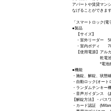
アパートや賃貸マン
なげることができま
「スマートロック(電
●製品
【サイズ】
・室外リーダー 58mm(
・室内ボディ 70.4mm
【使用電源】アルカ
乾電池寿命：1
*電池残量が少
●機能
・施錠、解錠、状態
・自動ロック(オート
・ランダムテンキー機
・音声ガイダンス (
【解錠方法】・パスワ
・カード認証 (Mifar