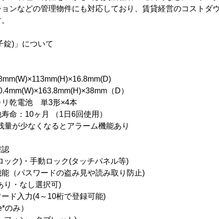
ションなどの管理物件にも対応しており、賃貸経営のコストダ
す。
子錠)」について
W)×113mm(H)×16.8mm(D)
(W)×163.8mm(H)×38mm（D）
リ乾電池 単3形×4本
0ヶ月 （1日6回使用）
なくなるとアラーム機能あり
確認
ロック)・手動ロック(タッチパネル等)
能（パスワードの盗み見や読み取り防止)
あり・なし選択可)
ード入力(4～10桁で登録可能)
e*のみ）