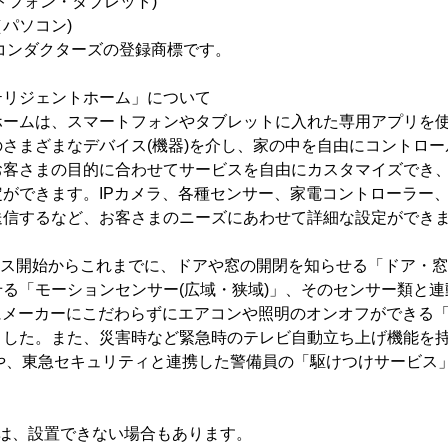
トフォン・タブレット)
パソコン)
セミコンダクターズの登録商標です。
リジェントホーム」について
ームは、スマートフォンやタブレットに入れた専用アプリを使
さまざまなデバイス(機器)を介し、家の中を自由にコントロ
お客さまの目的に合わせてサービスを自由にカスタマイズでき
ができます。IPカメラ、各種センサー、家電コントローラー
送信するなど、お客さまのニーズにあわせて詳細な設定ができ
ビス開始からこれまでに、ドアや窓の開閉を知らせる「ドア・
る「モーションセンサー(広域・狭域)」、そのセンサー類と
にメーカーにこだわらずにエアコンや照明のオンオフができる
ました。また、災害時など緊急時のテレビ自動立ち上げ機能を持
)や、東急セキュリティと連携した警備員の「駆けつけサービス」
ては、設置できない場合もあります。