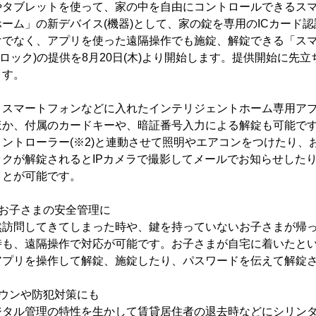
やタブレットを使って、家の中を自由にコントロールできるス
ーム」の新デバイス(機器)として、家の錠を専用のICカード
でなく、アプリを使った遠隔操作でも施錠、解錠できる「スマ
ートロック)の提供を8月20日(木)より開始します。提供開始に先
ます。
スマートフォンなどに入れたインテリジェントホーム専用アプ
ほか、付属のカードキーや、暗証番号入力による解錠も可能で
ントローラー(※2)と連動させて照明やエアコンをつけたり、
クが解錠されるとIPカメラで撮影してメールでお知らせした
ことが可能です。
お子さまの安全管理に
然訪問してきてしまった時や、鍵を持っていないお子さまが帰
時も、遠隔操作で対応が可能です。お子さまが自宅に着いたと
アプリを操作して解錠、施錠したり、パスワードを伝えて解錠
ウンや防犯対策にも
ジタル管理の特性を生かして賃貸居住者の退去時などにシリン