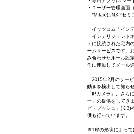
・専用アプリ(スマー
・ユーザー管理画面（
*MifareはNXP
イッツコム「インテ
インテリジェントホ
トに接続された宅内の
ームサービスです。
み合わせたルール設定
作に連動してメール
2015年2月のサー
動きを検出して知らせ
「IPカメラ」、さら
ー」の提供をしてき
ビ・プッシュ」(※3
供も行っています。
※1扉の形状によっ