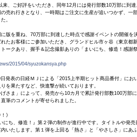
発売以来、ご好評をいただき、同年12月には発行部数10万部に到
例の売れ行きとなり、一時期はご注文に生産が追いつかず、一
した。
に版を重ね、70万部に到達した時点で感謝イベントの開催を決定
ばれたお客様にご参加いただき、グランドヒル市ヶ谷（東京都
、トークあり、握手＆記念撮影ありの「まいにち、修造！感謝
/news/2015/04/syuzokansya.php
月10日発表の日経ＭＪによる「2015上半期ヒット商品番付」に
入りを果たすなど、快進撃が続いております。
げさま」によって、発売から10カ月で累計発行部数100万部
、直筆のコメントが寄せられました。
中！》
まいにち、修造！』第２弾の制作が進行中です。タイトルや発売
案内いたします。第１弾を上回る「熱さ」と「やさしさ」にあ