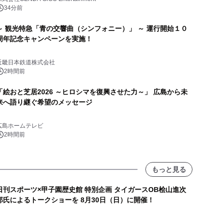
34分前
～ 観光特急「青の交響曲（シンフォニー）」 ～ 運行開始１０
周年記念キャンペーンを実施！
近畿日本鉄道株式会社
2時間前
「絵おと芝居2026 ～ヒロシマを復興させた力～」 広島から未
来へ語り継ぐ希望のメッセージ
広島ホームテレビ
2時間前
もっと見る
日刊スポーツ×甲子園歴史館 特別企画 タイガースOB桧山進次
郎氏によるトークショーを 8月30日（日）に開催！