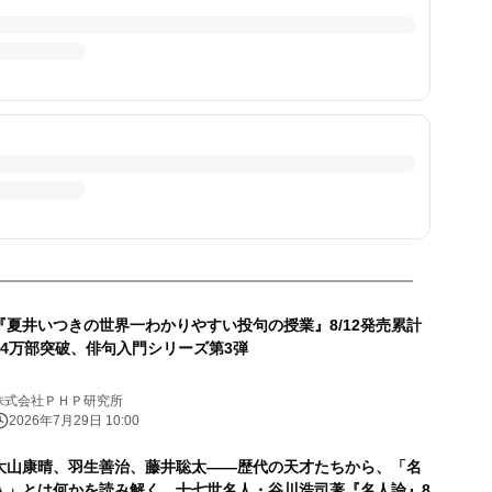
『夏井いつきの世界一わかりやすい投句の授業』8/12発売累計
14万部突破、俳句入門シリーズ第3弾
株式会社ＰＨＰ研究所
2026年7月29日 10:00
大山康晴、羽生善治、藤井聡太――歴代の天才たちから、「名
人」とは何かを読み解く。十七世名人・谷川浩司著『名人論』8