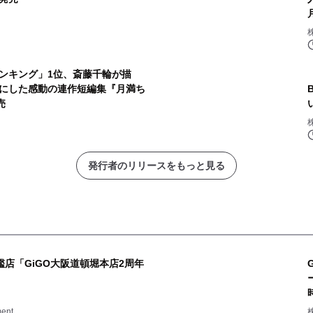
ンキング」1位、斎藤千輪が描
台にした感動の連作短編集『月満ち
売
発行者のリリースをもっと見る
艦店「GiGO大阪道頓堀本店2周年
ent
株