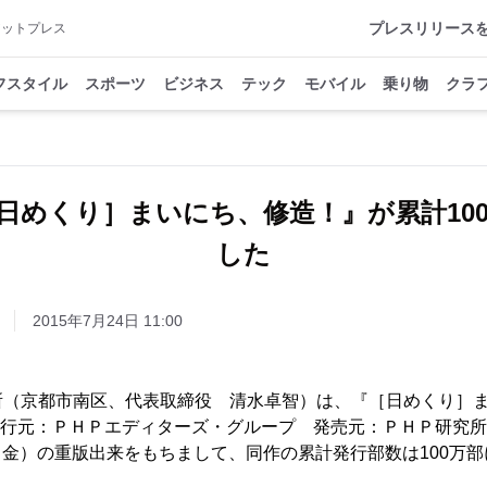
プレスリリース
アットプレス
フスタイル
スポーツ
ビジネス
テック
モバイル
乗り物
クラ
日めくり］まいにち、修造！』が累計10
した
2015年7月24日 11:00
所（京都市南区、代表取締役 清水卓智）は、『［日めくり］
、発行元：ＰＨＰエディターズ・グループ 発売元：ＰＨＰ研究所
4日（金）の重版出来をもちまして、同作の累計発行部数は100万