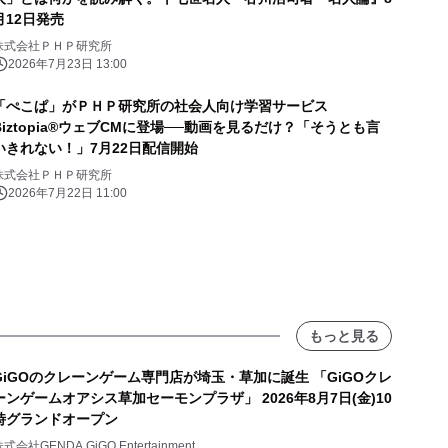
月12日発売
株式会社ＰＨＰ研究所
2026年7月23日 13:00
「ぺこぱ」がＰＨＰ研究所の社会人向け学習サービス
Biztopia®ウェブCMに登場──動画を見るだけ？「そうとも言
いきれない！」7月22日配信開始
株式会社ＰＨＰ研究所
2026年7月22日 11:00
もっと見る
GiGOのクレーンゲーム専門店が埼玉・草加に誕生 「GiGOクレ
ーンゲームオアシス草加セーモンプラザ」 2026年8月7日(金)10
時グランドオープン
式会社GENDA GiGO Entertainment