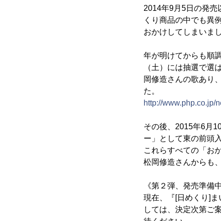
2014年9月5日の
くり商品の中でも異
おかけしてしまいま
年が明けてからも順調
（土）には抽選で選
岡修造さんの歌あり
た。
http://www.php.co.jp
その後、2015年6
ー」として東の前頭
これらすべての「おか
松岡修造さんからも
《第２弾、発売準備
現在、『[日めくり]
しては、決定次第ご