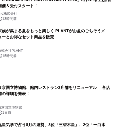
開催＆受付スタート！
biid株式会社
13時間前
家族が集まる夏をもっと楽しく PLANTがお盆のごちそうメニ
ューとお得なセット商品を販売
株式会社PLANT
15時間前
東京国立博物館、館内レストラン3店舗をリニューアル 各店
舗の詳細を発表！
東京国立博物館
1日前
九星気学で占う8月の運勢、3位「三碧木星」、2位「一白水