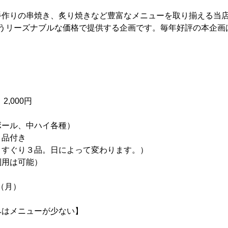
手作りの串焼き、炙り焼きなど豊富なメニューを取り揃える当
というリーズナブルな価格で提供する企画です。毎年好評の本企
】
,000円
ール、中ハイ各種）
品付き
すぐり３品。日によって変わります。）
利用は可能）
日（月）
みはメニューが少ない】