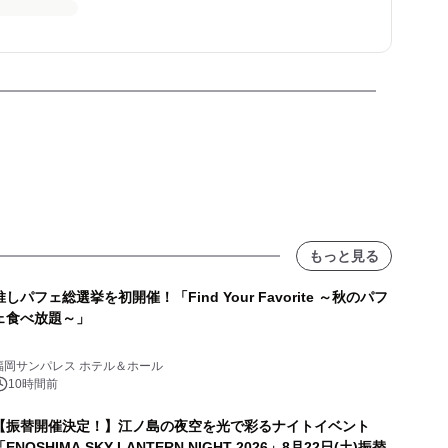
もっと見る
推しパフェ総選挙を初開催！「Find Your Favorite ～秋のパフ
ェ食べ放題～」
福岡サンパレス ホテル＆ホール
10時間前
【振替開催決定！】江ノ島の夜空を光で彩るナイトイベント
「ENOSHIMA SKY LANTERN NIGHT 2026」8月22日(土)振替