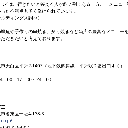
デン”は、行きたいと答える人が約７割である一方、「メニュ
いった不満点も多く挙げられています。
ールディングス調べ）
の鮮魚や手作りの串焼き、炙り焼きなど当店の豊富なメニュー
いただきたいと考えております。
市天白区平針2-1407（地下鉄鶴舞線 平針駅２番出口すぐ）
：00 17：00～24：00
憲二
名東区一社4-138-3
co.jp/
9165-9485）