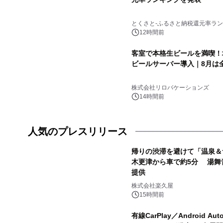
とくさと-ふるさと納税還元率ラン
12時間前
客室で本格生ビールを満喫！
ビールサーバー導入｜8月は
株式会社リロバケーションズ
14時間前
人気のプレスリリース
帰りの渋滞を避けて「温泉＆
木更津から車で約5分 湯舞
提供
1
株式会社楽久屋
15時間前
有線CarPlay／Android A