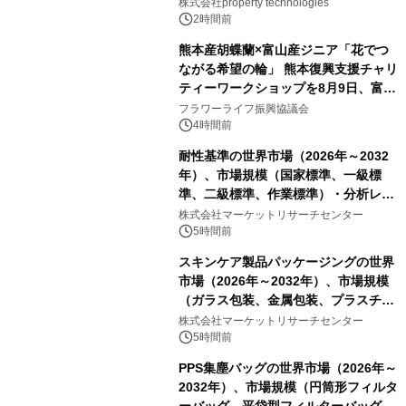
PropTechはどう組み替えるか）｜
株式会社property technologies
PropTech-Lab
2時間前
熊本産胡蝶蘭×富山産ジニア「花でつ
ながる希望の輪」 熊本復興支援チャリ
ティーワークショップを8月9日、富
山・射水で開催
フラワーライフ振興協議会
4時間前
耐性基準の世界市場（2026年～2032
年）、市場規模（国家標準、一級標
準、二級標準、作業標準）・分析レポ
ートを発表
株式会社マーケットリサーチセンター
5時間前
スキンケア製品パッケージングの世界
市場（2026年～2032年）、市場規模
（ガラス包装、金属包装、プラスチッ
ク包装、その他）・分析レポートを発
株式会社マーケットリサーチセンター
表
5時間前
PPS集塵バッグの世界市場（2026年～
2032年）、市場規模（円筒形フィルタ