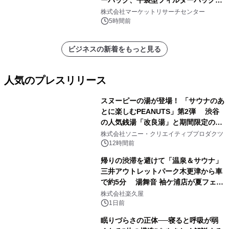
ーバッグ、平袋型フィルターバッグ、
プリーツフィルターバッグ、その
株式会社マーケットリサーチセンター
他）・分析レポートを発表
5時間前
ビジネスの新着をもっと見る
人気のプレスリリース
スヌーピーの湯が登場！ 「サウナのあ
とに楽しむPEANUTS」第2弾 渋谷
の人気銭湯「改良湯」と期間限定のコ
1
ラボレーション サウナイキタイコラ
株式会社ソニー・クリエイティブプロダクツ
ボグッズも発売決定！
12時間前
帰りの渋滞を避けて「温泉＆サウナ」
三井アウトレットパーク木更津から車
で約5分 湯舞音 袖ケ浦店が夏フェア
2
メニューを提供
株式会社楽久屋
1日前
眠りづらさの正体──寝ると呼吸が弱