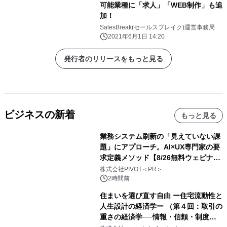
可能業種に「求人」「WEB制作」も追
加！
SalesBreak(セールスブレイク)運営事務局
2021年6月1日 14:20
発行者のリリースをもっと見る
ビジネスの新着
もっと見る
業務システム刷新の「見えていない課
題」にアプローチ。AI×UX専門家の要
求定義メソッド【8/26無料ウェビナ
ー】株式会社PIVOT
株式会社PIVOT＜PR＞
2時間前
住まいを選び直す自由 ー住宅流動性と
人生設計の経済学ー （第４回：取引の
重さの経済学──情報・信頼・制度を