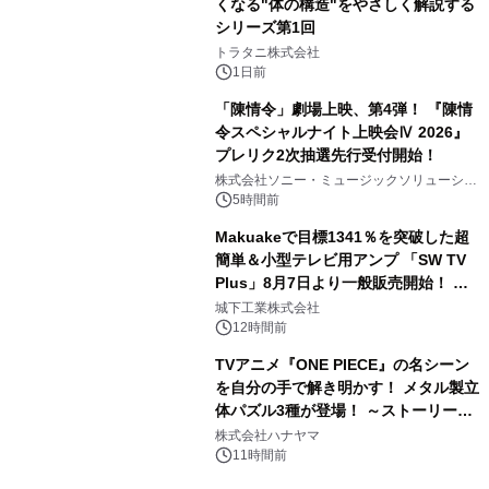
くなる"体の構造"をやさしく解説する
シリーズ第1回
3
トラタニ株式会社
1日前
「陳情令」劇場上映、第4弾！ 『陳情
令スペシャルナイト上映会Ⅳ 2026』
プレリク2次抽選先行受付開始！
4
株式会社ソニー・ミュージックソリューショ
ンズ
5時間前
Makuakeで目標1341％を突破した超
簡単＆小型テレビ用アンプ 「SW TV
Plus」8月7日より一般販売開始！ ケ
5
ーブル1本つなぐだけ、テレビの音が
城下工業株式会社
ぐっと豊かに
12時間前
TVアニメ『ONE PIECE』の名シーン
を自分の手で解き明かす！ メタル製立
体パズル3種が登場！ ～ストーリーと
6
ギミックが融合した 大人の体験型パズ
株式会社ハナヤマ
ルが8月7日(金)12時より先行予約受付
11時間前
開始～