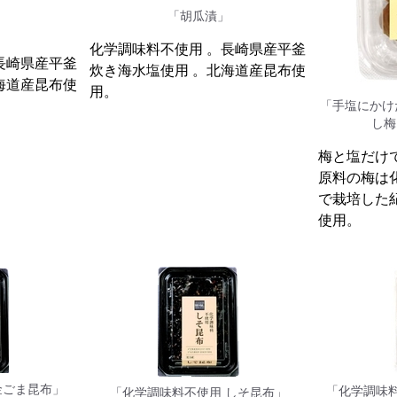
「胡瓜漬」
」
化学調味料不使用 。長崎県産平釜
長崎県産平釜
炊き海水塩使用 。北海道産昆布使
海道産昆布使
用。
「手塩にかけ
し梅
梅と塩だけ
原料の梅は
で栽培した
使用。
金ごま昆布」
「化学調味
「化学調味料不使用 しそ昆布」