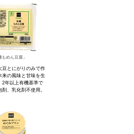
機もめん豆腐」
大豆とにがりのみで作
本来の風味と甘味を生
。2年以上有機基準で
泡剤、乳化剤不使用。