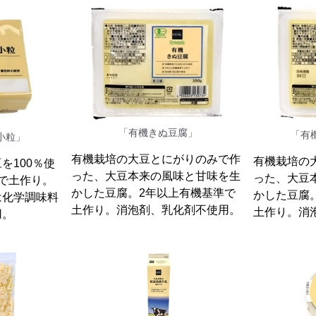
「有機きぬ豆腐」
「有
小粒」
有機栽培の大豆とにがりのみで作
有機栽培の
を100％使
った、大豆本来の風味と甘味を生
った、大豆
で土作り。
かした豆腐。2年以上有機基準で
かした豆腐
は化学調味料
土作り。消泡剤、乳化剤不使用。
土作り。消
用。