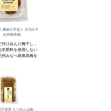
た農家の手造り 天日白干
 紀州南高梅」
で付け込んだ梅干し 。
化学肥料を使用しない
紀州みなべ産南高梅を
料不使用 ちりめん山椒」