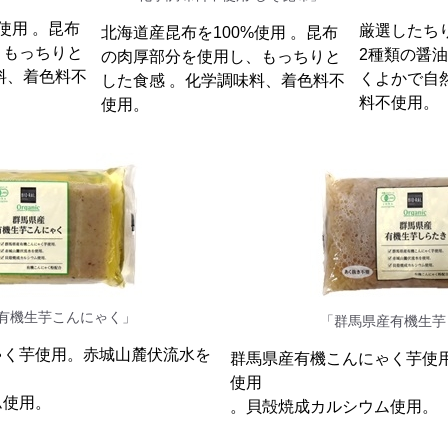
使用 。昆布
厳選したち
北海道産昆布を100%使用 。昆布
、もっちりと
2種類の醤
の肉厚部分を使用し、もっちりと
料、着色料不
くよかで自
した食感 。化学調味料、着色料不
料不使用。
使用。
有機生芋こんにゃく」
「群馬県産有機生芋
ゃく芋使用。赤城山麓伏流水を
群馬県産有機こんにゃく芋使
使用
ム使用。
。貝殻焼成カルシウム使用。