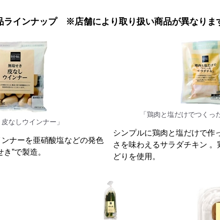
新商品ラインナップ ※店舗により取り扱い商品が異なりま
「鶏肉と塩だけでつくっ
き皮なしウインナー」
シンプルに鶏肉と塩だけで作
インナーを亜硝酸塩などの発色
さを味わえるサラダチキン 。
せき”で製造。
どりを使用。