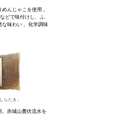
りめんじゃこを使用 。
油などで味付けし、ふ
然な味わい 。化学調味
しらたき」
用。赤城山麓伏流水を