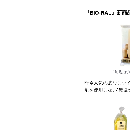
『BIO-RAL』
「無塩せ
昨今人気の皮なしウ
剤を使用しない”無塩