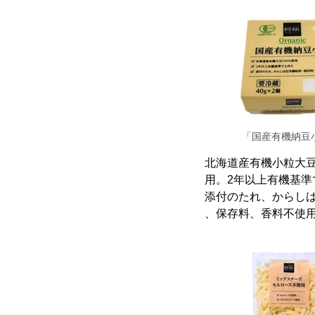
「国産有機納豆
北海道産有機小粒大豆
用。2年以上有機基準
添付のたれ、からし
、保存料、香料不使