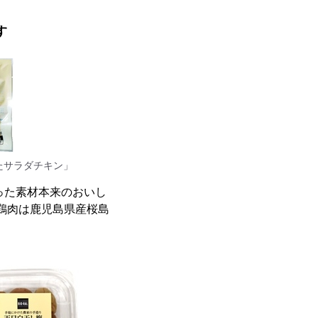
す
たサラダチキン」
った素材本来のおいし
鶏肉は鹿児島県産桜島