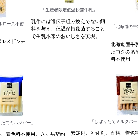
「生産者限定低温殺菌牛乳」
乳牛には遺伝子組み換えでない飼
ルロース不使
「北海道の牛
料を与え、低温保持殺菌すること
で生乳本来のおいしさを実現。
パルメザンチ
北海道産牛
たコクのあ
料不使用。
「しぼりたてミルクバー
りたてミルクバー」
安定剤、乳化剤、香料、着色
料、着色料不使用。八ヶ岳契約