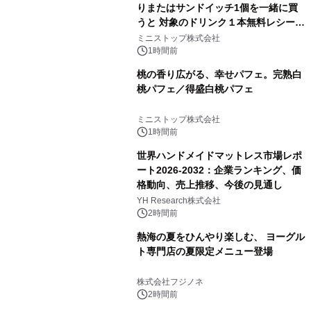
りまたはサンドイッチ1個を一緒に買
うと 対象のドリンク１本無料レシート
クーポンもらえる！※1
ミニストップ株式会社
1時間前
桃の香り広がる、幸せパフェ。完熟白
桃パフェ／得盛白桃パフェ
ミニストップ株式会社
1時間前
世界ハンドメイドマットレス市場レポ
ート2026-2032：企業ランキング、価
格動向、売上推移、今後の見通し
YH Research株式会社
2時間前
熱海の夏をひんやり楽しむ、 ヨーグル
ト専門店の夏限定メニュー登場
株式会社フジノネ
2時間前