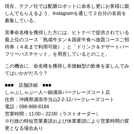
現在、テクノ社では配膳ロボットに命名し更にお客様に親
しんでもらえるよう、Instagramを通じて２台分の名前を
募集している。
見事命名権を獲得した方には、ヒトナベで提供されている
最上位のコース「熟成牛タン＆国産牛食べ放題コースご招
待券（４名まで利用可能）」と「ドリンク＆デザートバー
フリーパスチケット」を用意しているとのこと。
この機会に、命名権を獲得し非接触型の飲食を楽しんでみ
てはいかがだろう？
■■■ 店舗詳細 ■■■
しゃぶしゃぶ一人一鍋浦添バークレーズコート店
住所：沖縄県浦添市当山2-2-12バークレーズコート
電話：098-988-8184
営業時間：11:00～22:00（ラストオーダー）
※行政の時短営業要請および休業要請により営業時間の変
更となる場合あり