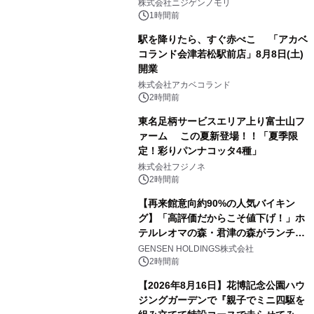
のは今年が最後！ 「ラスト！ドキがム
株式会社ニジゲンノモリ
ネムネ～大作戦！」始動
1時間前
駅を降りたら、すぐ赤べこ 「アカベ
コランド会津若松駅前店」8月8日(土)
開業
株式会社アカベコランド
2時間前
東名足柄サービスエリア上り富士山フ
ァーム この夏新登場！！「夏季限
定！彩りパンナコッタ4種」
株式会社フジノネ
2時間前
【再来館意向約90%の人気バイキン
グ】「高評価だからこそ値下げ！」ホ
テルレオマの森・君津の森がランチバ
イキングの価格改定&繁忙日料金撤廃
GENSEN HOLDINGS株式会社
を実施
2時間前
【2026年8月16日】花博記念公園ハウ
ジングガーデンで『親子でミニ四駆を