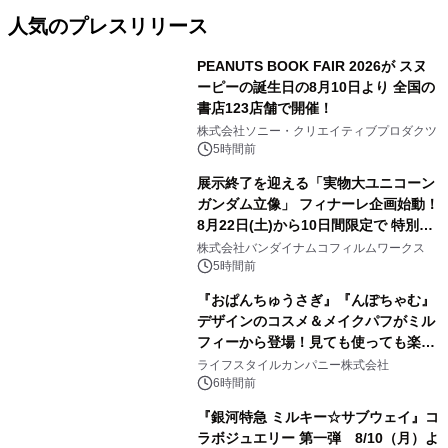
人気のプレスリリース
PEANUTS BOOK FAIR 2026が スヌ
ーピーの誕生日の8月10日より 全国の
書店123店舗で開催！
1
株式会社ソニー・クリエイティブプロダクツ
5時間前
展示終了を迎える「実物大ユニコーン
ガンダム立像」 フィナーレ企画始動！
8月22日(土)から10日間限定で 特別映
2
像『UNICORN GUNDAM Statue ―
株式会社バンダイナムコフィルムワークス
BEYOND POSSIBILITY ―』を上映！
5時間前
『おぱんちゅうさぎ』『んぽちゃむ』
デザインのコスメ＆メイクパフがミル
フィーから登場！見ても使っても楽し
3
い、ポップでキュートなコレクショ
ライフスタイルカンパニー株式会社
ン。
6時間前
『銀河特急 ミルキー☆サブウェイ』コ
ラボジュエリー 第一弾 8/10（月）よ