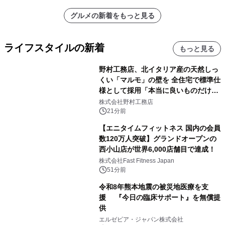
グルメの新着をもっと見る
ライフスタイルの新着
もっと見る
野村工務店、北イタリア産の天然しっ
くい「マルモ」の壁を 全住宅で標準仕
様として採用「本当に良いものだけに
こだわる」
株式会社野村工務店
21分前
【エニタイムフィットネス 国内の会員
数120万人突破】グランドオープンの
西小山店が世界6,000店舗目で達成！
株式会社Fast Fitness Japan
51分前
令和8年熊本地震の被災地医療を支
援 『今日の臨床サポート』を無償提
供
エルゼビア・ジャパン株式会社