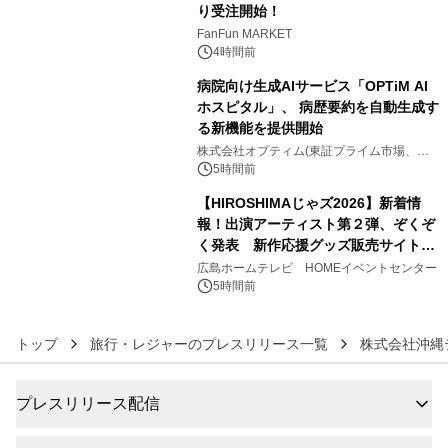
り受注開始！
4
FanFun MARKET
4時間前
病院向け生成AIサービス「OPTiM AI
ホスピタル」、 病歴要約を自動生成す
る新機能を提供開始
5
株式会社オプティム(東証プライム市場、コ
ード：3694)
5時間前
【HIROSHIMAじゃズ2026】新着情
報！出演アーティスト第２弾、ぞくぞ
く発表 新作応援グッズ販売サイトも
6
同時オープンします！
広島ホームテレビ HOMEイベントセンター
5時間前
トップ
旅行・レジャーのプレスリリース一覧
株式会社沖縄
プレスリリース配信