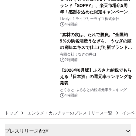
アーティストを フィーチャーしたアニ
ランド「SOPPY」、楽天市場店5周
メーションを公開～
年！感謝を込めた限定キャンペーンを
4
8月10日より開催
LivelyLifeライブリーライフ株式会社
4時間前
“素材の次は、たれで勝負。”全国約
5％の浜名湖産うなぎを、 うなぎの頭
の旨味エキスで仕上げた新ブランド
5
「井口の誉」誕生
有限会社うなぎの井口
2時間前
【2026年8月版】ふるさと納税でもら
える『日本酒』の還元率ランキングを
発表
6
とくさと-ふるさと納税還元率ランキング-
4時間前
トップ
エンタメ・カルチャーのプレスリリース一覧
インペ
プレスリリース配信