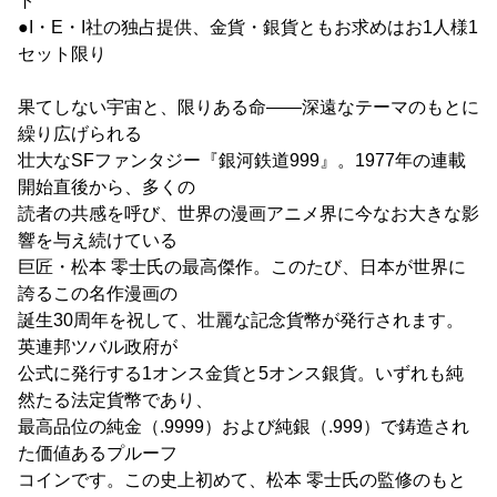
ト
●I・E・I社の独占提供、金貨・銀貨ともお求めはお1人様1
セット限り
果てしない宇宙と、限りある命――深遠なテーマのもとに
繰り広げられる
壮大なSFファンタジー『銀河鉄道999』。1977年の連載
開始直後から、多くの
読者の共感を呼び、世界の漫画アニメ界に今なお大きな影
響を与え続けている
巨匠・松本 零士氏の最高傑作。このたび、日本が世界に
誇るこの名作漫画の
誕生30周年を祝して、壮麗な記念貨幣が発行されます。
英連邦ツバル政府が
公式に発行する1オンス金貨と5オンス銀貨。いずれも純
然たる法定貨幣であり、
最高品位の純金（.9999）および純銀（.999）で鋳造され
た価値あるプルーフ
コインです。この史上初めて、松本 零士氏の監修のもと