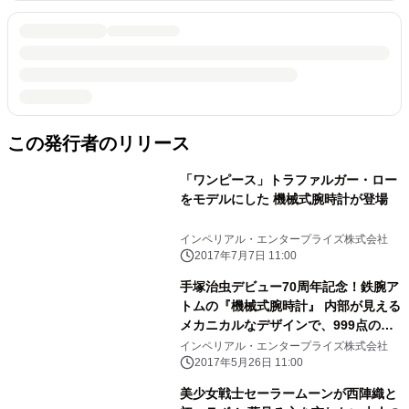
この発行者のリリース
「ワンピース」トラファルガー・ロー
をモデルにした 機械式腕時計が登場
インペリアル・エンタープライズ株式会社
2017年7月7日 11:00
手塚治虫デビュー70周年記念！鉄腕ア
トムの『機械式腕時計』 内部が見える
メカニカルなデザインで、999点の限
定発売
インペリアル・エンタープライズ株式会社
2017年5月26日 11:00
美少女戦士セーラームーンが西陣織と