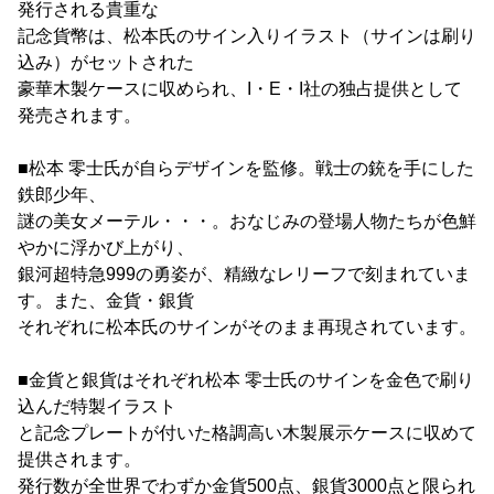
発行される貴重な
記念貨幣は、松本氏のサイン入りイラスト（サインは刷り
込み）がセットされた
豪華木製ケースに収められ、I・E・I社の独占提供として
発売されます。
■松本 零士氏が自らデザインを監修。戦士の銃を手にした
鉄郎少年、
謎の美女メーテル・・・。おなじみの登場人物たちが色鮮
やかに浮かび上がり、
銀河超特急999の勇姿が、精緻なレリーフで刻まれていま
す。また、金貨・銀貨
それぞれに松本氏のサインがそのまま再現されています。
■金貨と銀貨はそれぞれ松本 零士氏のサインを金色で刷り
込んだ特製イラスト
と記念プレートが付いた格調高い木製展示ケースに収めて
提供されます。
発行数が全世界でわずか金貨500点、銀貨3000点と限られ