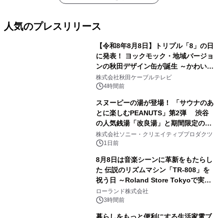
人気のプレスリリース
【令和8年8月8日】トリプル「8」の日
に発表！ ヨックモック・地域バージョ
ンの秋田デザイン缶が誕生 ～かわいい
1
秋田犬の子犬と秋田の四季と名所を巡
株式会社秋田ケーブルテレビ
るパッケージ～ 9月1日(火)秋田県内で
4時間前
販売開始
スヌーピーの湯が登場！ 「サウナのあ
とに楽しむPEANUTS」第2弾 渋谷
の人気銭湯「改良湯」と期間限定のコ
2
ラボレーション サウナイキタイコラ
株式会社ソニー・クリエイティブプロダクツ
ボグッズも発売決定！
1日前
8月8日は音楽シーンに革新をもたらし
た 伝説のリズムマシン「TR-808」を
祝う日 ～Roland Store Tokyoで実機
3
を展示しての 記念キャンペーンを開
ローランド株式会社
催 英国ラジオ「NTS」の 特別プログ
3時間前
ラムや、「TR-808」を愛する伝説的
暮らしをもっと便利にする生活家電ブ