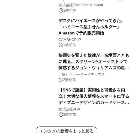
中無休のフィットネスジム＞
株式会社Fast Fitness Japan
1時間前
デスクにハイエースがやってきた。
「ハイエース型ふせんホルダー」
Amazonで予約販売開始
CAMSHOP.JP
1時間前
映画史を変えた旋律が、名場面ととも
に甦る。スクリーン×オーケストラで
体感するジョン・ウィリアムズの世
界。ジョン・ウィリアムズ：シネマ・
（株）キョードーメディアス
スペクタキュラー・コンサート 開催決
2時間前
定！
【SNSで話題】実用性と可愛さを両
立！大切な個人情報をスマートに守る
ディズニーデザインのカードケースを
株式会社PGAが8月7日発売
株式会社PGA
2時間前
エンタメの新着をもっと見る