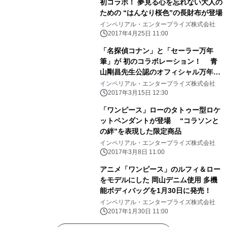
初コラボ！ 夢見る心を忘れない大人の
ための “はんなり桜色”の長財布が登場
インペリアル・エンタープライズ株式会社
2017年4月25日 11:00
「名探偵コナン」と「セーラー万年
筆」が 初のコラボレーション！ 青
山剛昌先生公認のオフィシャル万年筆
が誕生！
インペリアル・エンタープライズ株式会社
2017年3月15日 12:30
「ワンピース」ローのタトゥー型ロケ
ットペンダントが登場 “コラソンと
の絆”を表現した限定商品
インペリアル・エンタープライズ株式会社
2017年3月8日 11:00
アニメ「ワンピース」のルフィ＆ロー
をモデルにした 岡山デニム使用 多機
能ボディバッグを1月30日に発売！
インペリアル・エンタープライズ株式会社
2017年1月30日 11:00