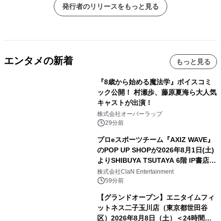
発行者のリリースをもっと見る
エンタメの新着
もっと見る
『8歳から始める魔法学』ボイスコミ
ック公開！ 村瀬歩、藤原夏海ら大人気
キャストが出演！
株式会社オーバーラップ
29分前
プロeスポーツチーム『AXIZ WAVE』
のPOP UP SHOPが2026年8月1日(土)
よりSHIBUYA TSUTAYA 6階 IP書店で
開催決定！！
株式会社ClaN Entertainment
59分前
【グランドオープン】エニタイムフィ
ットネス二子玉川店（東京都世田谷
区）2026年8月8日（土）＜24時間年