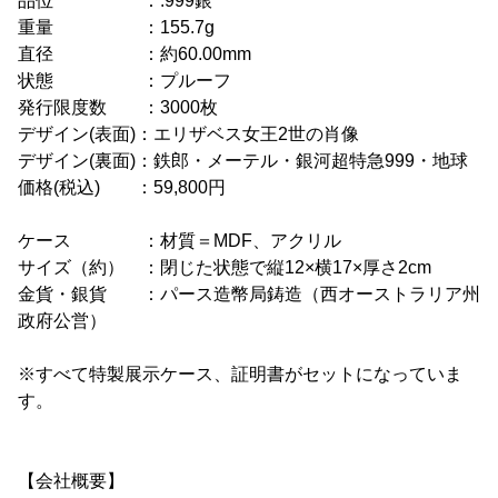
品位 ：.999銀
重量 ：155.7g
直径 ：約60.00mm
状態 ：プルーフ
発行限度数 ：3000枚
デザイン(表面)：エリザベス女王2世の肖像
デザイン(裏面)：鉄郎・メーテル・銀河超特急999・地球
価格(税込) ：59,800円
ケース ：材質＝MDF、アクリル
サイズ（約） ：閉じた状態で縦12×横17×厚さ2cm
金貨・銀貨 ：パース造幣局鋳造（西オーストラリア州
政府公営）
※すべて特製展示ケース、証明書がセットになっていま
す。
【会社概要】