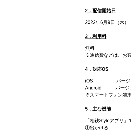
2．配信開始日
2022年6月9日（木）
3．利用料
無料
※通信費などは、お
4．対応OS
iOS バージョン
Android バージ
※スマートフォン端
5．主な機能
「相鉄Styleアプ
①出かける