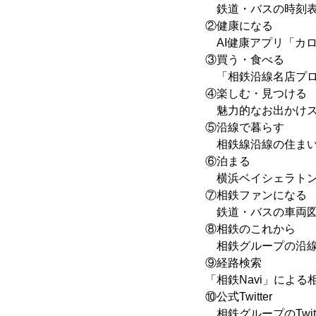
鉄道・バスの時刻表
②健康になる
AI健康アプリ「カロ
③買う・食べる
「相鉄沿線名店プロ
④楽しむ・見つける
魅力的なお出かけス
⑤沿線で暮らす
相鉄線沿線の住まい
⑥泊まる
横浜ベイシェラトン
⑦相鉄ファンになる
鉄道・バスの車両図
⑧相鉄のこれから
相鉄グループの沿線
⑨経路検索
「相鉄Navi」によ
⑩公式Twitter
相鉄グループのTwit