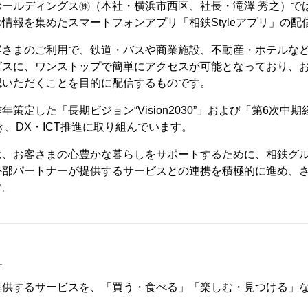
ールディングス㈱（本社・横浜市西区、社長・滝澤 秀之）では、
情報を集めたスマートフォンアプリ「相鉄Styleアプリ」の配
客さまのご利用で、鉄道・バスや商業施設、不動産・ホテルな
ビスに、ワンストップで簡単にアクセスが可能となっており、
認いただくことを目的に配信するものです。
策定した「長期ビジョン“Vision2030”」および「第6次中期
き、DX・ICT推進に取り組んでいます。
は、お客さまの心豊かな暮らしをサポートするために、相鉄グ
外部パートナーが提供するサービスとの連携を積極的に進め、
す。
」
提供するサービスを、「買う・食べる」「楽しむ・見つける」