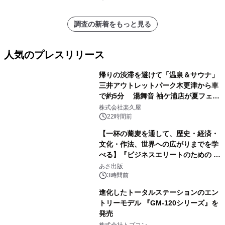
ジュール）・分析レポートを発表
調査の新着をもっと見る
人気のプレスリリース
帰りの渋滞を避けて「温泉＆サウナ」
三井アウトレットパーク木更津から車
で約5分 湯舞音 袖ケ浦店が夏フェア
1
メニューを提供
株式会社楽久屋
22時間前
【一杯の蕎麦を通して、歴史・経済・
文化・作法、世界への広がりまでを学
べる】『ビジネスエリートのための 教
2
養としての蕎麦』2026年8月25日
あさ出版
（火）発売
3時間前
進化したトータルステーションのエン
トリーモデル 『GM-120シリーズ』を
発売
3