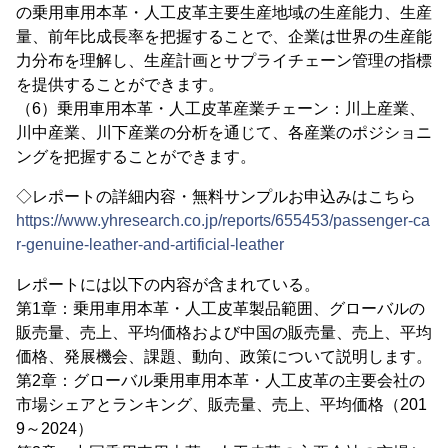
の乗用車用本革・人工皮革主要生産地域の生産能力、生産
量、前年比成長率を把握することで、企業は世界の生産能
力分布を理解し、生産計画とサプライチェーン管理の指標
を提供することができます。
（6）乗用車用本革・人工皮革産業チェーン：川上産業、
川中産業、川下産業の分析を通じて、各産業のポジショニ
ングを把握することができます。
◇レポートの詳細内容・無料サンプルお申込みはこちら
https://www.yhresearch.co.jp/reports/655453/passenger-ca
r-genuine-leather-and-artificial-leather
レポートには以下の内容が含まれている。
第1章：乗用車用本革・人工皮革製品範囲、グローバルの
販売量、売上、平均価格および中国の販売量、売上、平均
価格、発展機会、課題、動向、政策について説明します。
第2章：グローバル乗用車用本革・人工皮革の主要会社の
市場シェアとランキング、販売量、売上、平均価格（201
9～2024）