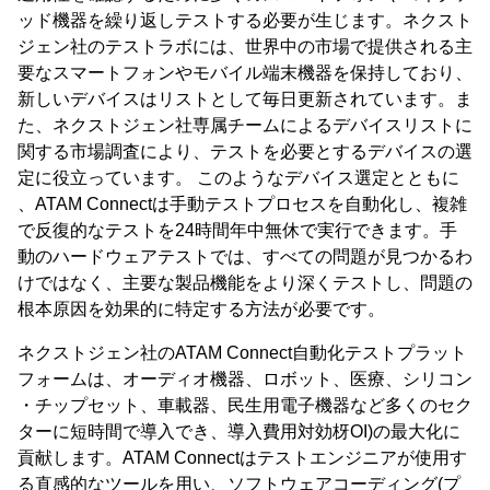
ッド機器を繰り返しテストする必要が生じます。ネクスト
ジェン社のテストラボには、世界中の市場で提供される主
要なスマートフォンやモバイル端末機器を保持しており、
新しいデバイスはリストとして毎日更新されています。ま
た、ネクストジェン社専属チームによるデバイスリストに
関する市場調査により、テストを必要とするデバイスの選
定に役立っています。 このようなデバイス選定とともに
、ATAM Connectは手動テストプロセスを自動化し、複雑
で反復的なテストを24時間年中無休で実行できます。手
動のハードウェアテストでは、すべての問題が見つかるわ
けではなく、主要な製品機能をより深くテストし、問題の
根本原因を効果的に特定する方法が必要です。
ネクストジェン社のATAM Connect自動化テストプラット
フォームは、オーディオ機器、ロボット、医療、シリコン
・チップセット、車載器、民生用電子機器など多くのセク
ターに短時間で導入でき、導入費用対効枒OI)の最大化に
貢献します。ATAM Connectはテストエンジニアが使用す
る直感的なツールを用い、ソフトウェアコーディング(プ