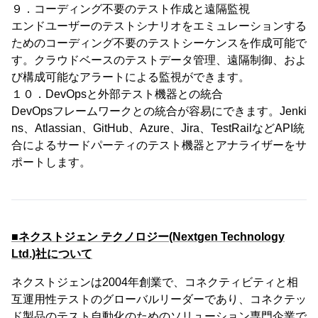
９．コーディング不要のテスト作成と遠隔監視
エンドユーザーのテストシナリオをエミュレーションする
ためのコーディング不要のテストシーケンスを作成可能で
す。クラウドベースのテストデータ管理、遠隔制御、およ
び構成可能なアラートによる監視ができます。
１０．DevOpsと外部テスト機器との統合
DevOpsフレームワークとの統合が容易にできます。Jenki
ns、Atlassian、GitHub、Azure、Jira、TestRailなどAPI統
合によるサードパーティのテスト機器とアナライザーをサ
ポートします。
■ネクストジェン テクノロジー(Nextgen Technology
Ltd.)社について
ネクストジェンは2004年創業で、コネクティビティと相
互運用性テストのグローバルリーダーであり、コネクテッ
ド製品のテスト自動化のためのソリューション専門企業で