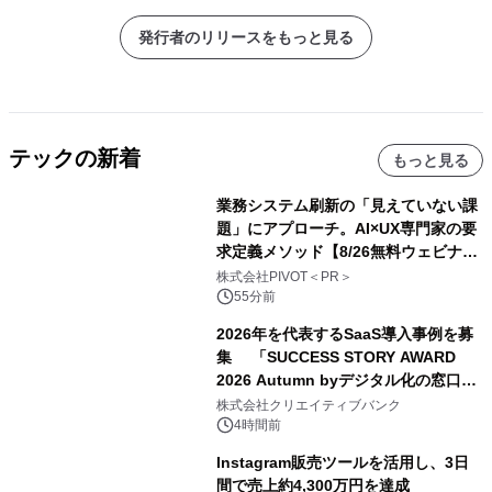
発行者のリリースをもっと見る
テックの新着
もっと見る
業務システム刷新の「見えていない課
題」にアプローチ。AI×UX専門家の要
求定義メソッド【8/26無料ウェビナ
ー】株式会社PIVOT
株式会社PIVOT＜PR＞
55分前
2026年を代表するSaaS導入事例を募
集 「SUCCESS STORY AWARD
2026 Autumn byデジタル化の窓口」
開催
株式会社クリエイティブバンク
4時間前
Instagram販売ツールを活用し、3日
間で売上約4,300万円を達成