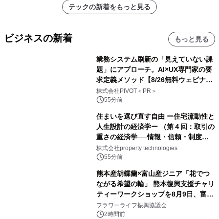
テックの新着をもっと見る
ビジネスの新着
もっと見る
業務システム刷新の「見えていない課
題」にアプローチ。AI×UX専門家の要
求定義メソッド【8/26無料ウェビナ
ー】株式会社PIVOT
株式会社PIVOT＜PR＞
55分前
住まいを選び直す自由 ー住宅流動性と
人生設計の経済学ー （第４回：取引の
重さの経済学──情報・信頼・制度を
PropTechはどう組み替えるか）｜
株式会社property technologies
PropTech-Lab
55分前
熊本産胡蝶蘭×富山産ジニア「花でつ
ながる希望の輪」 熊本復興支援チャリ
ティーワークショップを8月9日、富
山・射水で開催
フラワーライフ振興協議会
2時間前