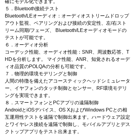
確にモデル化できます。
５．Bluetooth接続テスト
Bluetooth/LEオーディオ：オーディオストリームドロップ
アウト監視、ペアリングおよび接続の安定性、左/右スト
リーム同期/フェーズ、 Bluetooth/LEオーディオモードの
テストが可能です。
６．オーディオ分析
コーデック性能、オーディオ性能：SNR、周波数応答、T
HDを分析します。 マイク性能、ANR、知覚されるオーデ
ィオ品質のPOLQAの分析も可能です。
７．物理的環境モデリングと制御
人間の特徴を備えたアコースティックヘッドシミュレータ
ー、イヤフォンのタッチ制御とセンサー、RF環境モデリ
ングを実現できます。
８．スマートフォンとPCアプリの遠隔制御
AndroidとiOSデバイス、OS XおよびWindows PCとの相
互運用性テストを遠隔で制御出来ます。ハードウェア設定
とワイヤレス接続を遠隔で制御し、モバイルアプリとデス
クトップアプリをテスト出来ます。