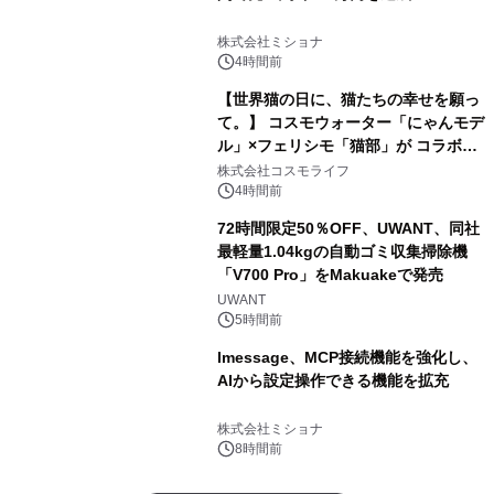
株式会社ミショナ
4時間前
【世界猫の日に、猫たちの幸せを願っ
て。】 コスモウォーター「にゃんモデ
ル」×フェリシモ「猫部」が コラボキ
ャンペーンを実施
株式会社コスモライフ
4時間前
72時間限定50％OFF、UWANT、同社
最軽量1.04kgの自動ゴミ収集掃除機
「V700 Pro」をMakuakeで発売
UWANT
5時間前
lmessage、MCP接続機能を強化し、
AIから設定操作できる機能を拡充
株式会社ミショナ
8時間前