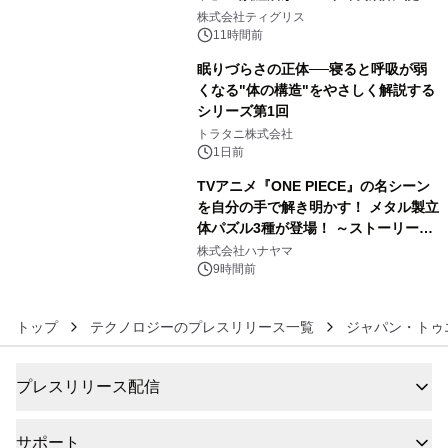
4
生 バカルディ ジャパンと連携した
株式会社ティグリス
没入型バー「BAR Arca」
11時間前
眠りづらさの正体──寝ると呼吸が弱
くなる"体の構造"をやさしく解説する
シリーズ第1回
5
トラタニ株式会社
1日前
TVアニメ『ONE PIECE』の名シーン
を自分の手で解き明かす！ メタル製立
体パズル3種が登場！ ～ストーリーと
6
ギミックが融合した 大人の体験型パズ
株式会社ハナヤマ
ルが8月7日(金)12時より先行予約受付
9時間前
開始～
トップ
テクノロジーのプレスリリース一覧
ジャパン・トゥ
プレスリリース配信
サポート