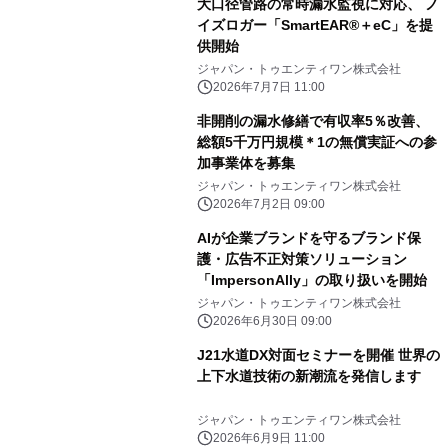
大口径管路の常時漏水監視に対応、 ノ
イズロガー「SmartEAR®＋eC」を提
供開始
ジャパン・トゥエンティワン株式会社
2026年7月7日 11:00
非開削の漏水修繕で有収率5％改善、
総額5千万円規模＊1の無償実証への参
加事業体を募集
ジャパン・トゥエンティワン株式会社
2026年7月2日 09:00
AIが企業ブランドを守るブランド保
護・広告不正対策ソリューション
「ImpersonAlly」の取り扱いを開始
ジャパン・トゥエンティワン株式会社
2026年6月30日 09:00
J21水道DX対面セミナーを開催 世界の
上下水道技術の新潮流を発信します
ジャパン・トゥエンティワン株式会社
2026年6月9日 11:00