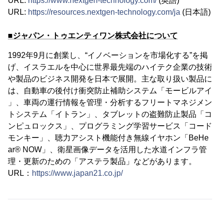
URL:
https://www.nextgen-technology.com/
(英語)
URL:
https://resources.nextgen-technology.com/ja
(日本語)
■ジャパン・トゥエンティワン株式会社について
1992年9月に創業し、“イノベーションを市場化する”を掲
げ、イスラエルを中心に世界最先端のハイテク企業の技術
や製品のビジネス開発を日本で展開。主な取り扱い製品に
は、自動車の後付け衝突防止補助システム「モービルアイ
」、車両の運行情報を管理・分析するフリートマネジメン
トシステム「イトラン」、タブレットの盗難防止製品「コ
ンピュロックス」、プログラミング学習サービス「コード
モンキー」、聴力アシスト機能付き無線イヤホン「BeHe
ar® NOW」、衛星画像データを活用した水道インフラ管
理・更新のための「アステラ製品」などがあります。
URL：
https://www.japan21.co.jp/