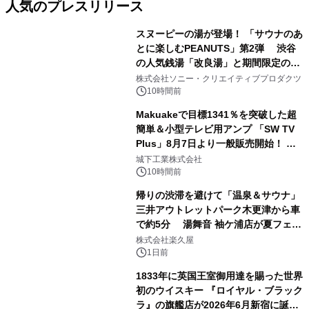
人気のプレスリリース
スヌーピーの湯が登場！ 「サウナのあ
とに楽しむPEANUTS」第2弾 渋谷
の人気銭湯「改良湯」と期間限定のコ
1
ラボレーション サウナイキタイコラ
株式会社ソニー・クリエイティブプロダクツ
ボグッズも発売決定！
10時間前
Makuakeで目標1341％を突破した超
簡単＆小型テレビ用アンプ 「SW TV
Plus」8月7日より一般販売開始！ ケ
2
ーブル1本つなぐだけ、テレビの音が
城下工業株式会社
ぐっと豊かに
10時間前
帰りの渋滞を避けて「温泉＆サウナ」
三井アウトレットパーク木更津から車
で約5分 湯舞音 袖ケ浦店が夏フェア
3
メニューを提供
株式会社楽久屋
1日前
1833年に英国王室御用達を賜った世界
初のウイスキー 『ロイヤル・ブラック
ラ』の旗艦店が2026年6月新宿に誕