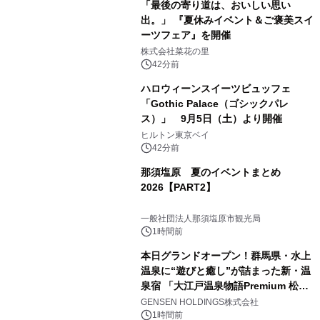
「最後の寄り道は、おいしい思い
出。」 『夏休みイベント＆ご褒美スイ
ーツフェア』を開催
株式会社菜花の里
42分前
ハロウィーンスイーツビュッフェ
「Gothic Palace（ゴシックパレ
ス）」 9月5日（土）より開催
ヒルトン東京ベイ
42分前
那須塩原 夏のイベントまとめ
2026【PART2】
一般社団法人那須塩原市観光局
1時間前
本日グランドオープン！群馬県・水上
温泉に“遊びと癒し”が詰まった新・温
泉宿 「大江戸温泉物語Premium 松乃
井」が誕生
GENSEN HOLDINGS株式会社
1時間前