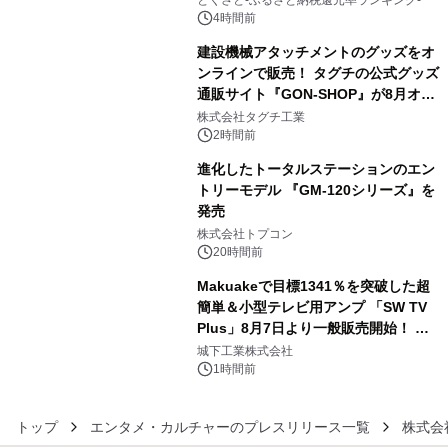
4時間前
建設機械アタッチメントのグッズをオ
ンラインで販売！ タグチの公式グッズ
通販サイト『GON-SHOP』が8月オー
4
プン
株式会社タグチ工業
2時間前
進化したトータルステーションのエン
トリーモデル 『GM-120シリーズ』を
発売
5
株式会社トプコン
20時間前
Makuakeで目標1341％を突破した超
簡単＆小型テレビ用アンプ 「SW TV
Plus」8月7日より一般販売開始！ ケ
6
ーブル1本つなぐだけ、テレビの音が
城下工業株式会社
ぐっと豊かに
1時間前
トップ
エンタメ・カルチャーのプレスリリース一覧
株式会