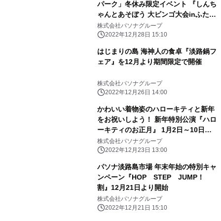
パーク」冬休み限定イベント 『しんち
ゃんとあそぼう 大ビンゴ大会inふたば
幼稚園』1月1日～3日に開催！
株式会社パソナグループ
2022年12月28日 15:10
はじまりの島 海神人の食卓『淡路鍋フ
ェア』を12月より期間限定で開催
株式会社パソナグループ
2022年12月26日 14:00
かわいい着物姿のハローキティと新年
をお祝いしよう！ 新年特別公演『ハロ
ーキティのお正月』 1月2日～10日開
催
株式会社パソナグループ
2022年12月23日 13:00
パソナ淡路島市場 年末年始の特別キャ
ンペーン『HOP STEP JUMP！
割』12月21日より開始
株式会社パソナグループ
2022年12月21日 15:10