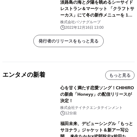
淡路島の海と夕陽を眺めるシーサイド
レストラン＆マーケット 「クラフトサ
ーカス」にて冬の新作メニューを 12
月 16 日より提供
株式会社パソナグループ
2022年12月16日 13:00
発行者のリリースをもっと見る
エンタメの新着
もっと見る
心を甘く満たす恋愛ソング！CHIHIRO
の新曲「Honeyy」の配信リリースが
決定！
株式会社テイチクエンタテインメント
12分前
福田未来、デビューシングル「もっと
サヨナラ」ジャケット＆新アー写公
開 来生たかお×武部聡志×前田たか