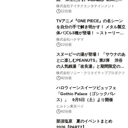
ひろの豪華タッグ
株式会社テイチクエンタテインメント
12分前
TVアニメ『ONE PIECE』の名シーン
を自分の手で解き明かす！ メタル製立
体パズル3種が登場！ ～ストーリーと
ギミックが融合した 大人の体験型パズ
株式会社ハナヤマ
ルが8月7日(金)12時より先行予約受付
12分前
開始～
スヌーピーの湯が登場！ 「サウナのあ
とに楽しむPEANUTS」第2弾 渋谷
の人気銭湯「改良湯」と期間限定のコ
ラボレーション サウナイキタイコラ
株式会社ソニー・クリエイティブプロダクツ
ボグッズも発売決定！
42分前
ハロウィーンスイーツビュッフェ
「Gothic Palace（ゴシックパレ
ス）」 9月5日（土）より開催
ヒルトン東京ベイ
42分前
那須塩原 夏のイベントまとめ
2026【PART2】