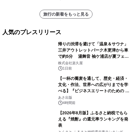
旅行の新着をもっと見る
人気のプレスリリース
帰りの渋滞を避けて「温泉＆サウナ」
三井アウトレットパーク木更津から車
で約5分 湯舞音 袖ケ浦店が夏フェア
1
メニューを提供
株式会社楽久屋
1日前
【一杯の蕎麦を通して、歴史・経済・
文化・作法、世界への広がりまでを学
べる】『ビジネスエリートのための 教
2
養としての蕎麦』2026年8月25日
あさ出版
（火）発売
4時間前
【2026年8月版】ふるさと納税でもら
える『焼酎』の還元率ランキングを発
表
3
とくさと-ふるさと納税還元率ランキング-