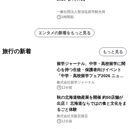
一般社団法人那須塩原市観光局
1時間前
エンタメの新着をもっと見る
旅行の新着
もっと見る
留学ジャーナル、中学・高校留学に関
心を持つ生徒・保護者向けイベント
「中学・高校留学フェア2026 ニュー
ジーランド＆オーストラリア」を
株式会社留学ジャーナル
9/12(土)に開催
12分前
秋の北海道物産展を開催 約50店舗が
出店！ 北海道ならではの食と文化をま
るごと体験
株式会社京阪百貨店
12分前