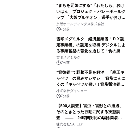
“まちを元気にする”「わたしも、おけ
いはん」プロジェクト バレーボールク
ラブ 「大阪ブルテオン」選手がおけい
はんに。
京阪ホールディングス株式会社
7分前
雪印メグミルク 経済産業省「ＤＸ認
定事業者」の認定を取得 デジタルによ
る事業基盤の強化を通じて「食の持続
性」を実現
雪印メグミルク
7分前
“背徳鍋”で野菜不足を解消 「寒玉キ
ャベツ」の旨みマシマシ 背脂にんに
くの『キャベツが旨い！背脂醤油鍋ス
ープ』発売
株式会社ダイショー
7分前
【500人調査】害虫・害獣との遭遇、
そのときとった行動に関する実態調
査 ――「24時間対応の駆除業者」
の存在、70.8％が知らなかった――
株式会社SAFELY