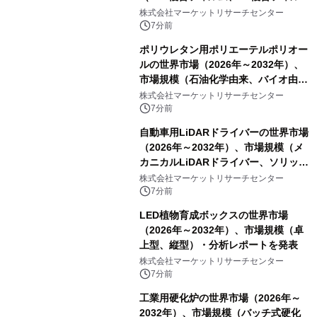
ム、CPP複合フィルム、その他）・分
株式会社マーケットリサーチセンター
析レポートを発表
7分前
ポリウレタン用ポリエーテルポリオー
ルの世界市場（2026年～2032年）、
市場規模（石油化学由来、バイオ由
来）・分析レポートを発表
株式会社マーケットリサーチセンター
7分前
自動車用LiDARドライバーの世界市場
（2026年～2032年）、市場規模（メ
カニカルLiDARドライバー、ソリッド
ステートLiDARドライバー、MEMS
株式会社マーケットリサーチセンター
LiDARドライバー）・分析レポートを
7分前
発表
LED植物育成ボックスの世界市場
（2026年～2032年）、市場規模（卓
上型、縦型）・分析レポートを発表
株式会社マーケットリサーチセンター
7分前
工業用硬化炉の世界市場（2026年～
2032年）、市場規模（バッチ式硬化