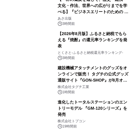
文化・作法、世界への広がりまでを学
べる】『ビジネスエリートのための 教
2
養としての蕎麦』2026年8月25日
あさ出版
（火）発売
3時間前
【2026年8月版】ふるさと納税でもら
える『焼酎』の還元率ランキングを発
表
3
とくさと-ふるさと納税還元率ランキング-
3時間前
建設機械アタッチメントのグッズをオ
ンラインで販売！ タグチの公式グッズ
通販サイト『GON-SHOP』が8月オー
4
プン
株式会社タグチ工業
1時間前
進化したトータルステーションのエン
トリーモデル 『GM-120シリーズ』を
発売
5
株式会社トプコン
19時間前