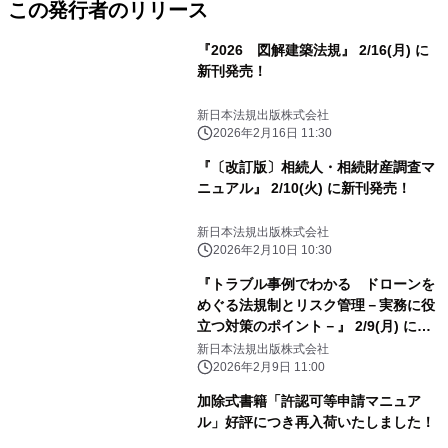
この発行者のリリース
『2026 図解建築法規』 2/16(月) に
新刊発売！
新日本法規出版株式会社
2026年2月16日 11:30
『〔改訂版〕相続人・相続財産調査マ
ニュアル』 2/10(火) に新刊発売！
新日本法規出版株式会社
2026年2月10日 10:30
『トラブル事例でわかる ドローンを
めぐる法規制とリスク管理－実務に役
立つ対策のポイント－』 2/9(月) に新
刊発売！
新日本法規出版株式会社
2026年2月9日 11:00
加除式書籍「許認可等申請マニュア
ル」好評につき再入荷いたしました！