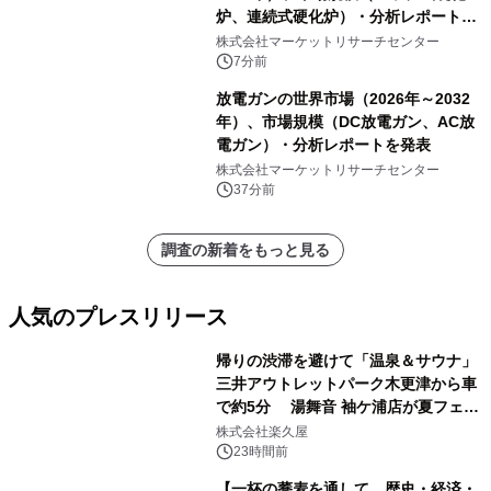
炉、連続式硬化炉）・分析レポートを
発表
株式会社マーケットリサーチセンター
7分前
放電ガンの世界市場（2026年～2032
年）、市場規模（DC放電ガン、AC放
電ガン）・分析レポートを発表
株式会社マーケットリサーチセンター
37分前
調査の新着をもっと見る
人気のプレスリリース
帰りの渋滞を避けて「温泉＆サウナ」
三井アウトレットパーク木更津から車
で約5分 湯舞音 袖ケ浦店が夏フェア
1
メニューを提供
株式会社楽久屋
23時間前
【一杯の蕎麦を通して、歴史・経済・