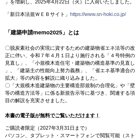
」を増刷し、2025年4月22日（火）に入荷いたしました。
「新日本法規ＷＥＢサイト」
https://www.sn-hoki.co.jp/
「建築申請memo2025」とは
〇脱炭素社会の実現に資するための建築物省エネ法等の改
正に伴い、令和７年４月１日より施行される「４号特例の
見直し」、「小規模木造住宅・建築物の構造基準の見直し
」、「建築主の性能向上努力義務」、「省エネ基準適合の
拡大」等の内容を解説に織り込みました。
〇「大規模木造建築物の主要構造部規制の合理化」や「壁
等の構造方法等」に係る新規告示等に基づき、関連する項
目の解説を充実させました。
本書の電子版が無料でご覧いただけます！
ご購読者限定（2027年3月31日まで）
パソコン、タブレット・スマートフォンで閲覧可能（スト