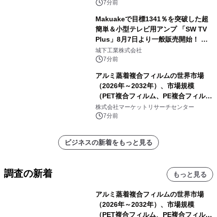
7分前
Makuakeで目標1341％を突破した超
簡単＆小型テレビ用アンプ 「SW TV
Plus」8月7日より一般販売開始！ ケ
ーブル1本つなぐだけ、テレビの音が
城下工業株式会社
ぐっと豊かに
7分前
アルミ蒸着複合フィルムの世界市場
（2026年～2032年）、市場規模
（PET複合フィルム、PE複合フィル
ム、CPP複合フィルム、その他）・分
株式会社マーケットリサーチセンター
析レポートを発表
7分前
ビジネスの新着をもっと見る
調査の新着
もっと見る
アルミ蒸着複合フィルムの世界市場
（2026年～2032年）、市場規模
（PET複合フィルム、PE複合フィル