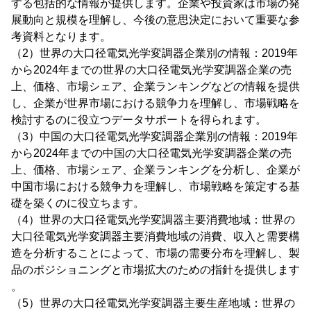
する包括的な情報が提供します。企業や投資家は市場の発
展動向と規模を理解し、今後の意思決定において重要な参
考資料となります。
（2）世界の大口径電気光学変調器企業別の情報：2019年
から2024年までの世界の大口径電気光学変調器企業の売
上、価格、市場シェア、企業ランキングなどの情報を提供
し、企業が世界市場における競争力を理解し、市場戦略を
検討するのに役立つデータサポートを得られます。
（3）中国の大口径電気光学変調器企業別の情報：2019年
から2024年までの中国の大口径電気光学変調器企業の売
上、価格、市場シェア、企業ランキングを分析し、企業が
中国市場における競争力を理解し、市場戦略を策定する基
礎を築くのに役立ちます。
（4）世界の大口径電気光学変調器主要消費地域：世界の
大口径電気光学変調器主要消費地域の消費、収入と需要構
造を分析することによって、市場の需要分布を理解し、製
品のポジショニングと市場拡大のための指針を提供します
。
（5）世界の大口径電気光学変調器主要生産地域：世界の