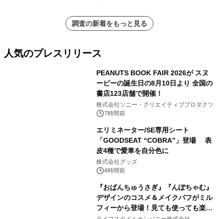
調査の新着をもっと見る
人気のプレスリリース
PEANUTS BOOK FAIR 2026が スヌ
ーピーの誕生日の8月10日より 全国の
書店123店舗で開催！
1
株式会社ソニー・クリエイティブプロダクツ
7時間前
エリミネーター/SE専用シート
「GOODSEAT “COBRA”」登場 表
皮4種で愛車を自分色に
2
株式会社グッズ
4時間前
『おぱんちゅうさぎ』『んぽちゃむ』
デザインのコスメ＆メイクパフがミル
フィーから登場！見ても使っても楽し
3
い、ポップでキュートなコレクショ