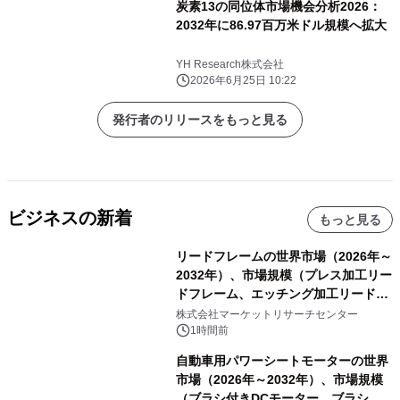
炭素13の同位体市場機会分析2026：
2032年に86.97百万米ドル規模へ拡大
YH Research株式会社
2026年6月25日 10:22
発行者のリリースをもっと見る
ビジネスの新着
もっと見る
リードフレームの世界市場（2026年～
2032年）、市場規模（プレス加工リー
ドフレーム、エッチング加工リードフ
レーム）・分析レポートを発表
株式会社マーケットリサーチセンター
1時間前
自動車用パワーシートモーターの世界
市場（2026年～2032年）、市場規模
（ブラシ付きDCモーター、ブラシレ