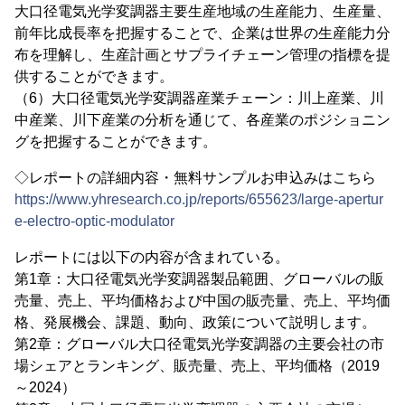
大口径電気光学変調器主要生産地域の生産能力、生産量、
前年比成長率を把握することで、企業は世界の生産能力分
布を理解し、生産計画とサプライチェーン管理の指標を提
供することができます。
（6）大口径電気光学変調器産業チェーン：川上産業、川
中産業、川下産業の分析を通じて、各産業のポジショニン
グを把握することができます。
◇レポートの詳細内容・無料サンプルお申込みはこちら
https://www.yhresearch.co.jp/reports/655623/large-apertur
e-electro-optic-modulator
レポートには以下の内容が含まれている。
第1章：大口径電気光学変調器製品範囲、グローバルの販
売量、売上、平均価格および中国の販売量、売上、平均価
格、発展機会、課題、動向、政策について説明します。
第2章：グローバル大口径電気光学変調器の主要会社の市
場シェアとランキング、販売量、売上、平均価格（2019
～2024）