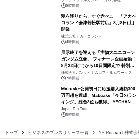
ライフスタイルカンパニー株式会社
ン。
8時間前
駅を降りたら、すぐ赤べこ 「アカベ
コランド会津若松駅前店」8月8日(土)
開業
4
株式会社アカベコランド
4時間前
展示終了を迎える「実物大ユニコーン
ガンダム立像」 フィナーレ企画始動！
8月22日(土)から10日間限定で 特別映
5
像『UNICORN GUNDAM Statue ―
株式会社バンダイナムコフィルムワークス
BEYOND POSSIBILITY ―』を上映！
7時間前
Makuake公開初日に応援購入総額300
万円超を達成、Makuake「今日のラン
キング」総合3位も獲得。 YECHAN音
6
浴シンギングボウル第2弾の大型サイ
Japan Top Trade
ズ（XL・2XL・3XL）を先行販売中
9時間前
トップ
ビジネスのプレスリリース一覧
YH Research株式