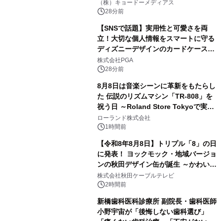
界。ジョン・ウィリアムズ：シネマ・
（株）キョードーメディアス
スペクタキュラー・コンサート 開催決
28分前
定！
【SNSで話題】実用性と可愛さを両
立！大切な個人情報をスマートに守る
ディズニーデザインのカードケースを
株式会社PGAが8月7日発売
株式会社PGA
28分前
8月8日は音楽シーンに革新をもたらし
た 伝説のリズムマシン「TR-808」を
祝う日 ～Roland Store Tokyoで実機
を展示しての 記念キャンペーンを開
ローランド株式会社
催 英国ラジオ「NTS」の 特別プログ
1時間前
ラムや、「TR-808」を愛する伝説的
【令和8年8月8日】トリプル「8」の日
アーティストを フィーチャーしたアニ
に発表！ ヨックモック・地域バージョ
メーションを公開～
ンの秋田デザイン缶が誕生 ～かわいい
秋田犬の子犬と秋田の四季と名所を巡
株式会社秋田ケーブルテレビ
るパッケージ～ 9月1日(火)秋田県内で
2時間前
販売開始
新橋歯科医科診療所 副院長・歯科医師
小野宇宙が「後悔しない歯科選び」