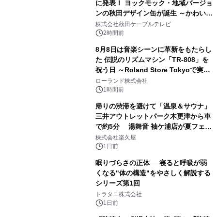
に発表！ ヨックモック・地域バージョ
ンの秋田デザイン缶が誕生 ～かわいい
2
秋田犬の子犬と秋田の四季と名所を巡
株式会社秋田ケーブルテレビ
るパッケージ～ 9月1日(火)秋田県内で
2時間前
販売開始
8月8日は音楽シーンに革新をもたらし
た 伝説のリズムマシン「TR-808」を
祝う日 ～Roland Store Tokyoで実機
3
を展示しての 記念キャンペーンを開
ローランド株式会社
催 英国ラジオ「NTS」の 特別プログ
1時間前
ラムや、「TR-808」を愛する伝説的
帰りの渋滞を避けて「温泉＆サウナ」
アーティストを フィーチャーしたアニ
三井アウトレットパーク木更津から車
メーションを公開～
で約5分 湯舞音 袖ケ浦店が夏フェア
4
メニューを提供
株式会社楽久屋
1日前
眠りづらさの正体──寝ると呼吸が弱
くなる"体の構造"をやさしく解説する
シリーズ第1回
5
トラタニ株式会社
1日前