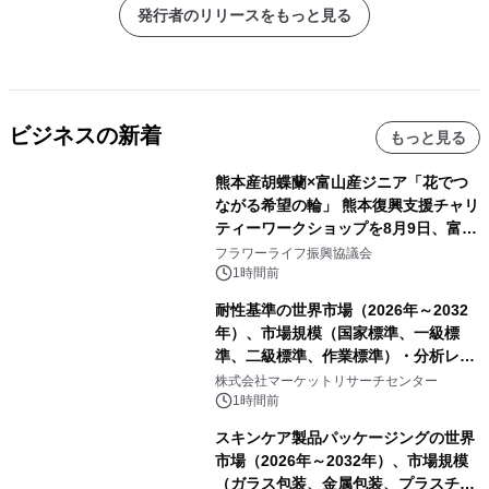
発行者のリリースをもっと見る
ビジネスの新着
もっと見る
熊本産胡蝶蘭×富山産ジニア「花でつ
ながる希望の輪」 熊本復興支援チャリ
ティーワークショップを8月9日、富
山・射水で開催
フラワーライフ振興協議会
1時間前
耐性基準の世界市場（2026年～2032
年）、市場規模（国家標準、一級標
準、二級標準、作業標準）・分析レポ
ートを発表
株式会社マーケットリサーチセンター
1時間前
スキンケア製品パッケージングの世界
市場（2026年～2032年）、市場規模
（ガラス包装、金属包装、プラスチッ