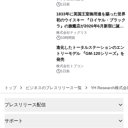
1日前
1833年に英国王室御用達を賜った世界
初のウイスキー 『ロイヤル・ブラック
ラ』の旗艦店が2026年6月新宿に誕
5
生 バカルディ ジャパンと連携した
株式会社ティグリス
没入型バー「BAR Arca」
10時間前
進化したトータルステーションのエン
トリーモデル 『GM-120シリーズ』を
発売
6
株式会社トプコン
1日前
トップ
ビジネスのプレスリリース一覧
YH Research株式
プレスリリース配信
サポート