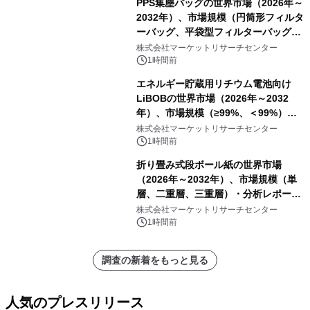
PPS集塵バッグの世界市場（2026年～
2032年）、市場規模（円筒形フィルタ
ーバッグ、平袋型フィルターバッグ、
プリーツフィルターバッグ、その
株式会社マーケットリサーチセンター
他）・分析レポートを発表
1時間前
エネルギー貯蔵用リチウム電池向け
LiBOBの世界市場（2026年～2032
年）、市場規模（≥99%、＜99%）・
分析レポートを発表
株式会社マーケットリサーチセンター
1時間前
折り畳み式段ボール紙の世界市場
（2026年～2032年）、市場規模（単
層、二重層、三重層）・分析レポート
を発表
株式会社マーケットリサーチセンター
1時間前
調査の新着をもっと見る
人気のプレスリリース