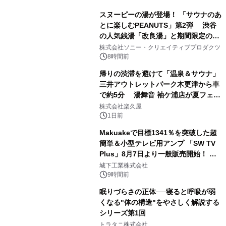
スヌーピーの湯が登場！ 「サウナのあ
とに楽しむPEANUTS」第2弾 渋谷
の人気銭湯「改良湯」と期間限定のコ
1
ラボレーション サウナイキタイコラ
株式会社ソニー・クリエイティブプロダクツ
ボグッズも発売決定！
8時間前
帰りの渋滞を避けて「温泉＆サウナ」
三井アウトレットパーク木更津から車
で約5分 湯舞音 袖ケ浦店が夏フェア
2
メニューを提供
株式会社楽久屋
1日前
Makuakeで目標1341％を突破した超
簡単＆小型テレビ用アンプ 「SW TV
Plus」8月7日より一般販売開始！ ケ
3
ーブル1本つなぐだけ、テレビの音が
城下工業株式会社
ぐっと豊かに
9時間前
眠りづらさの正体──寝ると呼吸が弱
くなる"体の構造"をやさしく解説する
シリーズ第1回
4
トラタニ株式会社