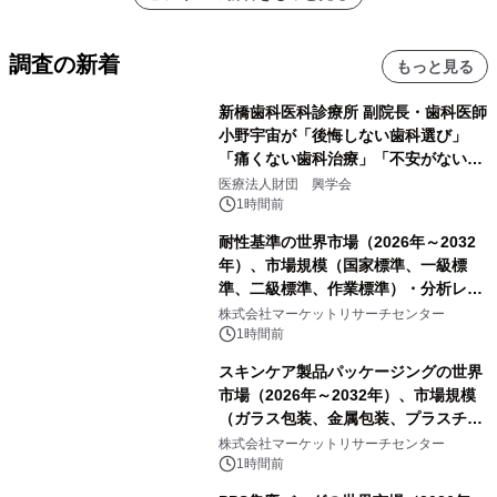
調査の新着
もっと見る
新橋歯科医科診療所 副院長・歯科医師
小野宇宙が「後悔しない歯科選び」
「痛くない歯科治療」「不安がない治
療計画」をテーマに専門監修
医療法人財団 興学会
1時間前
耐性基準の世界市場（2026年～2032
年）、市場規模（国家標準、一級標
準、二級標準、作業標準）・分析レポ
ートを発表
株式会社マーケットリサーチセンター
1時間前
スキンケア製品パッケージングの世界
市場（2026年～2032年）、市場規模
（ガラス包装、金属包装、プラスチッ
ク包装、その他）・分析レポートを発
株式会社マーケットリサーチセンター
表
1時間前