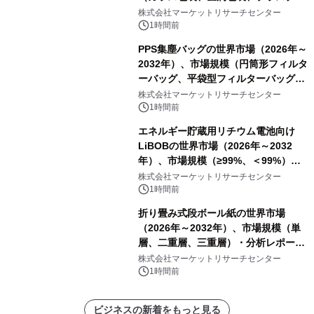
ク包装、その他）・分析レポートを発
株式会社マーケットリサーチセンター
表
1時間前
PPS集塵バッグの世界市場（2026年～
2032年）、市場規模（円筒形フィルタ
ーバッグ、平袋型フィルターバッグ、
プリーツフィルターバッグ、その
株式会社マーケットリサーチセンター
他）・分析レポートを発表
1時間前
エネルギー貯蔵用リチウム電池向け
LiBOBの世界市場（2026年～2032
年）、市場規模（≥99%、＜99%）・
分析レポートを発表
株式会社マーケットリサーチセンター
1時間前
折り畳み式段ボール紙の世界市場
（2026年～2032年）、市場規模（単
層、二重層、三重層）・分析レポート
を発表
株式会社マーケットリサーチセンター
1時間前
ビジネスの新着をもっと見る