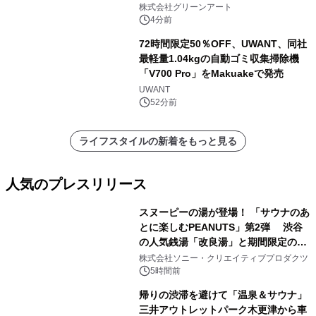
株式会社グリーンアート
4分前
72時間限定50％OFF、UWANT、同社
最軽量1.04kgの自動ゴミ収集掃除機
「V700 Pro」をMakuakeで発売
UWANT
52分前
ライフスタイルの新着をもっと見る
人気のプレスリリース
スヌーピーの湯が登場！ 「サウナのあ
とに楽しむPEANUTS」第2弾 渋谷
の人気銭湯「改良湯」と期間限定のコ
1
ラボレーション サウナイキタイコラ
株式会社ソニー・クリエイティブプロダクツ
ボグッズも発売決定！
5時間前
帰りの渋滞を避けて「温泉＆サウナ」
三井アウトレットパーク木更津から車