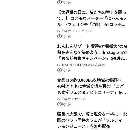
4分前
【世界猫の日に、猫たちの幸せを願っ
て。】 コスモウォーター「にゃんモデ
ル」×フェリシモ「猫部」が コラボキ
ャンペーンを実施
株式会社コスモライフ
4分前
わんわんリゾート 粟津の"看板犬"の名
前をみんなで決めよう！ Instagramで
「お名前募集キャンペーン」を8月8日
(土)より開催
GENSEN HOLDINGS株式会社
4分前
食品ロス約3,000kgを地域の笑顔へ
40社とともに地域交流を育む 「こど
も食堂フェスタデピッコリーナ」を9
月5日(土)開催
株式会社マザーズ
4分前
猛暑の大阪で、涼と塩分を一杯に！ 北
区のペット同伴カフェが「ソルティー
レモンジュース」を無料配布