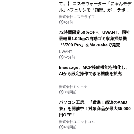
て。】 コスモウォーター「にゃんモデ
ル」×フェリシモ「猫部」が コラボキ
ャンペーンを実施
株式会社コスモライフ
4分前
72時間限定50％OFF、UWANT、同社
最軽量1.04kgの自動ゴミ収集掃除機
「V700 Pro」をMakuakeで発売
UWANT
52分前
lmessage、MCP接続機能を強化し、
AIから設定操作できる機能を拡充
株式会社ミショナ
3時間前
パソコン工房、『猛進！怒涛のAMD
祭』を開催中！対象商品が最大65,000
円OFF！
株式会社ユニットコム
4時間前