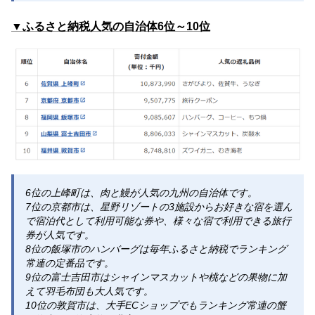
▼ふるさと納税人気の自治体6位～10位
6位の上峰町は、肉と鰻が人気の九州の自治体です。
7位の京都市は、星野リゾートの3施設からお好きな宿を選ん
で宿泊代として利用可能な券や、様々な宿で利用できる旅行
券が人気です。
8位の飯塚市のハンバーグは毎年ふるさと納税でランキング
常連の定番品です。
9位の富士吉田市はシャインマスカットや桃などの果物に加
えて羽毛布団も大人気です。
10位の敦賀市は、大手ECショップでもランキング常連の蟹