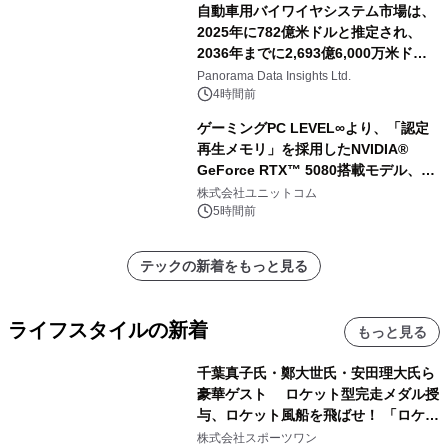
自動車用バイワイヤシステム市場は、
2025年に782億米ドルと推定され、
2036年までに2,693億6,000万米ドル
に達すると予測されており、予測期間
Panorama Data Insights Ltd.
（2026年～2036年）
4時間前
ゲーミングPC LEVEL∞より、「認定
再生メモリ」を採用したNVIDIA®
GeForce RTX™ 5080搭載モデル、
NVIDIA® GeForce RTX™ 5070 Ti搭
株式会社ユニットコム
載モデルを販売開始
5時間前
テックの新着をもっと見る
ライフスタイルの新着
もっと見る
千葉真子氏・鄭大世氏・安田理大氏ら
豪華ゲスト ロケット型完走メダル授
与、ロケット風船を飛ばせ！ 「ロケッ
トマラソン2026」開催
株式会社スポーツワン