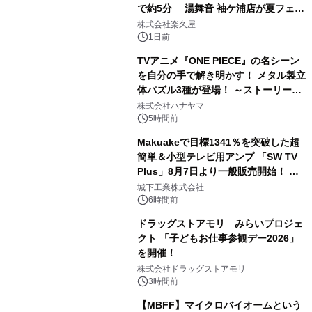
で約5分 湯舞音 袖ケ浦店が夏フェア
2
メニューを提供
株式会社楽久屋
1日前
TVアニメ『ONE PIECE』の名シーン
を自分の手で解き明かす！ メタル製立
体パズル3種が登場！ ～ストーリーと
3
ギミックが融合した 大人の体験型パズ
株式会社ハナヤマ
ルが8月7日(金)12時より先行予約受付
5時間前
開始～
Makuakeで目標1341％を突破した超
簡単＆小型テレビ用アンプ 「SW TV
Plus」8月7日より一般販売開始！ ケ
4
ーブル1本つなぐだけ、テレビの音が
城下工業株式会社
ぐっと豊かに
6時間前
ドラッグストアモリ みらいプロジェ
クト 「子どもお仕事参観デー2026」
を開催！
5
株式会社ドラッグストアモリ
3時間前
【MBFF】マイクロバイオームという