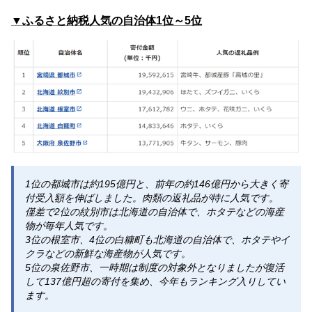
▼ふるさと納税人気の自治体1位～5位
1位の都城市は約195億円と、前年の約146億円から大きく寄
付受入額を伸ばしました。肉類の返礼品が特に人気です。
僅差で2位の紋別市は北海道の自治体で、ホタテなどの海産
物が毎年人気です。
3位の根室市、4位の白糠町も北海道の自治体で、ホタテやイ
クラなどの新鮮な海産物が人気です。
5位の泉佐野市、一時期は制度の対象外となりましたが復活
して137億円超の寄付を集め、今年もランキング入りしてい
ます。