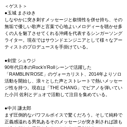
＜ゲスト＞
●玉城 まさゆき
しなやかに突き刺すメッセージと叙情性を併せ持ち、その
無垢で優しい歌声と言葉で心地よいメロディーを聴かせ多
くの人を魅了させてくれる沖縄を代表するシンガーソング
ライター。現在ではサウンドエンジニアとして様々なアー
ティストのプロデュースを手掛けている。
●剣堂 シュウジ
90年代日本のRock'n'Rollシーンで活躍した
「RAMBLIN'ROSE」のヴォーカリスト、2014年よりソロ
活動を開始し、浪々とした声とストレートで熱いメッセー
ジ性を持つ。現在は「THE CHANG」でピアノを弾いてい
た小川 佐利とデュオで活動して注目を集めている。
●中川 謙太郎
まず圧倒的なパワフルボイスで驚くだろう。そして純粋で
正義感溢れる男気あるそのメッセージが突き刺されば誰も