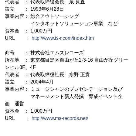
代表者 ： 代表取締役会長 泉 良直
設立 ： 1993年6月28日
事業内容： 総合アウトソーシング
インタネットソリューション事業 など
資本金 ： 1,000万円
URL ：
http://www.is-r.com/index.htm
商号 ： 株式会社エムズレコーズ
所在地 ： 東京都目黒区自由が丘2-3-16 自由が丘グリー
ンヒル3F、4F
代表者 ： 代表取締役社長 水野 正貴
設立 ： 2004年4月
事業内容： ミュージシャンのプレゼンテーション及び
マネージメント新人発掘 育成イベント企
画 運営
資本金 ： 1,000万円
URL ：
http://www.ms-records.net/