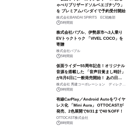
ゃべりブリザードソルベエゴチゾウ」
を プレミアムバンダイで予約受付開始
2
株式会社BANDAI SPIRITS EC戦略部
5時間前
株式会社バブル、伊勢原市へ3人乗り
EVトゥクトゥク 「VIVEL COCO」を
寄贈
3
株式会社バブル
5時間前
仮面ライダー55周年記念！オリジナル
音源を搭載した 「音声目覚まし時計」
が8月6日に一般発売開始！ あの日の
4
大興奮が今甦る
株式会社 秀建コーポレーション ディレクト
アートギャラリー
9時間前
有線CarPlay／Android Autoをワイヤ
レス化 「Mini Aura」 OTTOCASTが
発売、2色展開で8/31まで40％OFF！
5
OTTOCAST株式会社
8時間前