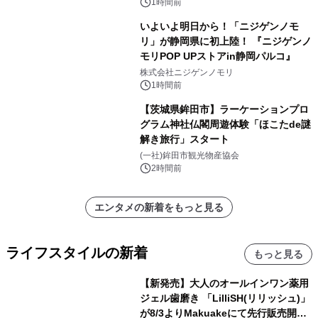
インビジュアル公開
1時間前
いよいよ明日から！「ニジゲンノモ
リ」が静岡県に初上陸！ 『ニジゲンノ
モリPOP UPストアin静岡パルコ』
株式会社ニジゲンノモリ
1時間前
【茨城県鉾田市】ラーケーションプロ
グラム神社仏閣周遊体験「ほこたde謎
解き旅行」スタート
(一社)鉾田市観光物産協会
2時間前
エンタメの新着をもっと見る
ライフスタイルの新着
もっと見る
【新発売】大人のオールインワン薬用
ジェル歯磨き 「LilliSH(リリッシュ)」
が8/3よりMakuakeにて先行販売開