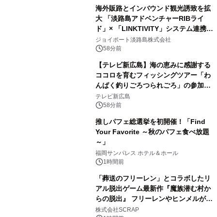
海外販路とインバウンド観光誘致を拡
大 「淡路島アドベンチャーRIBライ
ド」× 「LINKTIVITY」システム連携を
開始！
ジョイポート淡路島株式会社
58分前
【テレビ新広島】海の恵みに感謝する
ココロを育むフィッシングツアー「わ
んぱく釣りごろつられごろ」の参加小
学生を募集
テレビ新広島
58分前
推しパフェ総選挙を初開催！「Find
Your Favorite ～秋のパフェ食べ放題
～」
福岡サンパレス ホテル＆ホール
1時間前
「葬送のフリーレン」とコラボしたリ
アル脱出ゲーム最新作『魔族潜む村か
らの脱出』 フリーレンやヒンメルが武
器を手に魔族を見据える描き下ろしメ
株式会社SCRAP