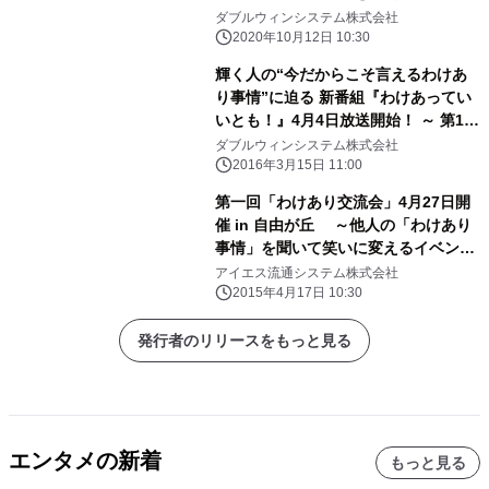
の煩雑なオペレーションを 標準化でき
ダブルウィンシステム株式会社
る点が評価ポイント～
2020年10月12日 10:30
輝く人の“今だからこそ言えるわけあ
り事情”に迫る 新番組『わけあってい
いとも！』4月4日放送開始！ ～ 第1回
は現役プロレスラー LEONAがゲスト
ダブルウィンシステム株式会社
出演 ～
2016年3月15日 11:00
第一回「わけあり交流会」4月27日開
催 in 自由が丘 ～他人の「わけあり
事情」を聞いて笑いに変えるイベント
～
アイエス流通システム株式会社
2015年4月17日 10:30
発行者のリリースをもっと見る
エンタメの新着
もっと見る