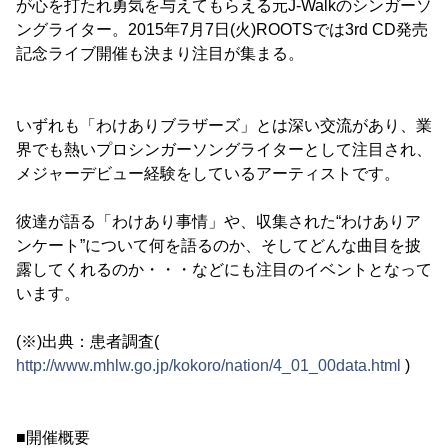
が心を打たれ勇気を与えてもらえる元J-Walkのシンガーソ
ングライター。2015年7月7日(火)ROOTSでは3rd CD発売
記念ライブ開催も決まり注目が集まる。
いずれも「わけありブラザーズ」とは深い交流があり、業
界でも熱いプロシンガーソングライターとして注目され、
メジャーデビュー経験をしているアーティストです。
彼達が語る「わけあり事情」や、収集された“わけありア
ンケート”について何を語るのか、そしてどんな曲目を披
露してくれるのか・・・などにも注目のイベントとなって
います。
(※)出典：患者調査(
http://www.mhlw.go.jp/kokoro/nation/4_01_00data.html
)
■開催概要