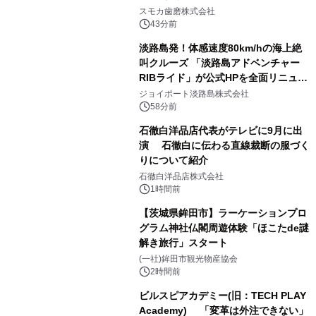
始！
スモカ歯磨株式会社
43分前
淡路島発！体感速度80km/hの海上絶
叫クルーズ 「淡路島アドベンチャー
RIBライド」が公式HPを全面リニュー
アル！ ～スマホで即予約完了の「スマ
ジョイポート淡路島株式会社
ート設計」へ刷新～
58分前
石徹白洋品店代表がテレビに9月に出
演 石徹白に伝わる直線裁断の服づく
りについて紹介
石徹白洋品店株式会社
1時間前
【茨城県鉾田市】ラーケーションプロ
グラム神社仏閣周遊体験「ほこたde謎
解き旅行」スタート
(一社)鉾田市観光物産協会
2時間前
ビルスピアカデミー(旧：TECH PLAY
Academy) 「変革は外注できない」