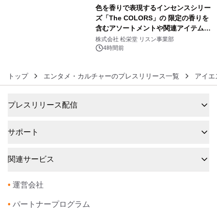
色を香りで表現するインセンスシリー
ズ「The COLORS」の 限定の香りを
含むアソートメントや関連アイテムを
6
8月6日発売
株式会社 松栄堂 リスン事業部
4時間前
トップ
エンタメ・カルチャーのプレスリリース一覧
アイエ
プレスリリース配信
サポート
関連サービス
•
運営会社
•
パートナープログラム