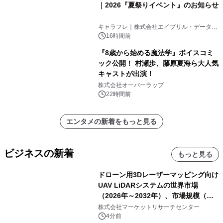
｜2026『夏祭りイベント』のお知らせ
キャラフレ｜株式会社エイプリル・データ・
デザインズ
16時間前
『8歳から始める魔法学』ボイスコミ
ック公開！ 村瀬歩、藤原夏海ら大人気
キャストが出演！
株式会社オーバーラップ
22時間前
エンタメの新着をもっと見る
ビジネスの新着
もっと見る
ドローン用3Dレーザーマッピング向け
UAV LiDARシステムの世界市場
（2026年～2032年）、市場規模（長
距離LiDARシステム、中距離LiDARシ
株式会社マーケットリサーチセンター
ステム、短距離LiDARシステム）・分
4分前