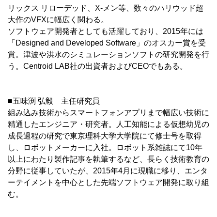
リックス リローデッド、X-メン等、数々のハリウッド超
大作のVFXに幅広く関わる。
ソフトウェア開発者としても活躍しており、2015年には
「Designed and Developed Software」のオスカー賞を受
賞。津波や洪水のシミュレーションソフトの研究開発を行
う。Centroid LAB社の出資者およびCEOでもある。
■五味渕 弘毅 主任研究員
組み込み技術からスマートフォンアプリまで幅広い技術に
精通したエンジニア・研究者。人工知能による仮想幼児の
成長過程の研究で東京理科大学大学院にて修士号を取得
し、ロボットメーカーに入社。ロボット系雑誌にて10年
以上にわたり製作記事を執筆するなど、長らく技術教育の
分野に従事していたが、2015年4月に現職に移り、エンタ
ーテイメントを中心とした先端ソフトウェア開発に取り組
む。