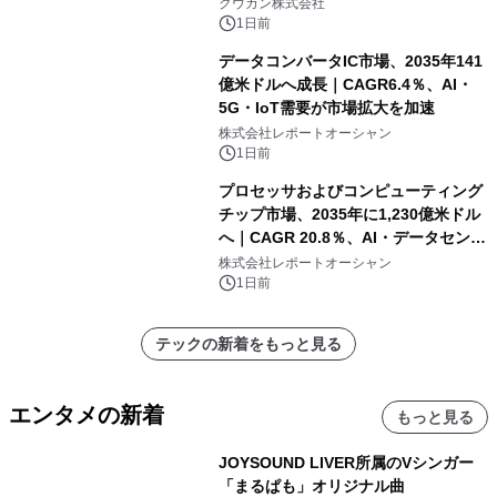
クウカン株式会社
1日前
データコンバータIC市場、2035年141
億米ドルへ成長｜CAGR6.4％、AI・
5G・IoT需要が市場拡大を加速
株式会社レポートオーシャン
1日前
プロセッサおよびコンピューティング
チップ市場、2035年に1,230億米ドル
へ｜CAGR 20.8％、AI・データセンタ
ー需要が成長を牽引
株式会社レポートオーシャン
1日前
テックの新着をもっと見る
エンタメの新着
もっと見る
JOYSOUND LIVER所属のVシンガー
「まるぱも」オリジナル曲