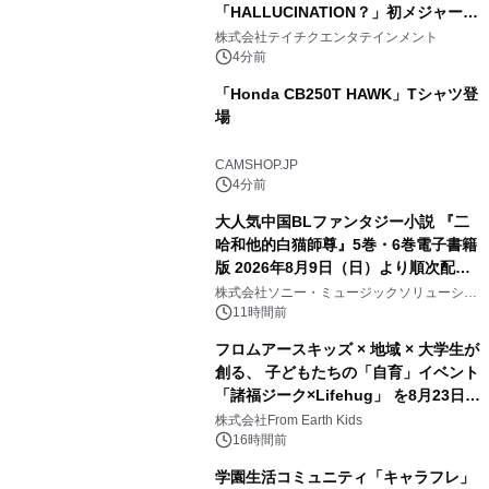
「HALLUCINATION？」初メジャー配
信リリース決定！
株式会社テイチクエンタテインメント
4分前
「Honda CB250T HAWK」Tシャツ登
場
CAMSHOP.JP
4分前
大人気中国BLファンタジー小説 『二
哈和他的白猫師尊』5巻・6巻電子書籍
版 2026年8月9日（日）より順次配信
開始
株式会社ソニー・ミュージックソリューショ
ンズ
11時間前
フロムアースキッズ × 地域 × 大学生が
創る、 子どもたちの「自育」イベント
「諸福ジーク×Lifehug」 を8月23日
(日)開催
株式会社From Earth Kids
16時間前
学園生活コミュニティ「キャラフレ」