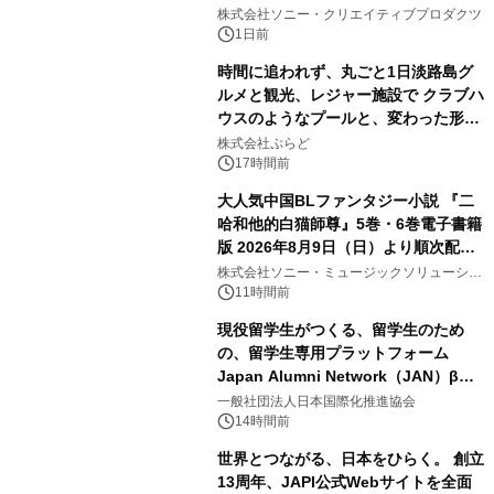
2
ラボレーション サウナイキタイコラ
株式会社ソニー・クリエイティブプロダクツ
ボグッズも発売決定！
1日前
時間に追われず、丸ごと1日淡路島グ
ルメと観光、レジャー施設で クラブハ
ウスのようなプールと、変わった形の
3
サウナも 「THE BOXY AWAJI」のお
株式会社ぷらど
得な素泊まり連泊プランで
17時間前
大人気中国BLファンタジー小説 『二
哈和他的白猫師尊』5巻・6巻電子書籍
版 2026年8月9日（日）より順次配信
4
開始
株式会社ソニー・ミュージックソリューショ
ンズ
11時間前
現役留学生がつくる、留学生のため
の、留学生専用プラットフォーム
Japan Alumni Network（JAN）β版
5
をリリース
一般社団法人日本国際化推進協会
14時間前
世界とつながる、日本をひらく。 創立
13周年、JAPI公式Webサイトを全面