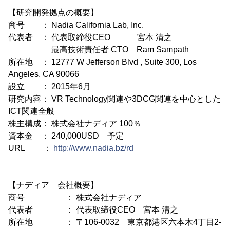
【研究開発拠点の概要】
商号 ： Nadia California Lab, Inc.
代表者 ： 代表取締役CEO 宮本 清之
最高技術責任者 CTO Ram Sampath
所在地 ： 12777 W Jefferson Blvd , Suite 300, Los
Angeles, CA 90066
設立 ： 2015年6月
研究内容： VR Technology関連や3DCG関連を中心とした
ICT関連全般
株主構成： 株式会社ナディア 100％
資本金 ： 240,000USD 予定
URL ：
http://www.nadia.bz/rd
【ナディア 会社概要】
商号 ： 株式会社ナディア
代表者 ： 代表取締役CEO 宮本 清之
所在地 ： 〒106-0032 東京都港区六本木4丁目2-