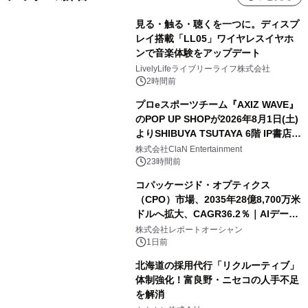
見る・触る・聴くを一つに。ディスプ
レイ搭載「LL05」ワイヤレスイヤホ
ンで音楽体験をアップデート
LivelyLifeライブリーライフ株式会社
2時間前
プロeスポーツチーム『AXIZ WAVE』
のPOP UP SHOPが2026年8月1日(土)
よりSHIBUYA TSUTAYA 6階 IP書店で
開催決定！！
株式会社ClaN Entertainment
23時間前
コパッケージド・オプティクス
（CPO）市場、2035年28億8,700万米
ドルへ拡大、CAGR36.2％｜AIデータ
センター・高速光通信需要が成長を加
株式会社レポートオーシャン
速
1日前
北海道の採用代行「リクルーティブ」
体制強化！富良野・ニセコの人手不足
を解消