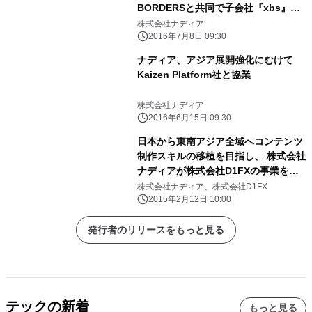
BORDERSと共同で子会社『xbs』を
設立
株式会社ナディア
2016年7月8日 09:30
ナディア、アジア展開強化にむけて
Kaizen Platform社と協業
株式会社ナディア
2016年6月15日 09:30
日本から東南アジア全域へコンテンツ
制作スキルの移植を目指し、 株式会社
ナディアが株式会社D1FXの事業を統
合
株式会社ナディア、株式会社D1FX
2015年2月12日 10:00
発行者のリリースをもっと見る
テックの新着
もっと見る