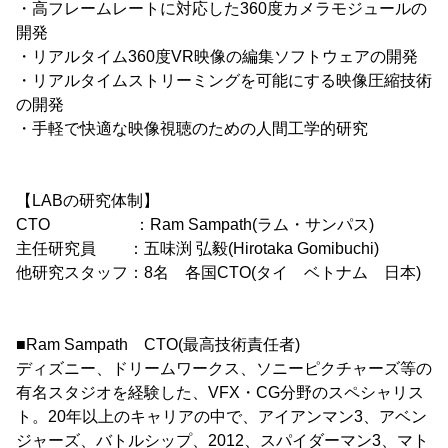
・高フレームレートに対応した360度カメラモジュールの
開発
・リアルタイム360度VR映像の編集ソフトウェアの開発
・リアルタイムストリーミングを可能にする映像圧縮技術
の開発
・手軽で快適な映像視聴のための人間工学的研究
【LABの研究体制】
CTO ：Ram Sampath(ラム・サンパス)
主任研究員 ：五味渕 弘毅(Hirotaka Gomibuchi)
他研究スタッフ：8名 各国CTO(タイ ベトナム 日本)
■Ram Sampath CTO(最高技術責任者)
ディズニー、ドリームワークス、ソニーピクチャーズ等の
有名スタジオを経験した、VFX・CG分野のスペシャリス
ト。20年以上のキャリアの中で、アイアンマン3、アベン
ジャーズ、バトルシップ、2012、スパイダーマン3、マト