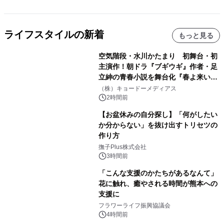
ライフスタイルの新着
もっと見る
空気階段・水川かたまり 初舞台・初
主演作！朝ドラ『ブギウギ』作者・足
立紳の青春小説を舞台化『春よ来い、
マジで来い』キービジュアル解禁！
（株）キョードーメディアス
2時間前
【お盆休みの自分探し】「何がしたい
か分からない」を抜け出すトリセツの
作り方
撫子Plus株式会社
3時間前
「こんな支援のかたちがあるなんて」
花に触れ、癒やされる時間が熊本への
支援に
フラワーライフ振興協議会
4時間前