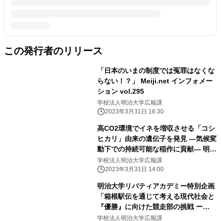
この発行者のリリース
「日本のいまの制度では冤罪はなくな
らない！？」 Meiji.net インフォメー
ション vol.295
学校法人明治大学広報課
2023年3月31日 16:30
高CO2環境でイネを増収させる「コシ
ヒカリ」由来の遺伝子を発見 ―気候変
動下での持続可能な稲作に貢献― 明治
大学大学院 農学研究科の山本 英司特
学校法人明治大学広報課
任講師はゲノム解析で貢献
2023年3月31日 14:00
明治大学リバティアカデミー特別企画
「箱根駅伝を通じて考える現代社会と
『優勝』に向けた競走部の挑戦 ー
2024年第100回大会に向けてー」
学校法人明治大学広報課