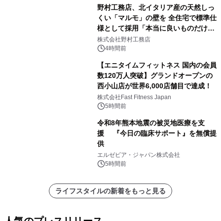
野村工務店、北イタリア産の天然しっ
くい「マルモ」の壁を 全住宅で標準仕
様として採用「本当に良いものだけに
こだわる」
株式会社野村工務店
4時間前
【エニタイムフィットネス 国内の会員
数120万人突破】グランドオープンの
西小山店が世界6,000店舗目で達成！
株式会社Fast Fitness Japan
5時間前
令和8年熊本地震の被災地医療を支
援 『今日の臨床サポート』を無償提
供
エルゼビア・ジャパン株式会社
5時間前
ライフスタイルの新着をもっと見る