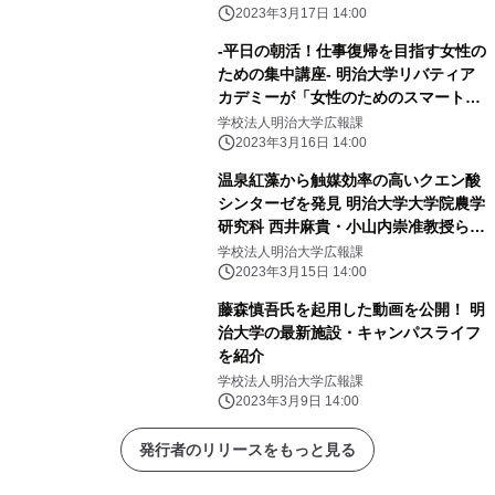
2023年3月17日 14:00
-平日の朝活！仕事復帰を目指す女性の
ための集中講座- 明治大学リバティア
カデミーが「女性のためのスマートキ
ャリアプログラム わたしらしくReス
学校法人明治大学広報課
タートコース」の受講生を募集中です
2023年3月16日 14:00
温泉紅藻から触媒効率の高いクエン酸
シンターゼを発見 明治大学大学院農学
研究科 西井麻貴・小山内崇准教授らの
研究グループ
学校法人明治大学広報課
2023年3月15日 14:00
藤森慎吾氏を起用した動画を公開！ 明
治大学の最新施設・キャンパスライフ
を紹介
学校法人明治大学広報課
2023年3月9日 14:00
発行者のリリースをもっと見る