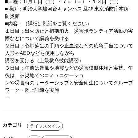
■日程：６月６日（土）・７日（日）・１３日（土）
■場所：明治大学駿河台キャンパス 及び 東京消防庁本所
防災館
■内容：（詳細は別紙をご覧ください）
１日目：出火防止と初期消火、災害ボランティア活動の実
際などについて講義を受ける
２日目：心肺蘇生の手順や止血法などの応急手当について
人形やAEDなどを使用しながら
講習を受ける（上級救命技能講習）
３日目：午前は暴風や地震などの災害模擬体験と実技。午
後は、被災地でのコミュニケーショ
ンや災害時のリーダーシップと安全衛生についてグループ
ワーク・図上訓練を実施
---
カテゴリ
ライフスタイル