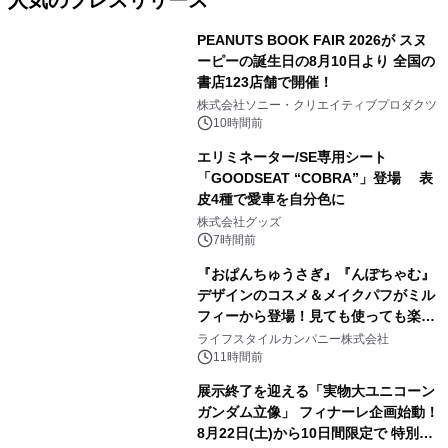
人気のプレスリリース
PEANUTS BOOK FAIR 2026が スヌ
ーピーの誕生日の8月10日より 全国の
書店123店舗で開催！
1
株式会社ソニー・クリエイティブプロダクツ
10時間前
エリミネーター/SE専用シート
「GOODSEAT “COBRA”」登場 表
皮4種で愛車を自分色に
2
株式会社グッズ
7時間前
『おぱんちゅうさぎ』『んぽちゃむ』
デザインのコスメ＆メイクパフがミル
フィーから登場！見ても使っても楽し
3
い、ポップでキュートなコレクショ
ライフスタイルカンパニー株式会社
ン。
11時間前
展示終了を迎える「実物大ユニコーン
ガンダム立像」 フィナーレ企画始動！
8月22日(土)から10日間限定で 特別映
4