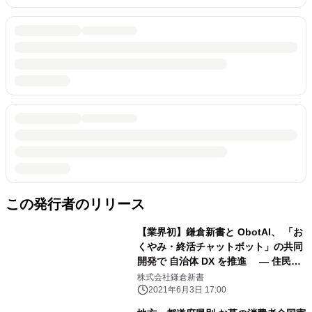
この発行者のリリース
【業界初】鎌倉新書と ObotAI、 「お
くやみ・終活チャットボット」の共同
開発で 自治体 DX を推進 ― 住民が
抱える死亡・相続の課題をリアルタイ
株式会社鎌倉新書
ムで解決、 自治体窓口業務の負担も軽
2021年6月3日 17:00
減 ―