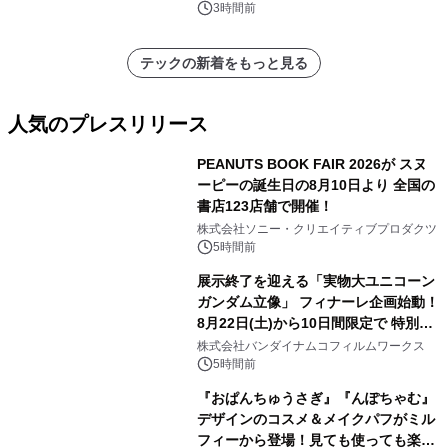
3時間前
テックの新着をもっと見る
人気のプレスリリース
PEANUTS BOOK FAIR 2026が スヌ
ーピーの誕生日の8月10日より 全国の
書店123店舗で開催！
1
株式会社ソニー・クリエイティブプロダクツ
5時間前
展示終了を迎える「実物大ユニコーン
ガンダム立像」 フィナーレ企画始動！
8月22日(土)から10日間限定で 特別映
2
像『UNICORN GUNDAM Statue ―
株式会社バンダイナムコフィルムワークス
BEYOND POSSIBILITY ―』を上映！
5時間前
『おぱんちゅうさぎ』『んぽちゃむ』
デザインのコスメ＆メイクパフがミル
フィーから登場！見ても使っても楽し