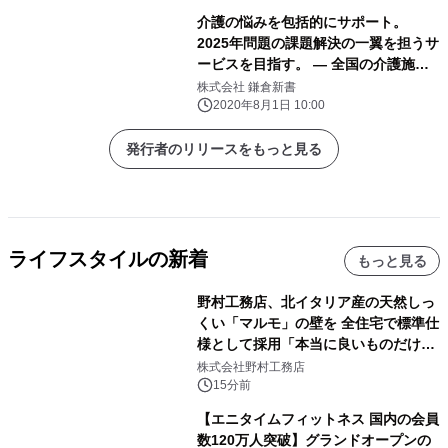
介護の悩みを包括的にサポート。
2025年問題の課題解決の一翼を担うサ
ービスを目指す。 ― 全国の介護施設
探し「いい介護」2020年8月1日開始
株式会社 鎌倉新書
―
2020年8月1日 10:00
発行者のリリースをもっと見る
ライフスタイルの新着
もっと見る
野村工務店、北イタリア産の天然しっ
くい「マルモ」の壁を 全住宅で標準仕
様として採用「本当に良いものだけに
こだわる」
株式会社野村工務店
15分前
【エニタイムフィットネス 国内の会員
数120万人突破】グランドオープンの