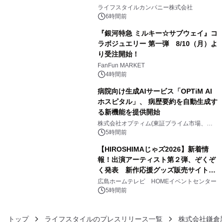
3
い、ポップでキュートなコレクショ
ライフスタイルカンパニー株式会社
ン。
6時間前
『銀河特急 ミルキー☆サブウェイ』コ
ラボジュエリー 第一弾 8/10（月）よ
り受注開始！
4
FanFun MARKET
4時間前
病院向け生成AIサービス「OPTiM AI
ホスピタル」、 病歴要約を自動生成す
る新機能を提供開始
5
株式会社オプティム(東証プライム市場、コ
ード：3694)
5時間前
【HIROSHIMAじゃズ2026】新着情
報！出演アーティスト第２弾、ぞくぞ
く発表 新作応援グッズ販売サイトも
6
同時オープンします！
広島ホームテレビ HOMEイベントセンター
5時間前
トップ
ライフスタイルのプレスリリース一覧
株式会社鎌倉