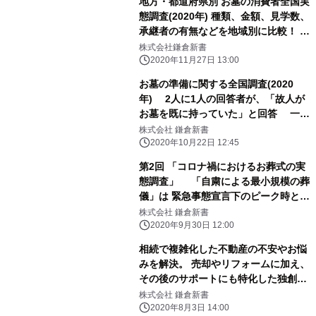
地方・都道府県別 お墓の消費者全国実
態調査(2020年) 種類、金額、見学数、
承継者の有無などを地域別に比較！ 地
価や立地が影響し、一都三県ではとり
株式会社鎌倉新書
わけ高額になる傾向
2020年11月27日 13:00
お墓の準備に関する全国調査(2020
年) 2人に1人の回答者が、「故人が
お墓を既に持っていた」と回答 一生
に一度のお墓の購入に納得し、次世代
株式会社 鎌倉新書
のための準備を
2020年10月22日 12:45
第2回 「コロナ禍におけるお葬式の実
態調査」 「自粛による最小規模の葬
儀」は 緊急事態宣言下のピーク時と比
較して緩やかに。
株式会社 鎌倉新書
2020年9月30日 12:00
相続で複雑化した不動産の不安やお悩
みを解決。 売却やリフォームに加え、
その後のサポートにも特化した独創的
な新サービス。 ― 「いい不動産」
株式会社 鎌倉新書
2020年8月3日開始 ―
2020年8月3日 14:00