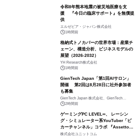
相当を還元
令和8年熊本地震の被災地医療を支
援 『今日の臨床サポート』を無償提
供
エルゼビア・ジャパン株式会社
1時間前
格納式トノカバーの世界市場：産業チ
ェーン、構造分析、ビジネスモデルの
展望（2026-2032）
YH Research株式会社
1時間前
GienTech Japan「第1回AIサロン」
開催 第2回は8月28日に社外参加者
も募集
GienTech Japan 株式会社、GienTech
Consulting Japan 株式会社
2時間前
ゲーミングPC LEVEL∞、 レーシン
グ・シミュレーター系YouTuber「ピ
カーチャンネル」コラボ 『Assetto
Corsa EVO』推奨パソコン販売中
株式会社ユニットコム