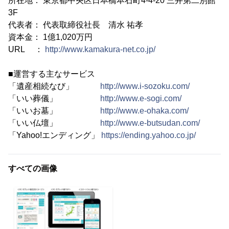
所在地： 東京都中央区日本橋本石町4-4-20 三井第二別館
3F
代表者： 代表取締役社長 清水 祐孝
資本金： 1億1,020万円
URL ：
http://www.kamakura-net.co.jp/
■運営する主なサービス
「遺産相続なび」
http://www.i-sozoku.com/
「いい葬儀」
http://www.e-sogi.com/
「いいお墓」
http://www.e-ohaka.com/
「いい仏壇」
http://www.e-butsudan.com/
「Yahoo!エンディング」
https://ending.yahoo.co.jp/
すべての画像