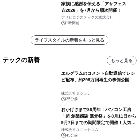
家族に感謝を伝える「アサフェス
☆2026」を7月から順次開催！
アサヒロジスティクス株式会社
1時間前
ライフスタイルの新着をもっと見る
テックの新着
もっと見る
エルグラムのコメント自動返信でレシ
ピ配布、約298万回再生の事例公開
株式会社ミショナ
35分前
おかげさまで36周年！パソコン工房
「超 創業感謝 還元祭」を8月11日から
9月7日までの期間限定で開催！人気の
ゲーミングPCや高性能ノートPCなど
株式会社ユニットコム
対象iiyama PCのご購入で最大3万円分
45分前