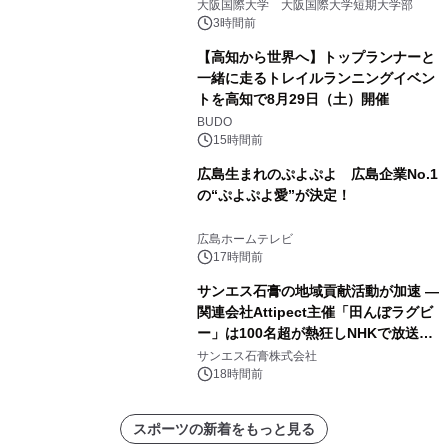
大阪国際大学 大阪国際大学短期大学部
3時間前
【高知から世界へ】トップランナーと
一緒に走るトレイルランニングイベン
トを高知で8月29日（土）開催
BUDO
15時間前
広島生まれのぷよぷよ 広島企業No.1
の“ぷよぷよ愛”が決定！
広島ホームテレビ
17時間前
サンエス石膏の地域貢献活動が加速 ―
関連会社Attipect主催「田んぼラグビ
ー」は100名超が熱狂しNHKで放送さ
れました。
サンエス石膏株式会社
18時間前
スポーツの新着をもっと見る