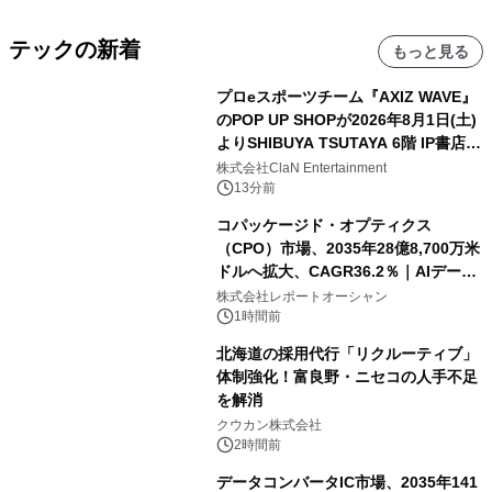
テックの新着
もっと見る
プロeスポーツチーム『AXIZ WAVE』
のPOP UP SHOPが2026年8月1日(土)
よりSHIBUYA TSUTAYA 6階 IP書店で
開催決定！！
株式会社ClaN Entertainment
13分前
コパッケージド・オプティクス
（CPO）市場、2035年28億8,700万米
ドルへ拡大、CAGR36.2％｜AIデータ
センター・高速光通信需要が成長を加
株式会社レポートオーシャン
速
1時間前
北海道の採用代行「リクルーティブ」
体制強化！富良野・ニセコの人手不足
を解消
クウカン株式会社
2時間前
データコンバータIC市場、2035年141