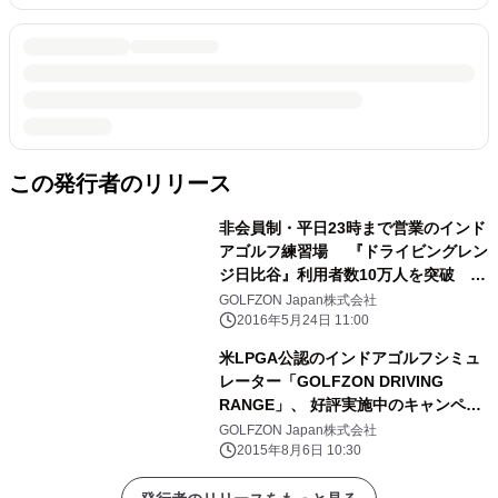
この発行者のリリース
非会員制・平日23時まで営業のインド
アゴルフ練習場 『ドライビングレン
ジ日比谷』利用者数10万人を突破
会員制撤廃で利用者層に変化
GOLFZON Japan株式会社
2016年5月24日 11:00
米LPGA公認のインドアゴルフシミュ
レーター「GOLFZON DRIVING
RANGE」、 好評実施中のキャンペー
ンに加えレンタル・リースを開始
GOLFZON Japan株式会社
2015年8月6日 10:30