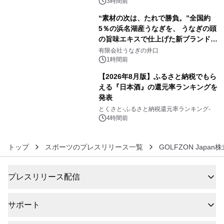
3時間前
“素材の次は、たれで勝負。”全国約
5％の浜名湖産うなぎを、 うなぎの頭
の旨味エキスで仕上げた新ブランド
5
「井口の誉」誕生
有限会社うなぎの井口
1時間前
【2026年8月版】ふるさと納税でもら
える『日本酒』の還元率ランキングを
発表
6
とくさと-ふるさと納税還元率ランキング-
4時間前
トップ
スポーツのプレスリリース一覧
GOLFZON Japan
プレスリリース配信
サポート