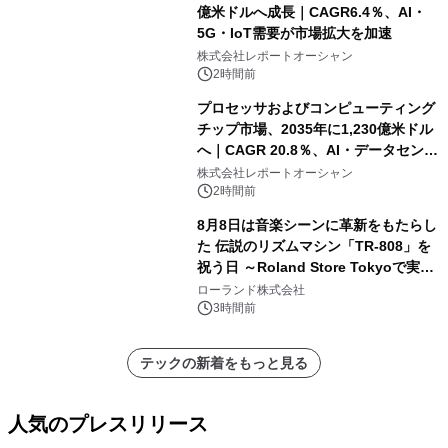
億米ドルへ成長｜CAGR6.4％、AI・
5G・IoT需要が市場拡大を加速
株式会社レポートオーシャン
2時間前
プロセッサおよびコンピューティング
チップ市場、2035年に1,230億米ドル
へ｜CAGR 20.8％、AI・データセンタ
ー需要が成長を牽引
株式会社レポートオーシャン
2時間前
8月8日は音楽シーンに革新をもたらし
た 伝説のリズムマシン「TR-808」を
祝う日 ～Roland Store Tokyoで実機
を展示しての 記念キャンペーンを開
ローランド株式会社
催 英国ラジオ「NTS」の 特別プログ
3時間前
ラムや、「TR-808」を愛する伝説的
アーティストを フィーチャーしたアニ
テックの新着をもっと見る
メーションを公開～
人気のプレスリリース