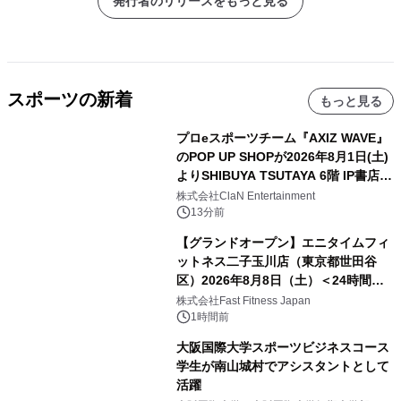
発行者のリリースをもっと見る
スポーツの新着
もっと見る
プロeスポーツチーム『AXIZ WAVE』
のPOP UP SHOPが2026年8月1日(土)
よりSHIBUYA TSUTAYA 6階 IP書店で
開催決定！！
株式会社ClaN Entertainment
13分前
【グランドオープン】エニタイムフィ
ットネス二子玉川店（東京都世田谷
区）2026年8月8日（土）＜24時間年
中無休のフィットネスジム＞
株式会社Fast Fitness Japan
1時間前
大阪国際大学スポーツビジネスコース
学生が南山城村でアシスタントとして
活躍