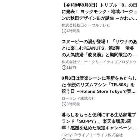
【令和8年8月8日】トリプル「8」の日
に発表！ ヨックモック・地域バージョ
ンの秋田デザイン缶が誕生 ～かわいい
1
秋田犬の子犬と秋田の四季と名所を巡
株式会社秋田ケーブルテレビ
るパッケージ～ 9月1日(火)秋田県内で
4時間前
販売開始
スヌーピーの湯が登場！ 「サウナのあ
とに楽しむPEANUTS」第2弾 渋谷
の人気銭湯「改良湯」と期間限定のコ
2
ラボレーション サウナイキタイコラ
株式会社ソニー・クリエイティブプロダクツ
ボグッズも発売決定！
1日前
8月8日は音楽シーンに革新をもたらし
た 伝説のリズムマシン「TR-808」を
祝う日 ～Roland Store Tokyoで実機
3
を展示しての 記念キャンペーンを開
ローランド株式会社
催 英国ラジオ「NTS」の 特別プログ
3時間前
ラムや、「TR-808」を愛する伝説的
暮らしをもっと便利にする生活家電ブ
アーティストを フィーチャーしたアニ
ランド「SOPPY」、楽天市場店5周
メーションを公開～
年！感謝を込めた限定キャンペーンを
4
8月10日より開催
LivelyLifeライブリーライフ株式会社