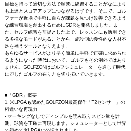
目標を持って適切な方法で頻繁に練習することがなにより
も上達とスコアアップにつながるはずです。そこで、ゴル
ファーが近場で手軽に自らが課題を見つけ改善できるよう
な練習環境を創出するためにGDRを開発しました。ま
た、セルフ練習を前提とした上で、レッスンにも活用でき
る多様なモードがあることから、施設側の慢性的な人材不
足を補うツールとなりえます。
あらゆるサービスがより早く簡単に手軽で正確に求められ
るようになった時代において、ゴルフもその例外ではあり
ません。GOLFZONはゴルフシミュレーターを通じて時代
に即したゴルフの在り方を切り拓いていきます。
■「GDR」概要
1. 米LPGAも認めたGOLFZON最高傑作「T2センサー」の
桁違いな再現力
- マーキングなしでディンプルを読み取りスピン量を計
測、球質を正確に再現します。シミュレーターとして世界
で初めて米LPGAに公認されました。