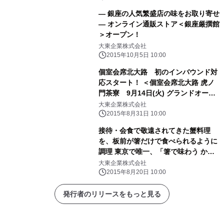
― 銀座の人気繁盛店の味をお取り寄せ
― オンライン通販ストア＜銀座厳撰館
＞オープン！
大東企業株式会社
2015年10月5日 10:00
個室会席北大路 初のインバウンド対
応スタート！ ＜個室会席北大路 虎ノ
門茶寮 9月14日(火) グランドオープ
ン＞
大東企業株式会社
2015年8月31日 10:00
接待・会食で敬遠されてきた蟹料理
を、板前が箸だけで食べられるように
調理 東京で唯一、「箸で味わう かに
会席」9月1日スタート 個室会席 北大
大東企業株式会社
路 八重洲昭和通り店
2015年8月20日 10:00
発行者のリリースをもっと見る