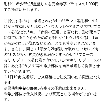
毛和牛 希少部位5点盛り＞を完全赤字プライスの1,000円
でご提供いたします。
ご提供するのは、厳選されたA4・A5ランク黒毛和牛の1
頭から数kgしかとれない “トウガラシ”や“ミスジ”や“リブロ
ース芯”などの5点。「赤身の王道」と言われ、形が唐辛子
に似ていることからその名が付いた“トウガラシ”は、1頭
から2kg程しか取れないため、とても希少とされていま
す。さらに、同じく1頭から2kg程しか取れないセレブ肉
の“ミスジ”や、肉質がきめ細かく柔らかい“リブロース
芯”、リブロース芯に巻き付いている“マキ”、リブロースの
背にあたる“カブリ”等の希少部位を当日厳選して提供させ
ていただきます。
※1日10食 先着順、ご来店後にご注文頂いた方限定となり
ます。
※黒毛和牛希少部位5点盛りの予約は出来ません。
※希少部位は仕入状況により変更となる場合がございま
す。