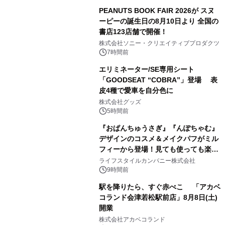
PEANUTS BOOK FAIR 2026が スヌ
ーピーの誕生日の8月10日より 全国の
書店123店舗で開催！
1
株式会社ソニー・クリエイティブプロダクツ
7時間前
エリミネーター/SE専用シート
「GOODSEAT “COBRA”」登場 表
皮4種で愛車を自分色に
2
株式会社グッズ
5時間前
『おぱんちゅうさぎ』『んぽちゃむ』
デザインのコスメ＆メイクパフがミル
フィーから登場！見ても使っても楽し
3
い、ポップでキュートなコレクショ
ライフスタイルカンパニー株式会社
ン。
9時間前
駅を降りたら、すぐ赤べこ 「アカベ
コランド会津若松駅前店」8月8日(土)
開業
4
株式会社アカベコランド