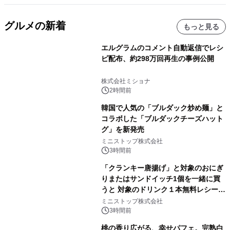
グルメの新着
もっと見る
エルグラムのコメント自動返信でレシ
ピ配布、約298万回再生の事例公開
株式会社ミショナ
2時間前
韓国で人気の「ブルダック炒め麺」と
コラボした「ブルダックチーズハット
グ」を新発売
ミニストップ株式会社
3時間前
「クランキー唐揚げ」と対象のおにぎ
りまたはサンドイッチ1個を一緒に買
うと 対象のドリンク１本無料レシート
クーポンもらえる！※1
ミニストップ株式会社
3時間前
桃の香り広がる、幸せパフェ。完熟白