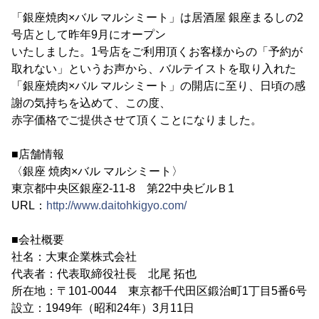
「銀座焼肉×バル マルシミート」は居酒屋 銀座まるしの2
号店として昨年9月にオープン
いたしました。1号店をご利用頂くお客様からの「予約が
取れない」というお声から、バルテイストを取り入れた
「銀座焼肉×バル マルシミート」の開店に至り、日頃の感
謝の気持ちを込めて、この度、
赤字価格でご提供させて頂くことになりました。
■店舗情報
〈銀座 焼肉×バル マルシミート〉
東京都中央区銀座2-11-8 第22中央ビルＢ1
URL：
http://www.daitohkigyo.com/
■会社概要
社名：大東企業株式会社
代表者：代表取締役社長 北尾 拓也
所在地：〒101-0044 東京都千代田区鍛治町1丁目5番6号
設立：1949年（昭和24年）3月11日