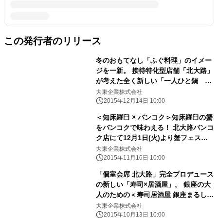
この発行者のリリース
冬のおもてなし「ふぐ料理」のイメー
ジを一新。 接待特化型店舗「北大路」
が考えた全く新しい「一人ひと鍋 ふ
ぐ会席コース」スタート。
大東企業株式会社
2015年12月14日 10:00
＜知床羅臼 × バンコク＞知床羅臼の蟹
をバンコクで味わえる！ 北大路バンコ
ク店にて12月1日(火)より蟹フェステ
ィバル開催
大東企業株式会社
2015年11月16日 10:00
「個室会席 北大路」完全プロデュース
の新しい「寿司×居酒屋」。 銀座の大
人のための＜寿司居酒屋 銀座まるし＞
2015年10月26日（月）グランドオー
大東企業株式会社
プン！
2015年10月13日 10:00