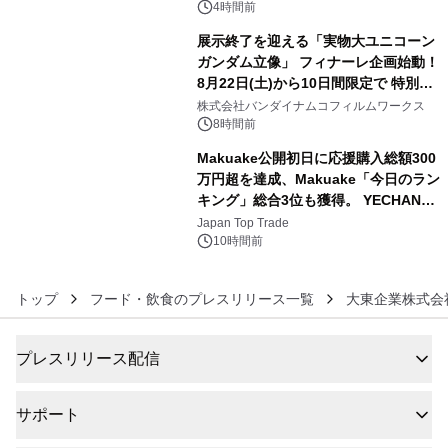
4時間前
展示終了を迎える「実物大ユニコーン
ガンダム立像」 フィナーレ企画始動！
8月22日(土)から10日間限定で 特別映
5
像『UNICORN GUNDAM Statue ―
株式会社バンダイナムコフィルムワークス
BEYOND POSSIBILITY ―』を上映！
8時間前
Makuake公開初日に応援購入総額300
万円超を達成、Makuake「今日のラン
キング」総合3位も獲得。 YECHAN音
6
浴シンギングボウル第2弾の大型サイ
Japan Top Trade
ズ（XL・2XL・3XL）を先行販売中
10時間前
トップ
フード・飲食のプレスリリース一覧
大東企業株式会
プレスリリース配信
サポート