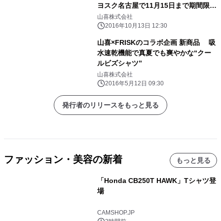
ヨスク名古屋で11月15日まで期間限定
販売
山喜株式会社
2016年10月13日 12:30
山喜×FRISKのコラボ企画 新商品 吸
水速乾機能で真夏でも爽やかな“クー
ルビズシャツ”
山喜株式会社
2016年5月12日 09:30
発行者のリリースをもっと見る
ファッション・美容の新着
もっと見る
「Honda CB250T HAWK」Tシャツ登
場
CAMSHOP.JP