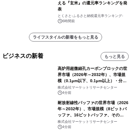
える『玄米』の還元率ランキングを発
表
とくさと-ふるさと納税還元率ランキング-
6時間前
ライフスタイルの新着をもっと見る
ビジネスの新着
もっと見る
高炉用超微細孔カーボンブロックの世
界市場（2026年～2032年）、市場規
模（0.1μm以下、0.1μm以上）・分析
レポートを発表
株式会社マーケットリサーチセンター
4分前
耐放射線性バッファの世界市場（2026
年～2032年）、市場規模（8ビットバ
ッファ、16ビットバッファ、その
他）・分析レポートを発表
株式会社マーケットリサーチセンター
4分前