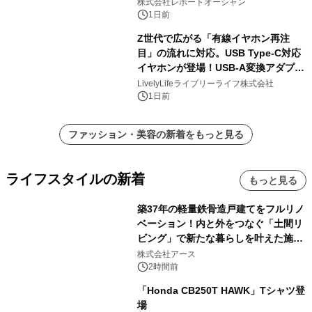
株式会社レポートオーシャン
1日前
Z世代で広がる「有線イヤホン再注
目」の流れに対応。USB Type-C対応
イヤホンが登場！USB-A変換アダプタ
ー付きでスマホからパソコンまで幅広
LivelyLifeライブリーライフ株式会社
く活用可能
1日前
ファッション・美容の新着をもっと見る
ライフスタイルの新着
もっと見る
築37年の軽量鉄骨造戸建てをフルリノ
ベーション！内と外をつなぐ「土間リ
ビング」で新たな暮らしを叶えた施工
事例を株式会社アースが公開
株式会社アース
2時間前
「Honda CB250T HAWK」Tシャツ登
場