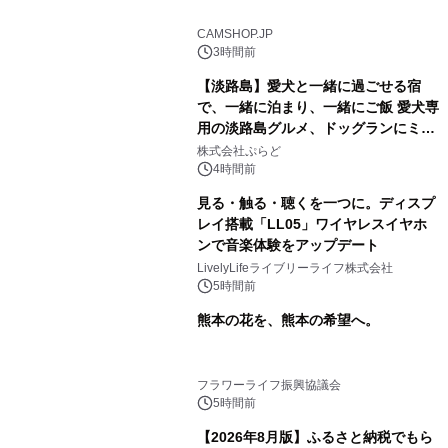
CAMSHOP.JP
3時間前
【淡路島】愛犬と一緒に過ごせる宿
で、一緒に泊まり、一緒にご飯 愛犬専
用の淡路島グルメ、ドッグランにミニ
プール グランピングとトレーラーハウ
株式会社ぷらど
スの2施設で
4時間前
見る・触る・聴くを一つに。ディスプ
レイ搭載「LL05」ワイヤレスイヤホ
ンで音楽体験をアップデート
LivelyLifeライブリーライフ株式会社
5時間前
熊本の花を、熊本の希望へ。
フラワーライフ振興協議会
5時間前
【2026年8月版】ふるさと納税でもら