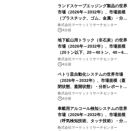
ランドスケープエッジング製品の世界
市場（2026年～2032年）、市場規模
（プラスチック、ゴム、金属）・分析
レポートを発表
株式会社マーケットリサーチセンター
4分前
地下鉱山用トラック（非石炭）の世界
市場（2026年～2032年）、市場規模
（20トン以下、20～40トン、40～60
トン、60トン超）・分析レポートを発
株式会社マーケットリサーチセンター
表
4分前
ペトリ皿自動化システムの世界市場
（2026年～2032年）、市場規模（蓋
閉状態、蓋開状態）・分析レポートを
発表
株式会社マーケットリサーチセンター
4分前
車載用アルコール検知システムの世界
市場（2026年～2032年）、市場規模
（呼気検知技術、タッチ技術）・分析
レポートを発表
株式会社マーケットリサーチセンター