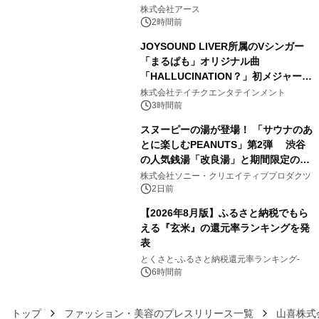
3
事例を株式会社アースが公開
株式会社アース
2時間前
JOYSOUND LIVER所属のVシンガー
「まるぱも」オリジナル曲
「HALLUCINATION？」初メジャー配
4
信リリース決定！
株式会社テイチクエンタテインメント
3時間前
スヌーピーの湯が登場！ 「サウナのあ
とに楽しむPEANUTS」第2弾 渋谷
の人気銭湯「改良湯」と期間限定のコ
5
ラボレーション サウナイキタイコラ
株式会社ソニー・クリエイティブプロダクツ
ボグッズも発売決定！
2日前
【2026年8月版】ふるさと納税でもら
える『玄米』の還元率ランキングを発
表
6
とくさと-ふるさと納税還元率ランキング-
6時間前
トップ
ファッション・美容のプレスリリース一覧
山喜株式