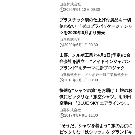
山喜株式会社
2020年6月12日 09:30
プラスチック製の仕上げ付属品を一切
使わない 「ゼロプラパッケージ」シャ
ツを2020年6月より発売
山喜株式会社
2020年6月1日 09:30
山喜、メルボ工業と4月1日(予定)に合
弁会社を設立 “メイドインジャパン
ブランド”をテーマに新プロジェクト
始動
山喜株式会社、メルボ紳士服工業株式会社
2018年2月1日 08:00
快適な“シャツの旅”をお届け！ 旅のお
供にピッタリな「旅空シャツ」を羽田
空港内 『BLUE SKY エアラインショ
ップ1』にて8月10日発売
山喜株式会社
2017年8月9日 11:00
“そうだ、シャツを着よう” 旅のお供に
ピッタリな「鉄シャツ」を グランドキ