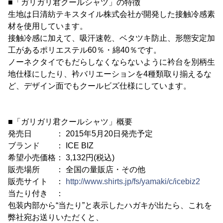
■「ガリガリ君クールシャツ」の特徴
生地は日清紡テキスタイル株式会社が開発した接触冷感素
材を使用しています。
接触冷感に加えて、吸汗速乾、ベタツキ防止、形態安定加
工があるポリエステル60％・綿40％です。
ノーネクタイでもだらしなくならないように衿台を別柄生
地仕様にしたり、衿バリエーションを4種類取り揃えるな
ど、デザイン面でもクールビズ仕様にしています。
■「ガリガリ君クールシャツ」概要
発売日 ： 2015年5月20日発売予定
ブランド ： ICE BIZ
希望小売価格： 3,132円(税込)
販売場所 ： 全国の量販店・その他
販売サイト ：
http://www.shirts.jp/fs/yamaki/c/icebiz2
当たり付き ：
包装内部から“当たり”と表示したハガキが出たら、これを
弊社宛お送りいただくと、