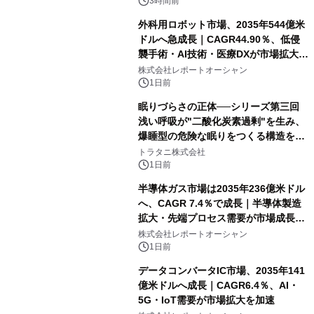
3時間前
外科用ロボット市場、2035年544億米
ドルへ急成長｜CAGR44.90％、低侵
襲手術・AI技術・医療DXが市場拡大を
牽引
株式会社レポートオーシャン
1日前
眠りづらさの正体──シリーズ第三回
浅い呼吸が"二酸化炭素過剰"を生み、
爆睡型の危険な眠りをつくる構造を解
説
トラタニ株式会社
1日前
半導体ガス市場は2035年236億米ドル
へ、CAGR 7.4％で成長｜半導体製造
拡大・先端プロセス需要が市場成長を
加速
株式会社レポートオーシャン
1日前
データコンバータIC市場、2035年141
億米ドルへ成長｜CAGR6.4％、AI・
5G・IoT需要が市場拡大を加速