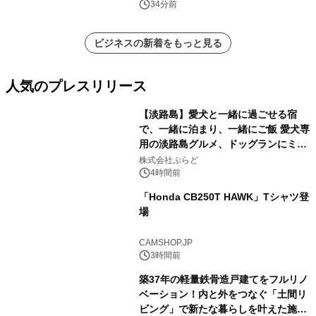
34分前
ビジネスの新着をもっと見る
人気のプレスリリース
【淡路島】愛犬と一緒に過ごせる宿
で、一緒に泊まり、一緒にご飯 愛犬専
用の淡路島グルメ、ドッグランにミニ
1
プール グランピングとトレーラーハウ
株式会社ぷらど
スの2施設で
4時間前
「Honda CB250T HAWK」Tシャツ登
場
2
CAMSHOP.JP
3時間前
築37年の軽量鉄骨造戸建てをフルリノ
ベーション！内と外をつなぐ「土間リ
ビング」で新たな暮らしを叶えた施工