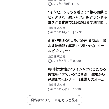
2017年8月9日 11:00
“そうだ、シャツを着よう” 旅のお供に
ピッタリな「鉄シャツ」を グランドキ
ヨスク名古屋で11月15日まで期間限定
販売
山喜株式会社
2016年10月13日 12:30
山喜×FRISKのコラボ企画 新商品 吸
水速乾機能で真夏でも爽やかな“クー
ルビズシャツ”
山喜株式会社
2016年5月12日 09:30
約8割の女性が“ワイシャツにこだわる
男性をイケている”と回答 生地から
刺繍までセレクト 2兆通りのオーダ
ーシャツ専門サイト開設
山喜株式会社
2016年2月12日 10:30
発行者のリリースをもっと見る