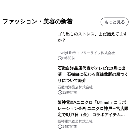
ファッション・美容の新着
もっと見る
ゴミ出しのストレス、まだ抱えてます
か？
LivelyLifeライブリーライフ株式会社
8時間前
石徹白洋品店代表がテレビに9月に出
演 石徹白に伝わる直線裁断の服づく
りについて紹介
石徹白洋品店株式会社
12時間前
阪神電車×ユニクロ「UTme!」コラボ
レーション企画 ユニクロ神戸三宮店限
定で8月7日（金） コラボアイテムが
発売決定！
阪神電気鉄道株式会社
14時間前