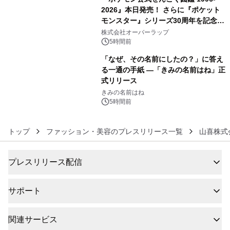
2026』本日発売！ さらに『ポケット
モンスター』シリーズ30周年を記念し
5
た画集『ポケットモンスター ビジュア
株式会社オーバーラップ
ルアートブック』の発売決定！ 2026
5時間前
年12月18日（金）、3冊同時発売！
「なぜ、その名前にしたの？」に答え
る一通の手紙 ―「きみの名前はね」正
式リリース
6
きみの名前はね
5時間前
トップ
ファッション・美容のプレスリリース一覧
山喜株式
プレスリリース配信
サポート
関連サービス