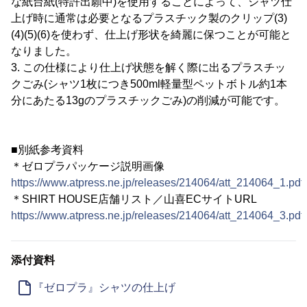
な紙台紙(特許出願中)を使用することによって、シャツ仕
上げ時に通常は必要となるプラスチック製のクリップ(3)
(4)(5)(6)を使わず、仕上げ形状を綺麗に保つことが可能と
なりました。
3. この仕様により仕上げ状態を解く際に出るプラスチッ
クごみ(シャツ1枚につき500ml軽量型ペットボトル約1本
分にあたる13gのプラスチックごみ)の削減が可能です。
■別紙参考資料
＊ゼロプラパッケージ説明画像
https://www.atpress.ne.jp/releases/214064/att_214064_1.pdf
＊SHIRT HOUSE店舗リスト／山喜ECサイトURL
https://www.atpress.ne.jp/releases/214064/att_214064_3.pdf
添付資料
『ゼロプラ』シャツの仕上げ