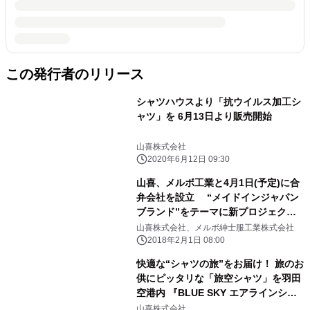
この発行者のリリース
シャツハウスより「抗ウイルス加工シ
ャツ」を 6月13日より販売開始
山喜株式会社
2020年6月12日 09:30
山喜、メルボ工業と4月1日(予定)に合
弁会社を設立 “メイドインジャパン
ブランド”をテーマに新プロジェクト
始動
山喜株式会社、メルボ紳士服工業株式会社
2018年2月1日 08:00
快適な“シャツの旅”をお届け！ 旅のお
供にピッタリな「旅空シャツ」を羽田
空港内 『BLUE SKY エアラインショ
ップ1』にて8月10日発売
山喜株式会社