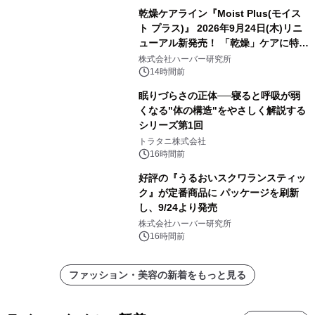
乾燥ケアライン『Moist Plus(モイス
ト プラス)』 2026年9月24日(木)リニ
ューアル新発売！ 「乾燥」ケアに特化
し、ライン使いで潤いに満ちた肌へ
株式会社ハーバー研究所
14時間前
眠りづらさの正体──寝ると呼吸が弱
くなる"体の構造"をやさしく解説する
シリーズ第1回
トラタニ株式会社
16時間前
好評の『うるおいスクワランスティッ
ク』が定番商品に パッケージを刷新
し、9/24より発売
株式会社ハーバー研究所
16時間前
ファッション・美容の新着をもっと見る