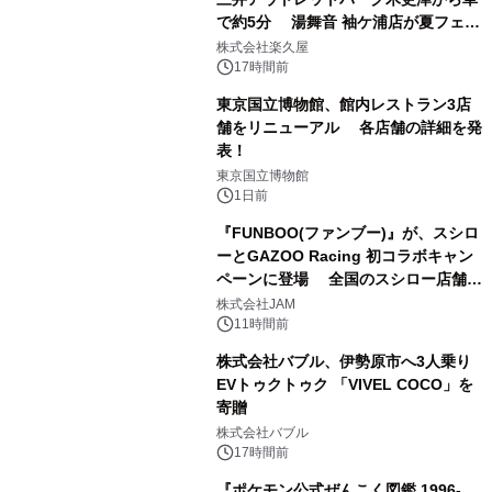
で約5分 湯舞音 袖ケ浦店が夏フェア
1
メニューを提供
株式会社楽久屋
17時間前
東京国立博物館、館内レストラン3店
舗をリニューアル 各店舗の詳細を発
表！
2
東京国立博物館
1日前
『FUNBOO(ファンブー)』が、スシロ
ーとGAZOO Racing 初コラボキャン
ペーンに登場 全国のスシロー店舗で
3
GR 4車種の FUNBOO(ミニカー)付き
株式会社JAM
メニューが展開されます
11時間前
株式会社バブル、伊勢原市へ3人乗り
EVトゥクトゥク 「VIVEL COCO」を
寄贈
4
株式会社バブル
17時間前
『ポケモン公式ぜんこく図鑑 1996-