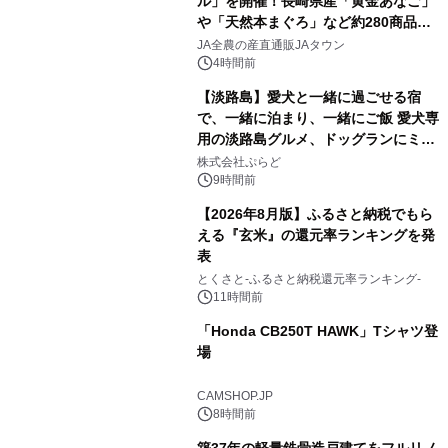
ル」を開催！長崎県産「黄金あなご」
や「天然本まぐろ」など約280商品を
1
販売！～毎月１０日の定例企画～
JA全農の産直通販JAタウン
4時間前
【淡路島】愛犬と一緒に過ごせる宿
で、一緒に泊まり、一緒にご飯 愛犬専
用の淡路島グルメ、ドッグランにミニ
2
プール グランピングとトレーラーハウ
株式会社ぷらど
スの2施設で
9時間前
【2026年8月版】ふるさと納税でもら
える『玄米』の還元率ランキングを発
表
3
とくさと-ふるさと納税還元率ランキング-
11時間前
「Honda CB250T HAWK」Tシャツ登
場
4
CAMSHOP.JP
8時間前
築37年の軽量鉄骨造戸建てをフルリノ