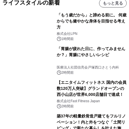
ライフスタイルの新着
もっと見る
「もう歳だから」と諦める前に。 何歳
からでも健やかな身体を目指せる考え
方
株式会社LPN
1時間前
「胃腸が疲れた日に、作ってみません
か？」胃腸にやさしいレシピ
医療法人社団信亮会戸塚西口さとう内科
2時間前
【エニタイムフィットネス 国内の会員
数120万人突破】グランドオープンの
西小山店が世界6,000店舗目で達成！
株式会社Fast Fitness Japan
2時間前
築37年の軽量鉄骨造戸建てをフルリノ
ベーション！内と外をつなぐ「土間リ
ビング」で新たな暮らしを叶えた施工