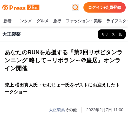
ログイン/会員登録
新着
エンタメ
グルメ
旅行
ファッション・美容
ライフスタ
大正製薬
リリース一覧
あなたのRUNを応援する『第2回リポビタンラ
ンニング 略して～リポラン～＠皇居』オンラ
イン開催
陸上 横田真人氏・たむじょー氏をゲストにお迎えしたト
ークショー
大正製薬
その他
2022年2月7日 11:00