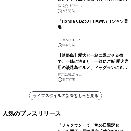
事例を株式会社アースが公開
株式会社アース
7時間前
「Honda CB250T HAWK」Tシャツ登
場
CAMSHOP.JP
8時間前
【淡路島】愛犬と一緒に過ごせる宿
で、一緒に泊まり、一緒にご飯 愛犬専
用の淡路島グルメ、ドッグランにミニ
プール グランピングとトレーラーハウ
株式会社ぷらど
スの2施設で
9時間前
ライフスタイルの新着をもっと見る
人気のプレスリリース
「ＪＡタウン」で「魚の日限定セー