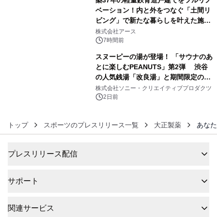
ベーション！内と外をつなぐ「土間リ
ビング」で新たな暮らしを叶えた施工
5
事例を株式会社アースが公開
株式会社アース
7時間前
スヌーピーの湯が登場！ 「サウナのあ
とに楽しむPEANUTS」第2弾 渋谷
の人気銭湯「改良湯」と期間限定のコ
6
ラボレーション サウナイキタイコラ
株式会社ソニー・クリエイティブプロダクツ
ボグッズも発売決定！
2日前
トップ
スポーツのプレスリリース一覧
大正製薬
あなた
プレスリリース配信
サポート
関連サービス