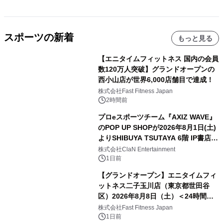
スポーツの新着
もっと見る
【エニタイムフィットネス 国内の会員
数120万人突破】グランドオープンの
西小山店が世界6,000店舗目で達成！
株式会社Fast Fitness Japan
2時間前
プロeスポーツチーム『AXIZ WAVE』
のPOP UP SHOPが2026年8月1日(土)
よりSHIBUYA TSUTAYA 6階 IP書店で
開催決定！！
株式会社ClaN Entertainment
1日前
【グランドオープン】エニタイムフィ
ットネス二子玉川店（東京都世田谷
区）2026年8月8日（土）＜24時間年
中無休のフィットネスジム＞
株式会社Fast Fitness Japan
1日前