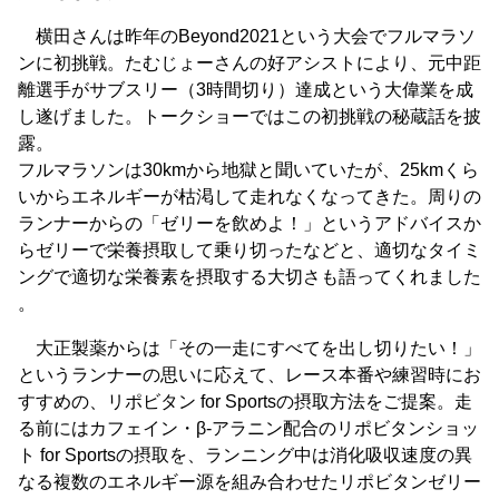
横田さんは昨年のBeyond2021という大会でフルマラソ
ンに初挑戦。たむじょーさんの好アシストにより、元中距
離選手がサブスリー（3時間切り）達成という大偉業を成
し遂げました。トークショーではこの初挑戦の秘蔵話を披
露。
フルマラソンは30kmから地獄と聞いていたが、25kmくら
いからエネルギーが枯渇して走れなくなってきた。周りの
ランナーからの「ゼリーを飲めよ！」というアドバイスか
らゼリーで栄養摂取して乗り切ったなどと、適切なタイミ
ングで適切な栄養素を摂取する大切さも語ってくれました
。
大正製薬からは「その一走にすべてを出し切りたい！」
というランナーの思いに応えて、レース本番や練習時にお
すすめの、リポビタン for Sportsの摂取方法をご提案。走
る前にはカフェイン・β‐アラニン配合のリポビタンショッ
ト for Sportsの摂取を、ランニング中は消化吸収速度の異
なる複数のエネルギー源を組み合わせたリポビタンゼリー