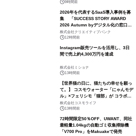
9時間前
2026年を代表するSaaS導入事例を募
集 「SUCCESS STORY AWARD
2026 Autumn byデジタル化の窓口」
開催
株式会社クリエイティブバンク
12時間前
Instagram販売ツールを活用し、3日
間で売上約4,300万円を達成
株式会社ミショナ
13時間前
【世界猫の日に、猫たちの幸せを願っ
て。】 コスモウォーター「にゃんモデ
ル」×フェリシモ「猫部」が コラボキ
ャンペーンを実施
株式会社コスモライフ
13時間前
72時間限定50％OFF、UWANT、同社
最軽量1.04kgの自動ゴミ収集掃除機
「V700 Pro」をMakuakeで発売