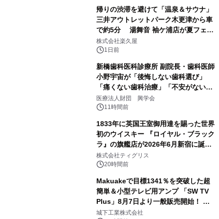
帰りの渋滞を避けて「温泉＆サウナ」
三井アウトレットパーク木更津から車
で約5分 湯舞音 袖ケ浦店が夏フェア
3
メニューを提供
株式会社楽久屋
1日前
新橋歯科医科診療所 副院長・歯科医師
小野宇宙が「後悔しない歯科選び」
「痛くない歯科治療」「不安がない治
4
療計画」をテーマに専門監修
医療法人財団 興学会
11時間前
1833年に英国王室御用達を賜った世界
初のウイスキー 『ロイヤル・ブラック
ラ』の旗艦店が2026年6月新宿に誕
5
生 バカルディ ジャパンと連携した
株式会社ティグリス
没入型バー「BAR Arca」
20時間前
Makuakeで目標1341％を突破した超
簡単＆小型テレビ用アンプ 「SW TV
Plus」8月7日より一般販売開始！ ケ
6
ーブル1本つなぐだけ、テレビの音が
城下工業株式会社