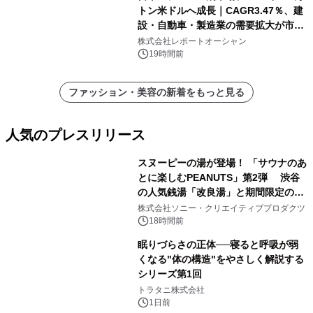
トン米ドルへ成長｜CAGR3.47％、建
設・自動車・製造業の需要拡大が市場
を牽引
株式会社レポートオーシャン
19時間前
ファッション・美容の新着をもっと見る
人気のプレスリリース
スヌーピーの湯が登場！ 「サウナのあ
とに楽しむPEANUTS」第2弾 渋谷
の人気銭湯「改良湯」と期間限定のコ
1
ラボレーション サウナイキタイコラ
株式会社ソニー・クリエイティブプロダクツ
ボグッズも発売決定！
18時間前
眠りづらさの正体──寝ると呼吸が弱
くなる"体の構造"をやさしく解説する
シリーズ第1回
2
トラタニ株式会社
1日前