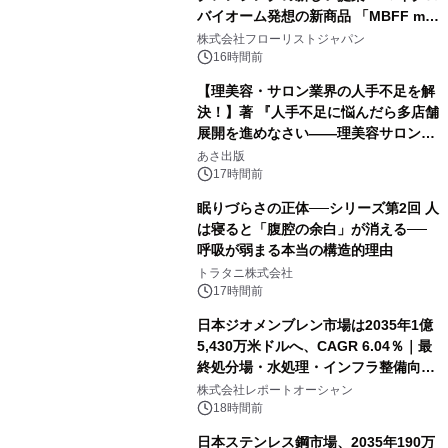
バイオーム発想の新商品 「MBFF mb
クレンジングPRO」を2026年8月6日
株式会社フローリストジャパン
発売
16時間前
【理美容・サロン業界の人手不足を解
決！】著 『人手不足に悩んだら多店舗
展開を進めなさい――理美容サロン
「多店舗展開」の教科書』2026年8月
あさ出版
24日（月）発売
17時間前
眠りづらさの正体──シリーズ第2回 人
は寝ると「腹腔の余白」が消える──
呼吸が弱まる本当の構造的理由
トラタニ株式会社
17時間前
日本ジオメンブレン市場は2035年1億
5,430万米ドルへ、CAGR 6.04％｜最
終処分場・水処理・インフラ整備向け
需要拡大
株式会社レポートオーシャン
18時間前
日本ステンレス鋼市場、2035年190万