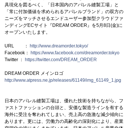
具現化を図るべく、「日本国内のアパレル縫製工場」と
「常に付加価値を求められるアパレルブランド」の双方の
ニーズをマッチさせるエンドユーザー参加型クラウドファ
ンディングECサイト『DREAM ORDER』を5月8日(金)に
オープンいたします。
URL ：
http://www.dreamorder.tokyo/
Facebook：
https://www.facebook.com/dreamorder.tokyo
Twitter ：
https://twitter.com/DREAM_ORDER
DREAM ORDER メインロゴ
http://www.atpress.ne.jp/releases/61149/img_61149_1.jpg
日本のアパレル縫製工場は、優れた技術を持ちながら、フ
ァストファッションの台頭と、安価な製造ラインを有する
海外に受注を奪われてしまい、売上高の急激な減少傾向に
あります。更には、労働力の高齢化の深刻化により、産業