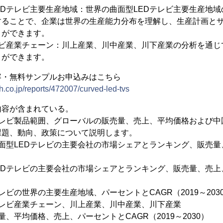
EDテレビ主要生産地域：世界の曲面型LEDテレビ主要生産地
することで、企業は世界の生産能力分布を理解し、生産計画と
とができます。
レビ産業チェーン：川上産業、川中産業、川下産業の分析を通
とができます。
容・無料サンプルお申込みはこちら
h.co.jp/reports/472007/curved-led-tvs
内容が含まれている。
テレビ製品範囲、グローバルの販売量、売上、平均価格および
課題、動向、政策について説明します。
面型LEDテレビの主要会社の市場シェアとランキング、販売量
EDテレビの主要会社の市場シェアとランキング、販売量、売上、
レビの世界の主要生産地域、パーセントとCAGR（2019～203
テレビ産業チェーン、川上産業、川中産業、川下産業
、平均価格、売上、パーセントとCAGR（2019～2030）