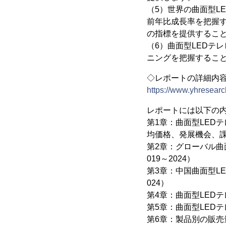
（5）世界の曲面型L
前年比成長率を把握
の指標を提供するこ
（6）曲面型LEDテ
ニングを把握するこ
◇レポートの詳細内
https://www.yhresearc
レポートには以下の
第1章：曲面型LED
均価格、発展機会、
第2章：グローバル曲
019～2024）
第3章：中国曲面型L
024）
第4章：曲面型LEDテ
第5章：曲面型LED
第6章：製品別の販売量