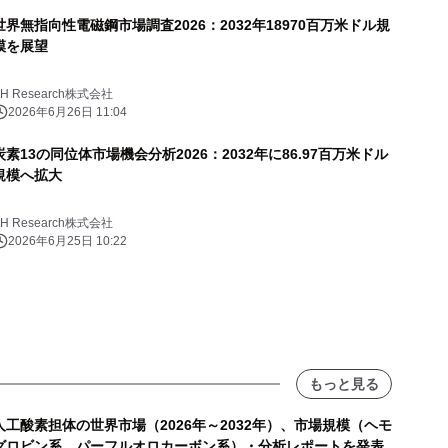
世界無指向性電磁鋼市場調査2026：2032年18970百万米ドル規
模を展望
YH Research株式会社
2026年6月26日 11:04
炭素13の同位体市場機会分析2026：2032年に86.97百万米ドル
規模へ拡大
YH Research株式会社
2026年6月25日 10:22
もっと見る
人工酸素担体の世界市場（2026年～2032年）、市場規模（ヘモ
グロビン系、パーフルオロカーボン系）・分析レポートを発表