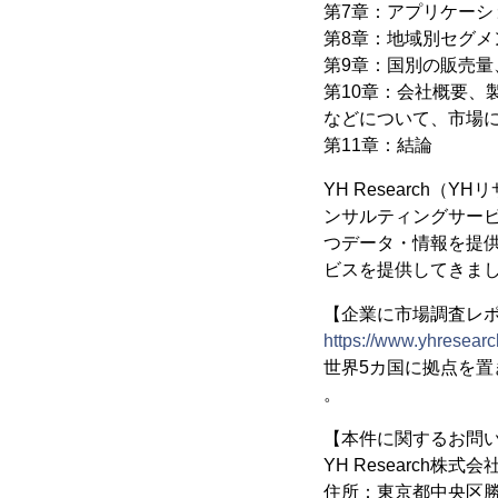
第7章：アプリケーシ
第8章：地域別セグメン
第9章：国別の販売量、
第10章：会社概要
などについて、市場
第11章：結論
YH Research
ンサルティングサー
つデータ・情報を提供
ビスを提供してきま
【企業に市場調査レポー
https://www.yhresearc
世界5カ国に拠点を
。
【本件に関するお問
YH Research株式会
住所：東京都中央区勝ど