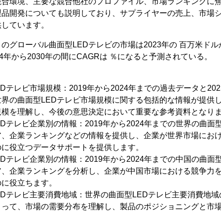
競合環境、主要な競合他社のプロファイル、市場ランキングに
製品開発についても説明しており、サプライヤーの売上、市場
供しています。
よるとのグローバル曲面型LEDテレビの市場は2023年の 百万米ドル
4年から2030年の間にCAGRは ％になると予測されている。
Dテレビ市場規模：2019年から2024年までの過去データと202
界の曲面型LEDテレビ市場規模に関する包括的な情報が提供
規模を理解し、今後の意思決定において重要な参考資料となり
Dテレビ企業別の情報：2019年から2024年までの世界の曲面
ア、企業ランキングなどの情報を提供し、企業が世界市場にお
のに役立つデータサポートを提供します。
Dテレビ企業別の情報：2019年から2024年までの中国の曲面
ア、企業ランキングを分析し、企業が中国市場における競争力
のに役立ちます。
EDテレビ主要消費地域：世界の曲面型LEDテレビ主要消費地
よって、市場の需要分布を理解し、製品のポジショニングと市