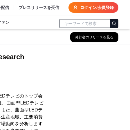
を配信
プレスリリースを受信
ログイン/会員登録
ファン
発行者のリリースを見る
earch
LEDテレビのトップ会
は、曲面型LEDテレビ
また、曲面型LEDテ
要生産地域、主要消費
市場動向を分析します