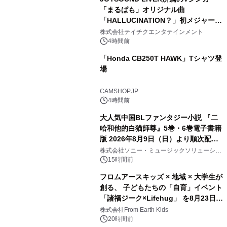
「まるぱも」オリジナル曲
「HALLUCINATION？」初メジャー配
信リリース決定！
株式会社テイチクエンタテインメント
4時間前
「Honda CB250T HAWK」Tシャツ登
場
CAMSHOP.JP
4時間前
大人気中国BLファンタジー小説 『二
哈和他的白猫師尊』5巻・6巻電子書籍
版 2026年8月9日（日）より順次配信
開始
株式会社ソニー・ミュージックソリューショ
ンズ
15時間前
フロムアースキッズ × 地域 × 大学生が
創る、 子どもたちの「自育」イベント
「諸福ジーク×Lifehug」 を8月23日
(日)開催
株式会社From Earth Kids
20時間前