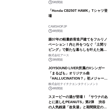
スの2施設で
5時間前
「Honda CB250T HAWK」Tシャツ登
場
2
CAMSHOP.JP
4時間前
築37年の軽量鉄骨造戸建てをフルリノ
ベーション！内と外をつなぐ「土間リ
ビング」で新たな暮らしを叶えた施工
3
事例を株式会社アースが公開
株式会社アース
3時間前
JOYSOUND LIVER所属のVシンガー
「まるぱも」オリジナル曲
「HALLUCINATION？」初メジャー配
4
信リリース決定！
株式会社テイチクエンタテインメント
4時間前
スヌーピーの湯が登場！ 「サウナのあ
とに楽しむPEANUTS」第2弾 渋谷
の人気銭湯「改良湯」と期間限定のコ