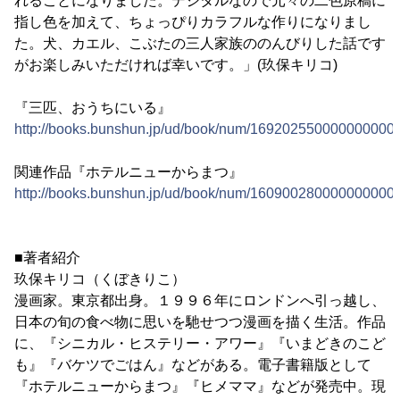
れることになりました。デジタルなので元々の二色原稿に
指し色を加えて、ちょっぴりカラフルな作りになりまし
た。犬、カエル、こぶたの三人家族ののんびりした話です
がお楽しみいただければ幸いです。」(玖保キリコ)
『三匹、おうちにいる』
http://books.bunshun.jp/ud/book/num/169202550000000000
関連作品『ホテルニューからまつ』
http://books.bunshun.jp/ud/book/num/16090028000000000
■著者紹介
玖保キリコ（くぼきりこ）
漫画家。東京都出身。１９９６年にロンドンへ引っ越し、
日本の旬の食べ物に思いを馳せつつ漫画を描く生活。作品
に、『シニカル・ヒステリー・アワー』『いまどきのこど
も』『バケツでごはん』などがある。電子書籍版として
『ホテルニューからまつ』『ヒメママ』などが発売中。現