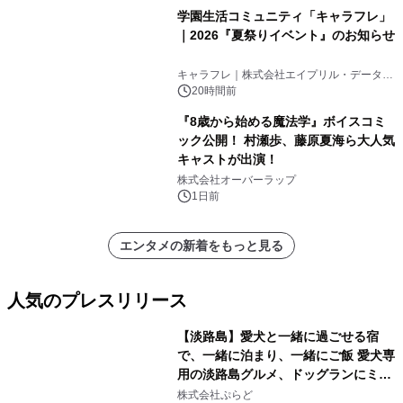
学園生活コミュニティ「キャラフレ」
｜2026『夏祭りイベント』のお知らせ
キャラフレ｜株式会社エイプリル・データ・
デザインズ
20時間前
『8歳から始める魔法学』ボイスコミ
ック公開！ 村瀬歩、藤原夏海ら大人気
キャストが出演！
株式会社オーバーラップ
1日前
エンタメの新着をもっと見る
人気のプレスリリース
【淡路島】愛犬と一緒に過ごせる宿
で、一緒に泊まり、一緒にご飯 愛犬専
用の淡路島グルメ、ドッグランにミニ
1
プール グランピングとトレーラーハウ
株式会社ぷらど