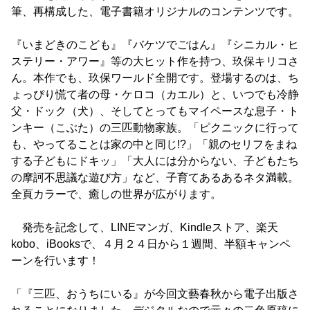
筆、再構成した、電子書籍オリジナルのコンテンツです。
『いまどきのこども』『バケツでごはん』『シニカル・ヒ
ステリー・アワー』等の大ヒット作を持つ、玖保キリコさ
ん。本作でも、玖保ワールド全開です。登場するのは、ち
ょっぴり慌て者の母・ケロコ（カエル）と、いつでも冷静
父・ドック（犬）、そしてとってもマイペースな息子・ト
ンキー（こぶた）の三匹動物家族。「ピクニックに行って
も、やってることは家の中と同じ!?」「親のセリフをまね
する子どもにドキッ」「大人には分からない、子どもたち
の摩訶不思議な遊び方」など、子育てあるあるネタ満載。
全頁カラーで、癒しの世界が広がります。
発売を記念して、LINEマンガ、Kindleストア、楽天
kobo、iBooksで、４月２４日から１週間、半額キャンペ
ーンを行います！
「『三匹、おうちにいる』が今回文藝春秋から電子出版さ