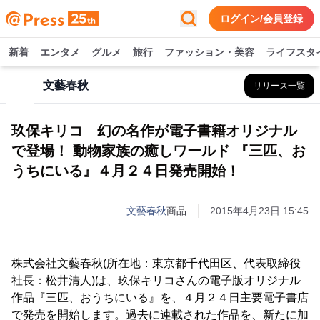
ログイン/会員登録
新着
エンタメ
グルメ
旅行
ファッション・美容
ライフスタ
文藝春秋
リリース一覧
玖保キリコ 幻の名作が電子書籍オリジナル
で登場！ 動物家族の癒しワールド 『三匹、お
うちにいる』４月２４日発売開始！
文藝春秋
商品
2015年4月23日 15:45
株式会社文藝春秋(所在地：東京都千代田区、代表取締役
社長：松井清人)は、玖保キリコさんの電子版オリジナル
作品『三匹、おうちにいる』を、４月２４日主要電子書店
で発売を開始します。過去に連載された作品を、新たに加