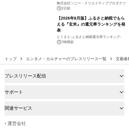
5
ラボレーション サウナイキタイコラ
株式会社ソニー・クリエイティブプロダクツ
ボグッズも発売決定！
2日前
【2026年8月版】ふるさと納税でもら
える『玄米』の還元率ランキングを発
表
6
とくさと-ふるさと納税還元率ランキング-
7時間前
トップ
エンタメ・カルチャーのプレスリリース一覧
文藝春
プレスリリース配信
サポート
関連サービス
•
運営会社