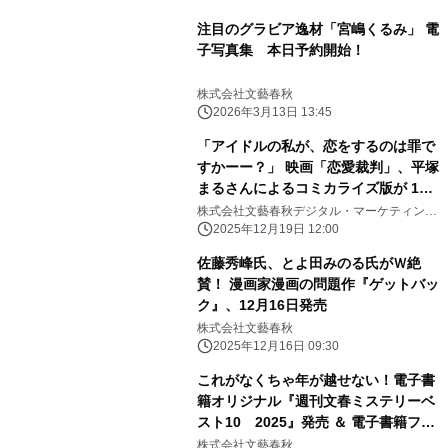
注目のグラビア逸材「宮嶋くるみ」 電
子写真集 本日予約開始！
株式会社文藝春秋
2026年3月13日 13:45
「アイドルの私が、恋をするのは罪で
すかーー？」 映画「恋愛裁判」、平塚
まるさんによるコミカライズ版が 12
月19日（金）より「ピッコマ」にて先
株式会社文藝春秋デジタル・マーケティング
部
行配信開始！
2025年12月19日 12:00
佐藤秀峰氏、とよ田みのる氏がＷ絶
賛！ 漫画家漫画の問題作『ゲットバッ
ク』、12月16日発売
株式会社文藝春秋
2025年12月16日 09:30
これがなくちゃ年が越せない！電子書
籍オリジナル『週刊文春ミステリーベ
スト10 2025』発売 ＆ 電子書籍フェ
ア「文藝春秋ミステリー大祭2025」開
株式会社文藝春秋