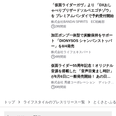
「仮面ライダーガヴ」より 「DXおし
ゃべりブリザードソルベエゴチゾウ」
を プレミアムバンダイで予約受付開始
4
株式会社BANDAI SPIRITS EC戦略部
2時間前
加圧ポンプ一体型で炭酸保持をサポー
ト 「DIONYSOS シャンパンストッパ
ー」を8/4発売
5
株式会社ライフエキスパート
4時間前
仮面ライダー55周年記念！オリジナル
音源を搭載した 「音声目覚まし時計」
が8月6日に一般発売開始！ あの日の
6
大興奮が今甦る
株式会社 秀建コーポレーション ディレクト
アートギャラリー
6時間前
トップ
ライフスタイルのプレスリリース一覧
とくさと-ふ