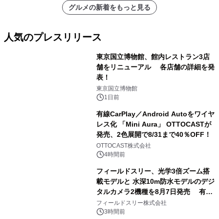
グルメの新着をもっと見る
人気のプレスリリース
東京国立博物館、館内レストラン3店
舗をリニューアル 各店舗の詳細を発
表！
1
東京国立博物館
1日前
有線CarPlay／Android Autoをワイヤ
レス化 「Mini Aura」 OTTOCASTが
発売、2色展開で8/31まで40％OFF！
2
OTTOCAST株式会社
4時間前
フィールドスリー、光学3倍ズーム搭
載モデルと 水深10m防水モデルのデジ
タルカメラ2機種を8月7日発売 有効
3
約1300万画素、用途別に選べるコンデ
フィールドスリー株式会社
ジ新登場
3時間前