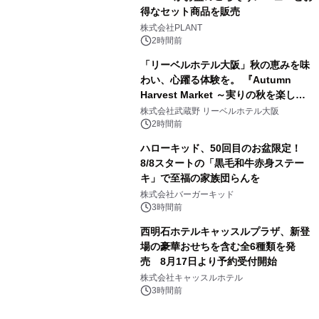
得なセット商品を販売
株式会社PLANT
2時間前
「リーベルホテル大阪」秋の恵みを味
わい、心躍る体験を。 『Autumn
Harvest Market ～実りの秋を楽しむ
ディナー&スイーツビュッフェ～』を9
株式会社武蔵野 リーベルホテル大阪
月18日より開催！
2時間前
ハローキッド、50回目のお盆限定！
8/8スタートの「黒毛和牛赤身ステー
キ」で至福の家族団らんを
株式会社バーガーキッド
3時間前
西明石ホテルキャッスルプラザ、新登
場の豪華おせちを含む全6種類を発
売 8月17日より予約受付開始
株式会社キャッスルホテル
3時間前