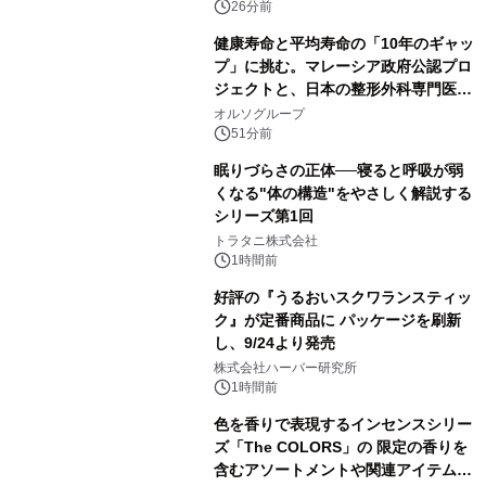
か？ 法的拘束力をもつGX-ETSの実
26分前
務ポイント解説セミナーの アーカイブ
健康寿命と平均寿命の「10年のギャッ
動画を公開中
プ」に挑む。マレーシア政府公認プロ
ジェクトと、日本の整形外科専門医が
サステナブルな「エシカル・ツバメの
オルソグループ
巣」の共同臨床検証を開始
51分前
眠りづらさの正体──寝ると呼吸が弱
くなる"体の構造"をやさしく解説する
シリーズ第1回
トラタニ株式会社
1時間前
好評の『うるおいスクワランスティッ
ク』が定番商品に パッケージを刷新
し、9/24より発売
株式会社ハーバー研究所
1時間前
色を香りで表現するインセンスシリー
ズ「The COLORS」の 限定の香りを
含むアソートメントや関連アイテムを