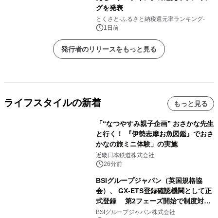
グを発表
とくさと-ふるさと納税還元率ランキング-
1日前
発行者のリリースをもっと見る
ライフスタイルの新着
もっと見る
「“なつやすみ親子企画” おさかな先生
と行く！ 『伊勢志摩お魚図鑑』でおさ
かなの旅ミニ体験」の実施
近畿日本鉄道株式会社
26分前
BSIグループジャパン（英国規格協
会）、 GX-ETS登録確認機関として正
式登録 第2フェーズ開始で制度対応
が義務化、 企業の対応はどう変わるの
BSIグループジャパン株式会社