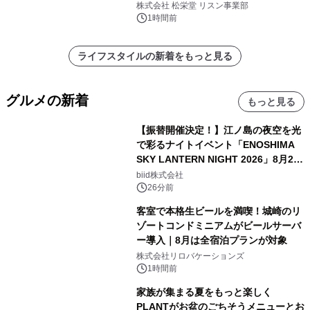
8月6日発売
株式会社 松栄堂 リスン事業部
1時間前
ライフスタイルの新着をもっと見る
グルメの新着
もっと見る
【振替開催決定！】江ノ島の夜空を光
で彩るナイトイベント「ENOSHIMA
SKY LANTERN NIGHT 2026」8月22
日(土)振替開催＆受付スタート！
biid株式会社
26分前
客室で本格生ビールを満喫！城崎のリ
ゾートコンドミニアムがビールサーバ
ー導入｜8月は全宿泊プランが対象
株式会社リロバケーションズ
1時間前
家族が集まる夏をもっと楽しく
PLANTがお盆のごちそうメニューとお