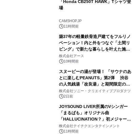
「Honda CB250T HAWK」Tシャツ登
場
1
CAMSHOP.JP
11時間前
築37年の軽量鉄骨造戸建てをフルリノ
ベーション！内と外をつなぐ「土間リ
ビング」で新たな暮らしを叶えた施工
2
事例を株式会社アースが公開
株式会社アース
10時間前
スヌーピーの湯が登場！ 「サウナのあ
とに楽しむPEANUTS」第2弾 渋谷
の人気銭湯「改良湯」と期間限定のコ
3
ラボレーション サウナイキタイコラ
株式会社ソニー・クリエイティブプロダクツ
ボグッズも発売決定！
2日前
JOYSOUND LIVER所属のVシンガー
「まるぱも」オリジナル曲
「HALLUCINATION？」初メジャー配
4
信リリース決定！
株式会社テイチクエンタテインメント
11時間前