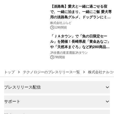
【淡路島】愛犬と一緒に過ごせる宿
で、一緒に泊まり、一緒にご飯 愛犬専
用の淡路島グルメ、ドッグランにミニ
5
プール グランピングとトレーラーハウ
株式会社ぷらど
スの2施設で
12時間前
「ＪＡタウン」で「魚の日限定セー
ル」を開催！長崎県産「黄金あなご」
や「天然本まぐろ」など約280商品を
6
販売！～毎月１０日の定例企画～
JA全農の産直通販JAタウン
7時間前
トップ
テクノロジーのプレスリリース一覧
株式会社ナルコ
プレスリリース配信
サポート