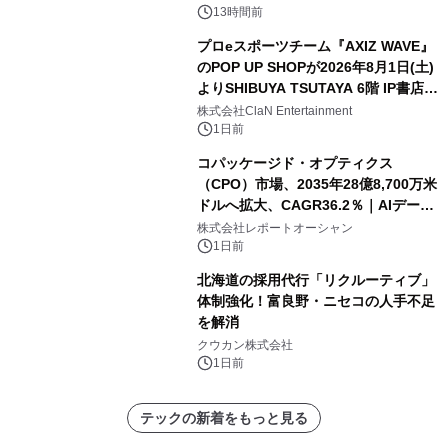
13時間前
プロeスポーツチーム『AXIZ WAVE』
のPOP UP SHOPが2026年8月1日(土)
よりSHIBUYA TSUTAYA 6階 IP書店で
開催決定！！
株式会社ClaN Entertainment
1日前
コパッケージド・オプティクス
（CPO）市場、2035年28億8,700万米
ドルへ拡大、CAGR36.2％｜AIデータ
センター・高速光通信需要が成長を加
株式会社レポートオーシャン
速
1日前
北海道の採用代行「リクルーティブ」
体制強化！富良野・ニセコの人手不足
を解消
クウカン株式会社
1日前
テックの新着をもっと見る