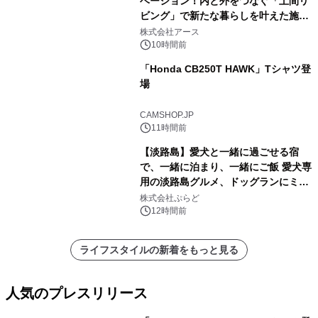
ベーション！内と外をつなぐ「土間リ
ビング」で新たな暮らしを叶えた施工
事例を株式会社アースが公開
株式会社アース
10時間前
「Honda CB250T HAWK」Tシャツ登
場
CAMSHOP.JP
11時間前
【淡路島】愛犬と一緒に過ごせる宿
で、一緒に泊まり、一緒にご飯 愛犬専
用の淡路島グルメ、ドッグランにミニ
プール グランピングとトレーラーハウ
株式会社ぷらど
スの2施設で
12時間前
ライフスタイルの新着をもっと見る
人気のプレスリリース