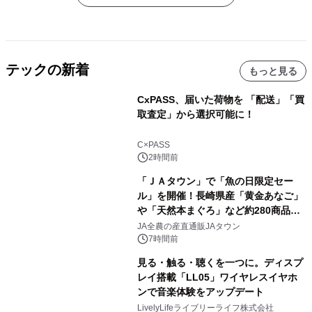
テックの新着
もっと見る
CxPASS、届いた荷物を 「配送」「買
取査定」から選択可能に！
C×PASS
2時間前
「ＪＡタウン」で「魚の日限定セー
ル」を開催！長崎県産「黄金あなご」
や「天然本まぐろ」など約280商品を
販売！～毎月１０日の定例企画～
JA全農の産直通販JAタウン
7時間前
見る・触る・聴くを一つに。ディスプ
レイ搭載「LL05」ワイヤレスイヤホ
ンで音楽体験をアップデート
LivelyLifeライブリーライフ株式会社