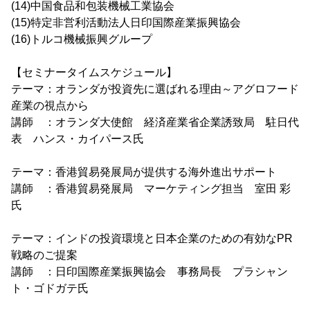
(14)中国食品和包装機械工業協会
(15)特定非営利活動法人日印国際産業振興協会
(16)トルコ機械振興グループ
【セミナータイムスケジュール】
テーマ：オランダが投資先に選ばれる理由～アグロフード
産業の視点から
講師 ：オランダ大使館 経済産業省企業誘致局 駐日代
表 ハンス・カイパース氏
テーマ：香港貿易発展局が提供する海外進出サポート
講師 ：香港貿易発展局 マーケティング担当 室田 彩
氏
テーマ：インドの投資環境と日本企業のための有効なPR
戦略のご提案
講師 ：日印国際産業振興協会 事務局長 プラシャン
ト・ゴドガテ氏