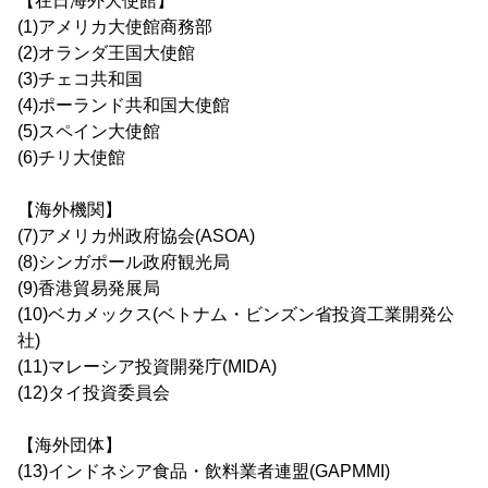
【在日海外大使館】
(1)アメリカ大使館商務部
(2)オランダ王国大使館
(3)チェコ共和国
(4)ポーランド共和国大使館
(5)スペイン大使館
(6)チリ大使館
【海外機関】
(7)アメリカ州政府協会(ASOA)
(8)シンガポール政府観光局
(9)香港貿易発展局
(10)ベカメックス(ベトナム・ビンズン省投資工業開発公
社)
(11)マレーシア投資開発庁(MIDA)
(12)タイ投資委員会
【海外団体】
(13)インドネシア食品・飲料業者連盟(GAPMMI)