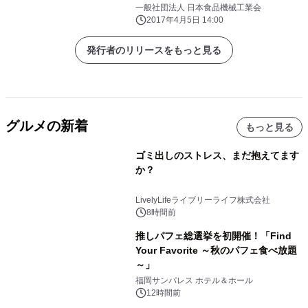
最大の出展社(775社)が集結！ 6月13
一般社団法人 日本食品機械工業会
日(火)～16日(金)東京ビッグサイトで
2017年4月5日 14:00
開催！
発行者のリリースをもっと見る
グルメの新着
もっと見る
ゴミ出しのストレス、まだ抱えてます
か？
LivelyLifeライブリーライフ株式会社
8時間前
推しパフェ総選挙を初開催！「Find
Your Favorite ～秋のパフェ食べ放題
～」
福岡サンパレス ホテル＆ホール
12時間前