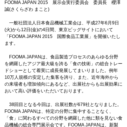
FOOMA JAPAN 2015 展示会実行委員会 委員長 櫻澤
誠(さくらざわ まこと)
一般社団法人日本食品機械工業会は、平成27年6月9日
(火)から12日(金)の4日間、東京ビッグサイトにおいて
「FOOMA JAPAN 2015 国際食品工業展」を開催いたし
ます。
FOOMA JAPANは、食品製造プロセスのあらゆる分野
を網羅したアジア最大級を誇る「食の技術」の総合トレー
ドショーとして着実に成長発展してまいりました。例年
10万人規模の安定した集客を誇り、また、近年海外から
の来場者も増加傾向にあるなど、出展社からも出展効果に
おいて高い評価をいただいております。
38回目となる今回は、出展社数が679社となりました。
FOOMA JAPANは、特定の分野に集中することなく、
「食」に関わるすべての分野を網羅した他に類を見ない食
品機械の総合専門展示会です。FOOMA JAPANは、新製