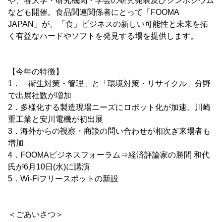
や、各大学・研究機関・学会の研究発表及びシンポジウム
なども開催。食品関連関係者にとって「FOOMA
JAPAN」が、「食」ビジネスの新しい可能性と未来を拓
く有益なハードやソフトを発見する場を提供します。
【今年の特徴】
1．「衛生対策・管理」と「環境対策・リサイクル」分野
で出展社数が増加
2．多様化する製造現場ニーズにロボット化が加速。川崎
重工業と安川電機が初出展
3．海外からの視察・商談の問い合わせが相次ぎ来場者も
増加
4．FOOMAビジネスフォーラム⇒経済評論家の勝間 和代
氏が6月10日(水)に講演
5．Wi-Fiフリースポットの新設
＜ごあいさつ＞