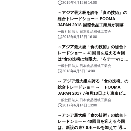
製品がラインナップ！ 7月9日(火)～12
2019年4月12日 14:00
日(金)西展示棟と 新設の南展示棟で
～アジア最大級を誇る「食の技術」の
FOOMA JAPAN開催！
総合トレードショー～ FOOMA
JAPAN 2018 国際食品工業展が開幕！
国内外から大勢の来場者が詰めかける
一般社団法人 日本食品機械工業会
2018年6月13日 16:00
～アジア最大級「食の技術」の総合ト
レードショー～ 41回目を迎える今回
は“食の技術は無限大。”をテーマに 史
上最多の出展社(791社)が集結！ 6月
一般社団法人 日本食品機械工業会
12日(火)～15日(金)東京ビッグサイト
2018年4月5日 14:00
で開催！
～ アジア最大級を誇る「食の技術」の
総合トレードショー ～ FOOMA
JAPAN 2017 が6月13日より東京ビッ
グサイトで開幕！
一般社団法人 日本食品機械工業会
2017年6月14日 13:00
～アジア最大級「食の技術」の総合ト
レードショー～ 40回目を迎える今回
は、新設の東7-8ホールを加えて 過去