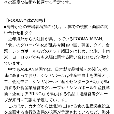
その高度な技術を披露する予定です。
【FOOMA全体の特徴】
■海外からの来場者増加の兆し。団体での視察・商談の問
い合わせ相次ぐ
近年海外からの注目が集まっているFOOMA JAPAN。
「食」のグローバル化が進み今回も中国、韓国、タイ、台
湾、シンガポールなどのアジア諸国をはじめ、北米、中南
米、ヨーロッパからも来場に関する問い合わせなどが増え
ています。
中でもASEAN諸国では、日本製食品機械への関心が急
速に高まっており、シンガポールは生産性向上を国策とし
て、会期中に「シンガポール生産性センター(SPC)」が動
員する外食産業経営者グループや「シンガポール生産性革
新・企画庁(SPRING)」が動員する食品工場経営者グルー
プが来日～商談を予定しています。
このほか、カナダからは北米における食の生産拠点設立
を企画する市行政当局の視察が予定されているなど、海外