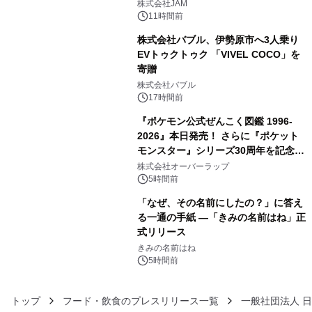
GR 4車種の FUNBOO(ミニカー)付き
株式会社JAM
メニューが展開されます
11時間前
株式会社バブル、伊勢原市へ3人乗り
EVトゥクトゥク 「VIVEL COCO」を
寄贈
4
株式会社バブル
17時間前
『ポケモン公式ぜんこく図鑑 1996-
2026』本日発売！ さらに『ポケット
モンスター』シリーズ30周年を記念し
5
た画集『ポケットモンスター ビジュア
株式会社オーバーラップ
ルアートブック』の発売決定！ 2026
5時間前
年12月18日（金）、3冊同時発売！
「なぜ、その名前にしたの？」に答え
る一通の手紙 ―「きみの名前はね」正
式リリース
6
きみの名前はね
5時間前
トップ
フード・飲食のプレスリリース一覧
一般社団法人 