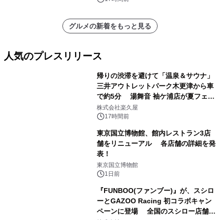
グルメの新着をもっと見る
人気のプレスリリース
帰りの渋滞を避けて「温泉＆サウナ」
三井アウトレットパーク木更津から車
で約5分 湯舞音 袖ケ浦店が夏フェア
1
メニューを提供
株式会社楽久屋
17時間前
東京国立博物館、館内レストラン3店
舗をリニューアル 各店舗の詳細を発
表！
2
東京国立博物館
1日前
『FUNBOO(ファンブー)』が、スシロ
ーとGAZOO Racing 初コラボキャン
ペーンに登場 全国のスシロー店舗で
3