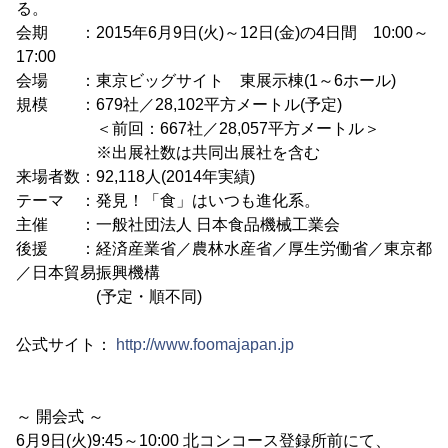
る。
会期 ：2015年6月9日(火)～12日(金)の4日間 10:00～
17:00
会場 ：東京ビッグサイト 東展示棟(1～6ホール)
規模 ：679社／28,102平方メートル(予定)
＜前回：667社／28,057平方メートル＞
※出展社数は共同出展社を含む
来場者数：92,118人(2014年実績)
テーマ ：発見！「食」はいつも進化系。
主催 ：一般社団法人 日本食品機械工業会
後援 ：経済産業省／農林水産省／厚生労働省／東京都
／日本貿易振興機構
(予定・順不同)
公式サイト：
http://www.foomajapan.jp
～ 開会式 ～
6月9日(火)9:45～10:00 北コンコース登録所前にて、