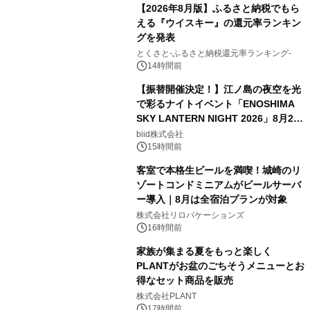
【2026年8月版】ふるさと納税でもら
える『ウイスキー』の還元率ランキン
グを発表
とくさと-ふるさと納税還元率ランキング-
14時間前
【振替開催決定！】江ノ島の夜空を光
で彩るナイトイベント「ENOSHIMA
SKY LANTERN NIGHT 2026」8月22
日(土)振替開催＆受付スタート！
biid株式会社
15時間前
客室で本格生ビールを満喫！城崎のリ
ゾートコンドミニアムがビールサーバ
ー導入｜8月は全宿泊プランが対象
株式会社リロバケーションズ
16時間前
家族が集まる夏をもっと楽しく
PLANTがお盆のごちそうメニューとお
得なセット商品を販売
株式会社PLANT
17時間前