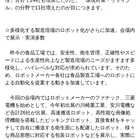
理」分野で24社も増加したのと、「環境対策・リサイク
ル」の分野で11社増えたのが目につきます。
☆多様化する製造現場のロボット化がさらに加速。会場内
で展示・実演多数
昨今の食品工場では、安全性、衛生管理、正確性やスピ
ードによる生産性向上など製造現場のニーズがますます多
様化し、ハイレベルな対応が求められています。そのた
め、ロボットメーカー各社は食品製造工場へのロボットに
よる自動化を提案する動きを加速しています。
今回の会場内ではロボットメーカーのファナック、三菱
電機を始めとして、今年初出展の川崎重工業、安川電機な
ど合計26社が出展。高速搬送ロボット、高性能な画像処
理機能を搭載したピッキングロボット、直接食材をキャッ
チして自在に搬送する衛生面にも配慮したロボット、様々
な商品形態に対応する包装ロボットなどを展示し、実際に