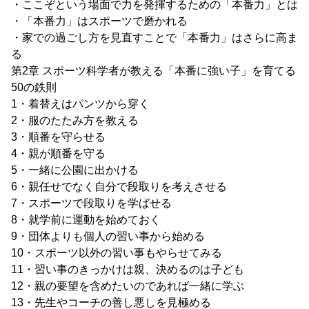
・ここぞという場面で力を発揮するための「本番力」とは
・「本番力」はスポーツで磨かれる
・家での過ごし方を見直すことで「本番力」はさらに高ま
る
第2章 スポーツ科学者が教える「本番に強い子」を育てる
50の鉄則
1・着替えはパンツから穿く
2・服のたたみ方を教える
3・順番を守らせる
4・親が順番を守る
5・一緒に公園に出かける
6・親任せでなく自分で段取りを考えさせる
7・スポーツで段取りを学ばせる
8・就学前に運動を始めておく
9・団体よりも個人の習い事から始める
10・スポーツ以外の習い事もやらせてみる
11・習い事のきっかけは親、決めるのは子ども
12・親の要望を含めたいのであれば一緒に学ぶ
13・先生やコーチの善し悪しを見極める