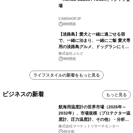
場
CAMSHOP.JP
8時間前
【淡路島】愛犬と一緒に過ごせる宿
で、一緒に泊まり、一緒にご飯 愛犬専
用の淡路島グルメ、ドッグランにミニ
プール グランピングとトレーラーハウ
株式会社ぷらど
スの2施設で
9時間前
ライフスタイルの新着をもっと見る
ビジネスの新着
もっと見る
航海用温度計の世界市場（2026年～
2032年）、市場規模（プロテクター温
度計、圧力温度計、その他）・分析レ
ポートを発表
株式会社マーケットリサーチセンター
46分前