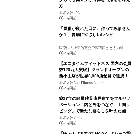
方
株式会社LPN
1時間前
「胃腸が疲れた日に、作ってみません
か？」胃腸にやさしいレシピ
医療法人社団信亮会戸塚西口さとう内科
2時間前
【エニタイムフィットネス 国内の会員
数120万人突破】グランドオープンの
西小山店が世界6,000店舗目で達成！
株式会社Fast Fitness Japan
2時間前
築37年の軽量鉄骨造戸建てをフルリノ
ベーション！内と外をつなぐ「土間リ
ビング」で新たな暮らしを叶えた施工
事例を株式会社アースが公開
株式会社アース
7時間前
「Honda CB250T HAWK」Tシャツ登