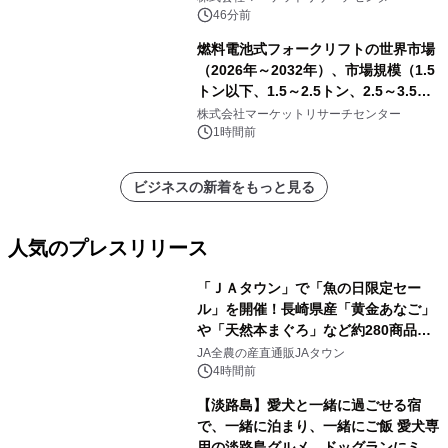
46分前
燃料電池式フォークリフトの世界市場
（2026年～2032年）、市場規模（1.5
トン以下、1.5～2.5トン、2.5～3.5ト
ン、3.5～5.0トン、その他）・分析レ
株式会社マーケットリサーチセンター
ポートを発表
1時間前
ビジネスの新着をもっと見る
人気のプレスリリース
「ＪＡタウン」で「魚の日限定セー
ル」を開催！長崎県産「黄金あなご」
や「天然本まぐろ」など約280商品を
1
販売！～毎月１０日の定例企画～
JA全農の産直通販JAタウン
4時間前
【淡路島】愛犬と一緒に過ごせる宿
で、一緒に泊まり、一緒にご飯 愛犬専
用の淡路島グルメ、ドッグランにミニ