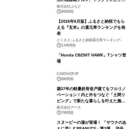
2
プール グランピングとトレーラーハウ
株式会社ぷらど
スの2施設で
9時間前
【2026年8月版】ふるさと納税でもら
える『玄米』の還元率ランキングを発
表
3
とくさと-ふるさと納税還元率ランキング-
11時間前
「Honda CB250T HAWK」Tシャツ登
場
4
CAMSHOP.JP
8時間前
築37年の軽量鉄骨造戸建てをフルリノ
ベーション！内と外をつなぐ「土間リ
ビング」で新たな暮らしを叶えた施工
5
事例を株式会社アースが公開
株式会社アース
7時間前
スヌーピーの湯が登場！ 「サウナのあ
とに楽しむPEANUTS」第2弾 渋谷