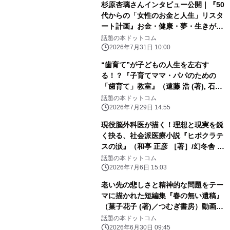
杉原杏璃さんインタビュー公開｜『50
代からの「女性のお金と人生」リスタ
ート計画』お金・健康・夢・生きがい
を語る
話題の本ドットコム
2026年7月31日 10:00
“歯育て”が子どもの人生を左右す
る！？『子育てママ・パパのための
「歯育て」教室』（遠藤 浩 (著), 石崎
勉 (著)/幻冬舎）動画公開！
話題の本ドットコム
2026年7月29日 14:55
現役脳外科医が描く！理想と現実を鋭
く抉る、社会派医療小説『ヒポクラテ
スの涙』（和亭 正彦 ［著］/幻冬舎 ）
動画公開！
話題の本ドットコム
2026年7月6日 15:03
老い先の悲しさと精神的な問題をテー
マに描かれた短編集『春の無い遺稿』
（菓子花子 (著)／つむぎ書房）動画公
開！
話題の本ドットコム
2026年6月30日 09:45