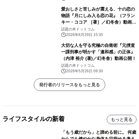
愛おしさと苦しみが震える、十の恋の
物語『月にしみ入る恋の花』（フラン
キー・ココア ［著］／幻冬舎）動画公
開！
話題の本ドットコム
2026年6月29日 15:35
大切な人を守る究極の自衛術『元捜査
一課刑事が明かす「違和感」の正体』
（内津 裕介 (著)／幻冬舎）動画公開！
話題の本ドットコム
2026年5月26日 09:30
発行者のリリースをもっと見る
ライフスタイルの新着
もっと見る
「もう歳だから」と諦める前に。 何歳
からでも健やかな身体を目指せる考え