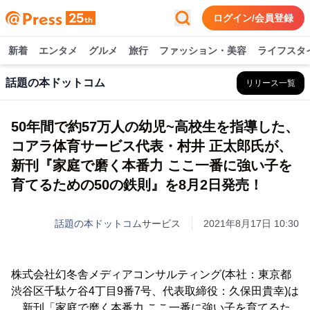
ログイン/会員登録
新着
エンタメ
グルメ
旅行
ファッション・美容
ライフスタ
話題の本ドットコム
リリース一覧
50年間で約57万人の幼児~高校生を指導した、
コアラ体育サービス代表・村井 正太郎氏が、
新刊『家庭で磨く本番力 ここ一番に強い子を
育てるための50の鉄則』を8月2日発売！
話題の本ドットコム
サービス
2021年8月17日 10:30
株式会社幻冬舎メディアコンサルティング(本社：東京都
渋谷区千駄ケ谷4丁目9番7号、代表取締役：久保田貴幸)は
、新刊「家庭で磨く本番力 ここ一番に強い子を育てるた