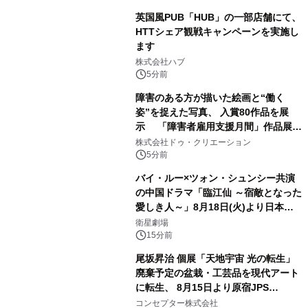
英国風PUB「HUB」の一部店舗にて、
HTTシェア観戦キャンペーンを実施し
ます
株式会社ハブ
5分前
障害のある方が描いた絵画と“働く
姿”を捉えた写真、 入賞80作品を展
示 「障害者雇用支援月間」作品展示
会を 東京・愛知で開催
株式会社ドゥ・クリエーション
5分前
バイ・ルー×ツォン・シュンシー共演
の中国ドラマ「臨江仙 ～宿敵となった
愛しき人～」8月18日(火)より日本初
放送！YouTubeにて8月11日(火)より
衛星劇場
第1話期間限定公開！CS衛星劇場
15分前
尾坂昇治 個展「天地宇宙 光の転生」
廃棄予定の盆栽・工芸品を現代アート
に転生、 8月15日より原宿JPS
Galleryにて約30点を展示
コンセプター株式会社