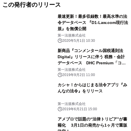
この発行者のリリース
最速更新！最多収録数！最高水準の法
令データベース 『D1-Law.com現行法
規』を無償公開
第一法規株式会社
2020年5月1日 10:30
新商品『コンメンタール国税通則法
Digital』リリースに伴う 税務・会計
データベース DHC Premium「コン
メンタールシリーズ」 完成記念発表会
第一法規株式会社
を2019年9月6日(金)に開催
2019年9月2日 11:00
カシャ！からはじまる法令アプリ『み
んなの法令』をリリース
第一法規株式会社
2019年6月21日 15:00
アメブロで話題の“法律トリビア”が書
籍化 3月1日の発売から1ヶ月で重版