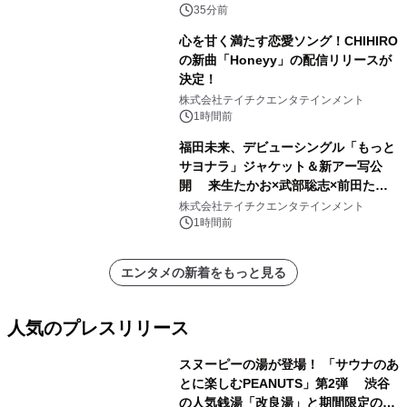
35分前
心を甘く満たす恋愛ソング！CHIHIRO
の新曲「Honeyy」の配信リリースが
決定！
株式会社テイチクエンタテインメント
1時間前
福田未来、デビューシングル「もっと
サヨナラ」ジャケット＆新アー写公
開 来生たかお×武部聡志×前田たか
ひろの豪華タッグ
株式会社テイチクエンタテインメント
1時間前
エンタメの新着をもっと見る
人気のプレスリリース
スヌーピーの湯が登場！ 「サウナのあ
とに楽しむPEANUTS」第2弾 渋谷
の人気銭湯「改良湯」と期間限定のコ