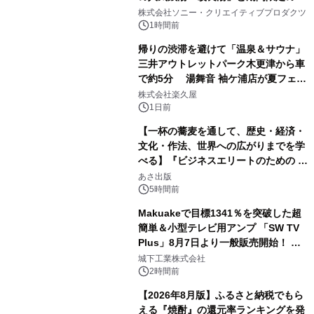
1
ラボレーション サウナイキタイコラ
株式会社ソニー・クリエイティブプロダクツ
ボグッズも発売決定！
1時間前
帰りの渋滞を避けて「温泉＆サウナ」
三井アウトレットパーク木更津から車
で約5分 湯舞音 袖ケ浦店が夏フェア
2
メニューを提供
株式会社楽久屋
1日前
【一杯の蕎麦を通して、歴史・経済・
文化・作法、世界への広がりまでを学
べる】『ビジネスエリートのための 教
3
養としての蕎麦』2026年8月25日
あさ出版
（火）発売
5時間前
Makuakeで目標1341％を突破した超
簡単＆小型テレビ用アンプ 「SW TV
Plus」8月7日より一般販売開始！ ケ
4
ーブル1本つなぐだけ、テレビの音が
城下工業株式会社
ぐっと豊かに
2時間前
【2026年8月版】ふるさと納税でもら
える『焼酎』の還元率ランキングを発