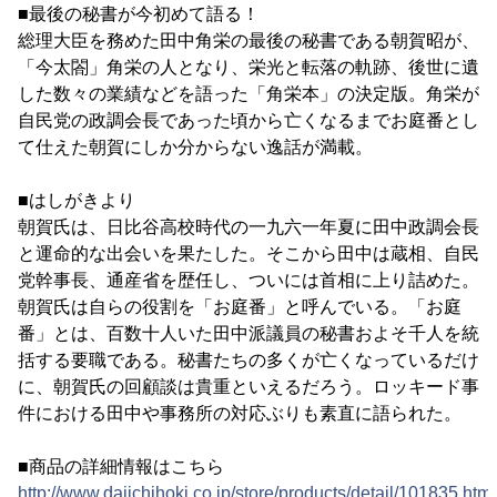
■最後の秘書が今初めて語る！
総理大臣を務めた田中角栄の最後の秘書である朝賀昭が、
「今太閤」角栄の人となり、栄光と転落の軌跡、後世に遺
した数々の業績などを語った「角栄本」の決定版。角栄が
自民党の政調会長であった頃から亡くなるまでお庭番とし
て仕えた朝賀にしか分からない逸話が満載。
■はしがきより
朝賀氏は、日比谷高校時代の一九六一年夏に田中政調会長
と運命的な出会いを果たした。そこから田中は蔵相、自民
党幹事長、通産省を歴任し、ついには首相に上り詰めた。
朝賀氏は自らの役割を「お庭番」と呼んでいる。「お庭
番」とは、百数十人いた田中派議員の秘書およそ千人を統
括する要職である。秘書たちの多くが亡くなっているだけ
に、朝賀氏の回顧談は貴重といえるだろう。ロッキード事
件における田中や事務所の対応ぶりも素直に語られた。
■商品の詳細情報はこちら
http://www.daiichihoki.co.jp/store/products/detail/101835.htm