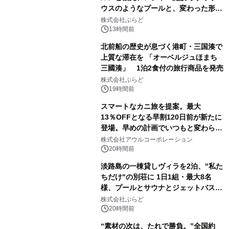
ウスのようなプールと、変わった形の
サウナも 「THE BOXY AWAJI」のお
株式会社ぷらど
得な素泊まり連泊プランで
13時間前
北前船の歴史が息づく港町・三国湊で
上質な滞在を 「オーベルジュほまち
三國湊」 1泊2食付の旅行商品を発売
株式会社ぷらど
19時間前
スマートなカニ旅を提案。最大
13％OFFとなる早割120日前が新たに
登場。早めの計画でいつもと変わらぬ
大人の冬旅を。ー夕日ヶ浦温泉「佳松
株式会社アウルコーポレーション
苑 別邸ふうか」ー
20時間前
淡路島の一棟貸しヴィラを2泊、"私た
ちだけ"の別荘に 1日1組・最大8名
様、プールとサウナとジェットバス付
きで Villa Mon Temps AWAJIの連泊
株式会社ぷらど
素泊りプラン
20時間前
“素材の次は、たれで勝負。”全国約