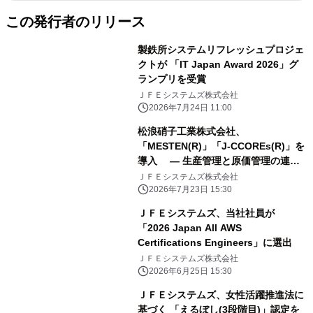
この発行者のリリース
製鉄所システムリフレッシュプロジェ
クトが 「IT Japan Award 2026」グ
ランプリを受賞
ＪＦＥシステムズ株式会社
2026年7月24日 11:00
松浪硝子工業株式会社、
「MESTEN(R)」「J-CCOREs(R)」を
導入 ― 生産管理と原価管理の連携
強化により、 現場業務の効率化と経営
ＪＦＥシステムズ株式会社
管理の迅速化を実現 ―
2026年7月23日 15:30
ＪＦＥシステムズ、当社社員が
「2026 Japan All AWS
Certifications Engineers」に選出
ＪＦＥシステムズ株式会社
2026年6月25日 15:30
ＪＦＥシステムズ、女性活躍推進法に
基づく 「えるぼし(3段階目)」認定を