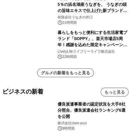
5％の浜名湖産うなぎを、 うなぎの頭
の旨味エキスで仕上げた新ブランド
「井口の誉」誕生
有限会社うなぎの井口
21時間前
暮らしをもっと便利にする生活家電ブ
ランド「SOPPY」、楽天市場店5周
年！感謝を込めた限定キャンペーンを
8月10日より開催
LivelyLifeライブリーライフ株式会社
22時間前
グルメの新着をもっと見る
ビジネスの新着
もっと見る
優良派遣事業者の認定状況を大手8社
分照合、優良派遣会社ランキング6選
を公開
株式会社cielo azul
9時間前