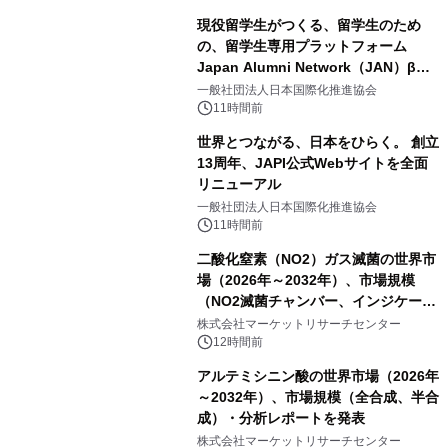
現役留学生がつくる、留学生のため
の、留学生専用プラットフォーム
Japan Alumni Network（JAN）β版
をリリース
一般社団法人日本国際化推進協会
11時間前
世界とつながる、日本をひらく。 創立
13周年、JAPI公式Webサイトを全面
リニューアル
一般社団法人日本国際化推進協会
11時間前
二酸化窒素（NO2）ガス滅菌の世界市
場（2026年～2032年）、市場規模
（NO2滅菌チャンバー、インジケータ
ーおよびモニタリングシステム、その
株式会社マーケットリサーチセンター
他）・分析レポートを発表
12時間前
アルテミシニン酸の世界市場（2026年
～2032年）、市場規模（全合成、半合
成）・分析レポートを発表
株式会社マーケットリサーチセンター