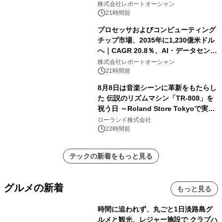
株式会社レポートオーシャン
21時間前
プロセッサおよびコンピューティング
チップ市場、2035年に1,230億米ドル
へ｜CAGR 20.8％、AI・データセンタ
ー需要が成長を牽引
株式会社レポートオーシャン
21時間前
8月8日は音楽シーンに革新をもたらし
た 伝説のリズムマシン「TR-808」を
祝う日 ～Roland Store Tokyoで実機
を展示しての 記念キャンペーンを開
ローランド株式会社
催 英国ラジオ「NTS」の 特別プログ
22時間前
ラムや、「TR-808」を愛する伝説的
アーティストを フィーチャーしたアニ
テックの新着をもっと見る
メーションを公開～
グルメの新着
もっと見る
時間に追われず、丸ごと1日淡路島グ
ルメと観光、レジャー施設で クラブハ