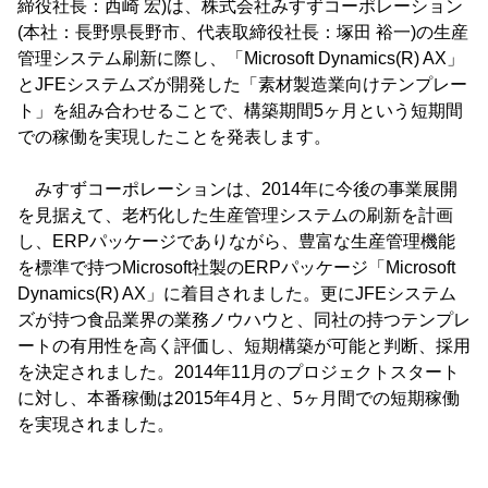
締役社長：西崎 宏)は、株式会社みすずコーポレーション
(本社：長野県長野市、代表取締役社長：塚田 裕一)の生産
管理システム刷新に際し、「Microsoft Dynamics(R) AX」
とJFEシステムズが開発した「素材製造業向けテンプレー
ト」を組み合わせることで、構築期間5ヶ月という短期間
での稼働を実現したことを発表します。
みすずコーポレーションは、2014年に今後の事業展開
を見据えて、老朽化した生産管理システムの刷新を計画
し、ERPパッケージでありながら、豊富な生産管理機能
を標準で持つMicrosoft社製のERPパッケージ「Microsoft
Dynamics(R) AX」に着目されました。更にJFEシステム
ズが持つ食品業界の業務ノウハウと、同社の持つテンプレ
ートの有用性を高く評価し、短期構築が可能と判断、採用
を決定されました。2014年11月のプロジェクトスタート
に対し、本番稼働は2015年4月と、5ヶ月間での短期稼働
を実現されました。