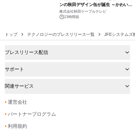
ンの秋田デザイン缶が誕生 ～かわいい
6
秋田犬の子犬と秋田の四季と名所を巡
株式会社秋田ケーブルテレビ
るパッケージ～ 9月1日(火)秋田県内で
23時間前
販売開始
トップ
テクノロジーのプレスリリース一覧
JFEシステムズ
プレスリリース配信
サポート
関連サービス
•
運営会社
•
パートナープログラム
•
利用規約