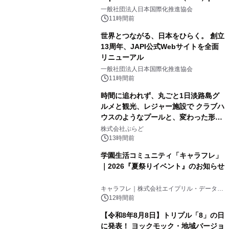
2
をリリース
一般社団法人日本国際化推進協会
11時間前
世界とつながる、日本をひらく。 創立
13周年、JAPI公式Webサイトを全面
リニューアル
3
一般社団法人日本国際化推進協会
11時間前
時間に追われず、丸ごと1日淡路島グ
ルメと観光、レジャー施設で クラブハ
ウスのようなプールと、変わった形の
4
サウナも 「THE BOXY AWAJI」のお
株式会社ぷらど
得な素泊まり連泊プランで
13時間前
学園生活コミュニティ「キャラフレ」
｜2026『夏祭りイベント』のお知らせ
5
キャラフレ｜株式会社エイプリル・データ・
デザインズ
12時間前
【令和8年8月8日】トリプル「8」の日
に発表！ ヨックモック・地域バージョ