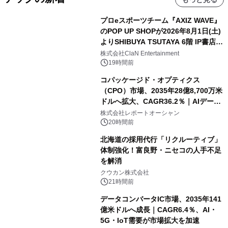
プロeスポーツチーム『AXIZ WAVE』
のPOP UP SHOPが2026年8月1日(土)
よりSHIBUYA TSUTAYA 6階 IP書店で
開催決定！！
株式会社ClaN Entertainment
19時間前
コパッケージド・オプティクス
（CPO）市場、2035年28億8,700万米
ドルへ拡大、CAGR36.2％｜AIデータ
センター・高速光通信需要が成長を加
株式会社レポートオーシャン
速
20時間前
北海道の採用代行「リクルーティブ」
体制強化！富良野・ニセコの人手不足
を解消
クウカン株式会社
21時間前
データコンバータIC市場、2035年141
億米ドルへ成長｜CAGR6.4％、AI・
5G・IoT需要が市場拡大を加速