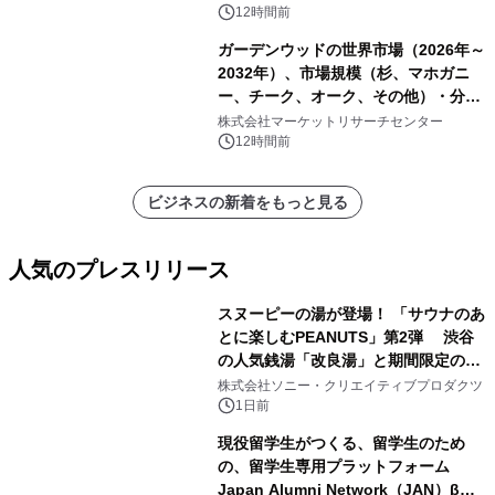
12時間前
ガーデンウッドの世界市場（2026年～
2032年）、市場規模（杉、マホガニ
ー、チーク、オーク、その他）・分析
レポートを発表
株式会社マーケットリサーチセンター
12時間前
ビジネスの新着をもっと見る
人気のプレスリリース
スヌーピーの湯が登場！ 「サウナのあ
とに楽しむPEANUTS」第2弾 渋谷
の人気銭湯「改良湯」と期間限定のコ
1
ラボレーション サウナイキタイコラ
株式会社ソニー・クリエイティブプロダクツ
ボグッズも発売決定！
1日前
現役留学生がつくる、留学生のため
の、留学生専用プラットフォーム
Japan Alumni Network（JAN）β版