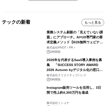
テックの新着
もっと見る
業務システム刷新の「見えていない課
題」にアプローチ。AI×UX専門家の要
求定義メソッド【8/26無料ウェビナ
ー】株式会社PIVOT
株式会社PIVOT＜PR＞
2時間前
2026年を代表するSaaS導入事例を募
集 「SUCCESS STORY AWARD
2026 Autumn byデジタル化の窓口」
開催
株式会社クリエイティブバンク
5時間前
Instagram販売ツールを活用し、3日
間で売上約4,300万円を達成
株式会社ミショナ