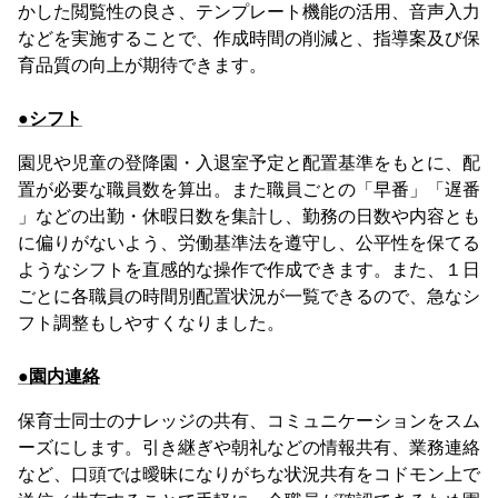
かした閲覧性の良さ、テンプレート機能の活用、音声入力
などを実施することで、作成時間の削減と、指導案及び保
育品質の向上が期待できます。
●シフト
園児や児童の登降園・入退室予定と配置基準をもとに、配
置が必要な職員数を算出。また職員ごとの「早番」「遅番
」などの出勤・休暇日数を集計し、勤務の日数や内容とも
に偏りがないよう、労働基準法を遵守し、公平性を保てる
ようなシフトを直感的な操作で作成できます。また、１日
ごとに各職員の時間別配置状況が一覧できるので、急なシ
フト調整もしやすくなりました。
●園内連絡
保育士同士のナレッジの共有、コミュニケーションをスム
ーズにします。引き継ぎや朝礼などの情報共有、業務連絡
など、口頭では曖昧になりがちな状況共有をコドモン上で