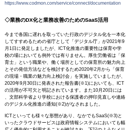
https://www.codmon.com/service/connect/documentation
◇業務のDX化と業務改善のためのSaaS活用
今まで各国に遅れを取っていた行政のデジタル化を一本化
してすすめるための省庁として「デジタル庁」が2021年9
月1日に発足しましたが、ICT化推進の重要性は保育や学
校の場においても例外では有りません。厚生労働省は「保
育士」という職業や、働く場所としての保育所の魅力向上
とその発信方法などを検討するため2020年2月から「保育
の現場・職業の魅力向上検討会」を実施していましたが、
2020年9月30日に発表された報告書(※1)においても、ICT
の活用が不可欠と明記されています。また10月20日には
、文部科学省より学校における保護者の押印見直しや連絡
のデジタル化推進の通知(※2)がなされました。
ICTといっても様々な形態があり、なかでもSaaS(※3)と
いったクラウドサービスは政府情報システムにおいても幅
広く優先的に利用することが検討され、下記のようなメリ