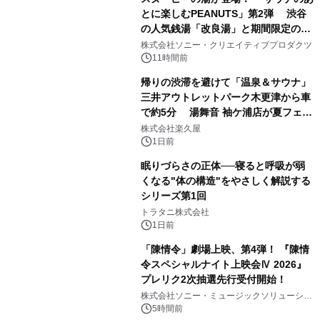
とに楽しむPEANUTS」第2弾 渋谷
の人気銭湯「改良湯」と期間限定のコ
1
ラボレーション サウナイキタイコラ
株式会社ソニー・クリエイティブプロダクツ
ボグッズも発売決定！
11時間前
帰りの渋滞を避けて「温泉＆サウナ」
三井アウトレットパーク木更津から車
で約5分 湯舞音 袖ケ浦店が夏フェア
2
メニューを提供
株式会社楽久屋
1日前
眠りづらさの正体──寝ると呼吸が弱
くなる"体の構造"をやさしく解説する
シリーズ第1回
3
トラタニ株式会社
1日前
「陳情令」劇場上映、第4弾！ 『陳情
令スペシャルナイト上映会Ⅳ 2026』
プレリク2次抽選先行受付開始！
4
株式会社ソニー・ミュージックソリューショ
ンズ
5時間前