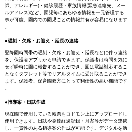
師、アレルギー)・健診履歴・家族情報(緊急連絡先、メー
ルアドレス)など、園児毎にあらゆる情報を一元管理する
事が可能、園内での園児ごとの情報共有が容易になります
。
●遅刻・欠席・お迎え・延長の連絡
登降園時間帯の遅刻・欠席・お迎え・延長などに伴う連絡
を、保護者アプリから申請できます。保護者は時間を気に
せず瞬時に園に報告することができ、園は電話対応するこ
となくタブレット等でリアルタイムに受け取ることができ
ます。保護者、保育園双方にとって利便性の高い機能です
。
●指導案・日誌作成
現在園で使用している帳票をコドモン上にアップロードし
使用できます。日誌や発達経過記録・月案等がデータ連携
し、一貫性のある指導案の作成が可能です。デジタルを活