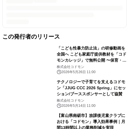
この発行者のリリース
「こども性暴力防止法」の研修動画を
全国へ こども家庭庁提供教材を「コド
モンカレッジ」で無料公開 〜保育・教
育・療育施設の従事者が研修を受けや
株式会社コドモン
すい環境を整備〜
2026年5月26日 11:00
テクノロジーで子育てを支えるコドモ
ン「JJUG CCC 2026 Spring」にセッ
ション/ブーススポンサーとして協賛
株式会社コドモン
2026年5月14日 11:00
【富山県南砺市】放課後児童クラブに
おける「コドモン」導入効果事例｜月
間13時間以上の業務削減を実現