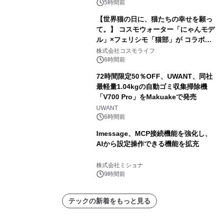
5時間前
【世界猫の日に、猫たちの幸せを願っ
て。】 コスモウォーター「にゃんモデ
ル」×フェリシモ「猫部」が コラボキ
ャンペーンを実施
株式会社コスモライフ
6時間前
72時間限定50％OFF、UWANT、同社
最軽量1.04kgの自動ゴミ収集掃除機
「V700 Pro」をMakuakeで発売
UWANT
6時間前
lmessage、MCP接続機能を強化し、
AIから設定操作できる機能を拡充
株式会社ミショナ
9時間前
テックの新着をもっと見る