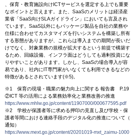
、保育・教育施設向けICTサービスを選定する上でも重要
なポイントと言えます。また、SaaSのメリットは経済産
業省「SaaS向けSLAガイドライン」においても言及され
ています。SaaS以外にもパッケージ製品を自社の業務や
仕様に合わせてカスタマイズを行いシステムを構築し所有
する形態がありますが、これらは導入までの期間が長いだ
けでなく、対象業務の規模が拡大するという前提で構築す
るため、回線設備、インフラ面はどうしても過剰投資にな
りやすいことがあります。しかし、SaaSの場合導入が容
易であり、社内にIT専門家がいなくても利用できるなどの
特徴があるとされています(※5)。
※1 保育の現場・職業の魅力向上に関する 報告書 P.19
②ICT 等の活用による業務効率化と業務改善の推進
https://www.mhlw.go.jp/content/11907000/000677595.pdf
※2 学校が保護者等に求める押印の見直し及び学校・保
護者等間における連絡手段のデジタル化の推進について（
通知）
https://www.mext.go.jp/content/20201019-mxt_zaimu-1000