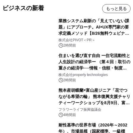
ビジネスの新着
もっと見る
業務システム刷新の「見えていない課
題」にアプローチ。AI×UX専門家の要
求定義メソッド【8/26無料ウェビナ
ー】株式会社PIVOT
株式会社PIVOT＜PR＞
2時間前
住まいを選び直す自由 ー住宅流動性と
人生設計の経済学ー （第４回：取引の
重さの経済学──情報・信頼・制度を
PropTechはどう組み替えるか）｜
株式会社property technologies
PropTech-Lab
2時間前
熊本産胡蝶蘭×富山産ジニア「花でつ
ながる希望の輪」 熊本復興支援チャリ
ティーワークショップを8月9日、富
山・射水で開催
フラワーライフ振興協議会
4時間前
耐性基準の世界市場（2026年～2032
年）、市場規模（国家標準、一級標