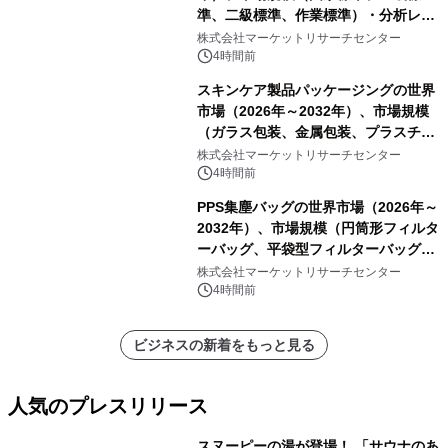
準、二級標準、作業標準）・分析レポ
ートを発表
株式会社マーケットリサーチセンター
4時間前
スキンケア製品パッケージングの世界
市場（2026年～2032年）、市場規模
（ガラス包装、金属包装、プラスチッ
ク包装、その他）・分析レポートを発
株式会社マーケットリサーチセンター
表
4時間前
PPS集塵バッグの世界市場（2026年～
2032年）、市場規模（円筒形フィルタ
ーバッグ、平袋型フィルターバッグ、
プリーツフィルターバッグ、その
株式会社マーケットリサーチセンター
他）・分析レポートを発表
4時間前
ビジネスの新着をもっと見る
人気のプレスリリース
スヌーピーの湯が登場！ 「サウナのあ