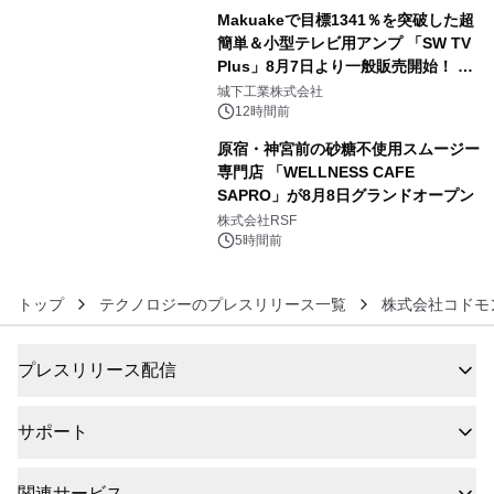
Makuakeで目標1341％を突破した超
簡単＆小型テレビ用アンプ 「SW TV
Plus」8月7日より一般販売開始！ ケ
5
ーブル1本つなぐだけ、テレビの音が
城下工業株式会社
ぐっと豊かに
12時間前
原宿・神宮前の砂糖不使用スムージー
専門店 「WELLNESS CAFE
SAPRO」が8月8日グランドオープン
6
株式会社RSF
5時間前
トップ
テクノロジーのプレスリリース一覧
株式会社コドモ
プレスリリース配信
サポート
関連サービス