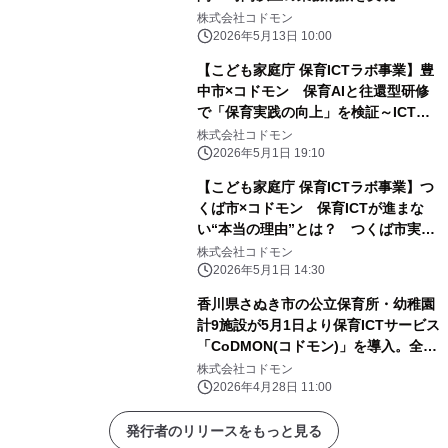
株式会社コドモン
2026年5月13日 10:00
【こども家庭庁 保育ICTラボ事業】豊
中市×コドモン 保育AIと往還型研修
で「保育実践の向上」を検証～ICT活
用を加速するモデル事業の成果を公開
株式会社コドモン
～
2026年5月1日 19:10
【こども家庭庁 保育ICTラボ事業】つ
くば市×コドモン 保育ICTが進まな
い“本当の理由”とは？ つくば市実証
で9割が意欲向上、突破口は「事例・
株式会社コドモン
交流・伴走支援」
2026年5月1日 14:30
香川県さぬき市の公立保育所・幼稚園
計9施設が5月1日より保育ICTサービス
「CoDMON(コドモン)」を導入。全国
726自治体、香川県内では計6自治体に
株式会社コドモン
普及
2026年4月28日 11:00
発行者のリリースをもっと見る