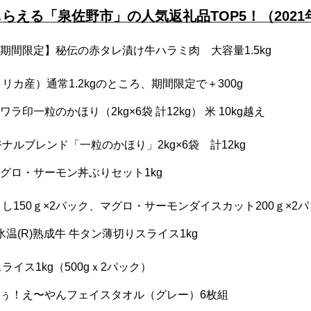
らえる「泉佐野市」の人気返礼品TOP5！（2021
【期間限定】秘伝の赤タレ漬け牛ハラミ肉 大容量1.5kg
カ産）通常1.2kgのところ、期間限定で＋300g
ラ印一粒のかほり（2kg×6袋 計12kg） 米 10kg越え
ルブレンド「一粒のかほり」2kg×6袋 計12kg
マグロ・サーモン丼ぶりセット1kg
し150ｇ×2パック、マグロ・サーモンダイスカット200ｇ×2
氷温(R)熟成牛 牛タン薄切りスライス1kg
イス1kg（500gｘ2パック）
 おぅ！え〜やんフェイスタオル（グレー）6枚組