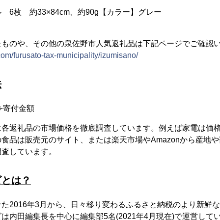
6枚 約33×84cm、約90g【カラー】グレー
たものや、その他の泉佐野市人気返礼品は下記ページでご確認
com/furusato-tax-municipality/izumisano/
法
÷寄付金額
各返礼品の市場価格を徹底調査しています。例えば家電は価格.
食品は販売元のサイト、または楽天市場やAmazonから産地
調査しています。
ビとは？
た2016年3月から、日々移り変わるふるさと納税のより新鮮
は内田編集長を中心に編集部5名(2021年4月現在)で運営して