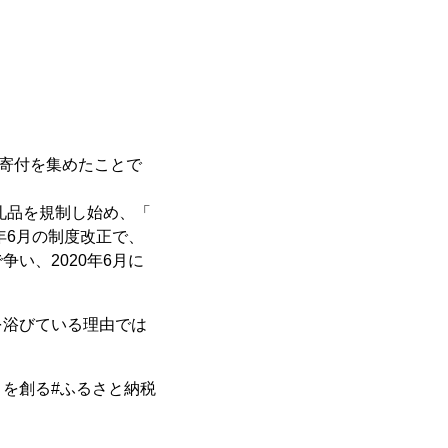
の寄付を集めたことで
礼品を規制し始め、「
年6月の制度改正で、
い、2020年6月に
を浴びている理由では
を創る#ふるさと納税