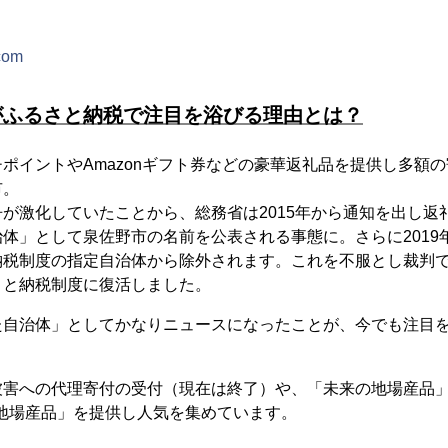
＞
.com
がふるさと納税で注目を浴びる理由とは？
ポイントやAmazonギフト券などの豪華返礼品を提供し多額
市。
が激化していたことから、総務省は2015年から通知を出し返
体」として泉佐野市の名前を公表される事態に。さらに2019
税制度の指定自治体から除外されます。これを不服とし裁判で争
さと納税制度に復活しました。
た自治体」としてかなりニュースになったことが、今でも注目
被害への代理寄付の受付（現在は終了）や、「未来の地場産品」
な地場産品」を提供し人気を集めています。