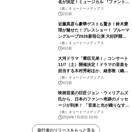
名が決定！ミュージカル 『ファント
ム』
（株）キョードーメディアス
2日前
近藤真彦ら豪華ゲストも驚き！鈴木愛
理が魅せた！プレスショー！ ブルーマ
ングループ2026新宿公演 大好評開催
中！！
（株）キョードーメディアス
4日前
大河ドラマ「豊臣兄弟！」コンサート
11/7（土）開催決定！ドラマの音楽を
担当する木村秀彬ほか、緒形敦（織田
信澄役）、松本怜生（石田三成役）が
（株）キョードーメディアス
ゲスト出演 8 月 5 日（水）10:00 よ
4日前
り最速先行受付開始
映画音楽の巨匠ジョン・ウィリアムズ
氏から、日本のファンへ奇跡のメッセ
ージが到来！ 「音楽と光が織りなす素
晴らしい夜に！」9 月 5 日開催の『埼
（株）キョードーメディアス
スタ花火』へ向け、直筆サイン入りレ
2026年7月30日 10:00
ターが公開
発行者のリリースをもっと見る