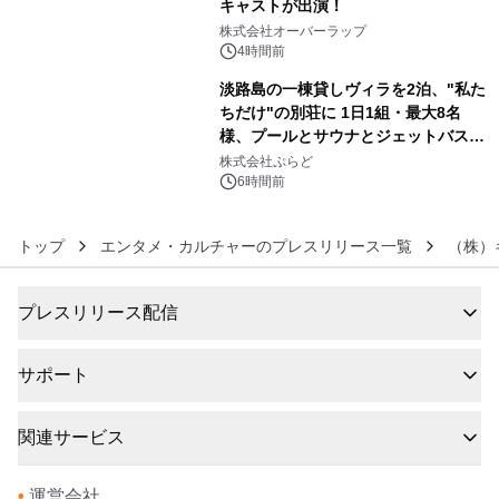
キャストが出演！
5
株式会社オーバーラップ
4時間前
淡路島の一棟貸しヴィラを2泊、"私た
ちだけ"の別荘に 1日1組・最大8名
様、プールとサウナとジェットバス付
6
きで Villa Mon Temps AWAJIの連泊
株式会社ぷらど
素泊りプラン
6時間前
トップ
エンタメ・カルチャーのプレスリリース一覧
（株）
プレスリリース配信
サポート
関連サービス
•
運営会社