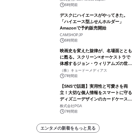
6時間前
デスクにハイエースがやってきた。
「ハイエース型ふせんホルダー」
Amazonで予約販売開始
CAMSHOP.JP
6時間前
映画史を変えた旋律が、名場面ととも
に甦る。スクリーン×オーケストラで
体感するジョン・ウィリアムズの世
界。ジョン・ウィリアムズ：シネマ・
（株）キョードーメディアス
スペクタキュラー・コンサート 開催決
7時間前
定！
【SNSで話題】実用性と可愛さを両
立！大切な個人情報をスマートに守る
ディズニーデザインのカードケースを
株式会社PGAが8月7日発売
株式会社PGA
7時間前
エンタメの新着をもっと見る