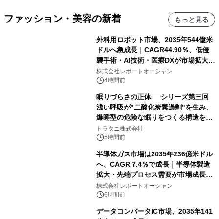
ファッション・美容の新着
もっと見る
外科用ロボット市場、2035年544億米
ドルへ急成長｜CAGR44.90％、低侵
襲手術・AI技術・医療DXが市場拡大を
牽引
株式会社レポートオーシャン
4時間前
眠りづらさの正体──シリーズ第三回
浅い呼吸が"二酸化炭素過剰"を生み、
爆睡型の危険な眠りをつくる構造を解
説
トラタニ株式会社
5時間前
半導体ガス市場は2035年236億米ドル
へ、CAGR 7.4％で成長｜半導体製造
拡大・先端プロセス需要が市場成長を
加速
株式会社レポートオーシャン
6時間前
データコンバータIC市場、2035年141