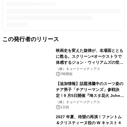
この発行者のリリース
映画史を変えた旋律が、名場面ととも
に甦る。スクリーン×オーケストラで
体感するジョン・ウィリアムズの世
界。ジョン・ウィリアムズ：シネマ・
（株）キョードーメディアス
スペクタキュラー・コンサート 開催決
7時間前
定！
【追加情報】話題沸騰中のスーツ姿の
チア男子「チアリーマンズ」参戦決
定！9 月5日開催『埼スタ花火 John
Williams Fireworks 2026』を大迫力
（株）キョードーメディアス
のパフォーマンスで熱く盛り上げる！
1日前
2027 年夏、待望の再演！ファントム
＆クリスティーヌ役の W キャスト 4