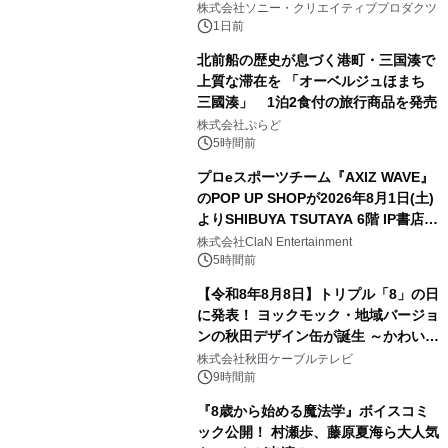
ラボレーション サウナイキタイコラ
株式会社ソニー・クリエイティブプロダクツ
ボグッズも発売決定！
1日前
北前船の歴史が息づく港町・三国湊で
上質な滞在を 「オーベルジュほまち
三國湊」 1泊2食付の旅行商品を発売
2
株式会社ぷらど
5時間前
プロeスポーツチーム『AXIZ WAVE』
のPOP UP SHOPが2026年8月1日(土)
よりSHIBUYA TSUTAYA 6階 IP書店で
3
開催決定！！
株式会社ClaN Entertainment
5時間前
【令和8年8月8日】トリプル「8」の日
に発表！ ヨックモック・地域バージョ
ンの秋田デザイン缶が誕生 ～かわいい
4
秋田犬の子犬と秋田の四季と名所を巡
株式会社秋田ケーブルテレビ
るパッケージ～ 9月1日(火)秋田県内で
9時間前
販売開始
『8歳から始める魔法学』ボイスコミ
ック公開！ 村瀬歩、藤原夏海ら大人気