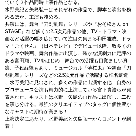
ていく２作品同時上演作品となる。
水野美紀と矢島弘一はそれぞれの作品で、脚本と演出を務
めるほか、主演も務める。
共演には、舞台『刀剣乱舞』シリーズや『おそ松さん on
STAGE』など多くの2.5次元作品の他、TV・ドラマ・映
画など活躍の幅を広げていて注目の集まる和田雅成、ドラ
マ『ごくせん』（日本テレビ）でデビュー以降、数多くの
ドラマや映画、舞台作品に出演し、確かな演劇力に定評の
ある富田翔、TVをはじめ、舞台での活躍も目覚ましい真
凛、子役経験もあり、ミュージカル『薄桜鬼』や舞台『刀
剣乱舞』シリーズなどの2.5次元作品で活躍する椎名鯛造
、水野美紀に見出され、多くの作品に出演する他、自身の
プロデュース公演も精力的に上演している宮下貴浩らが発
表された。キャストは水野、矢島の両作品に出演し、二役
を演じ分ける。最強のクリエイティブのタッグに個性豊か
なキャストに期待が高まる！
上演決定にあたり、水野美紀と矢島弘一からコメントが到
着！