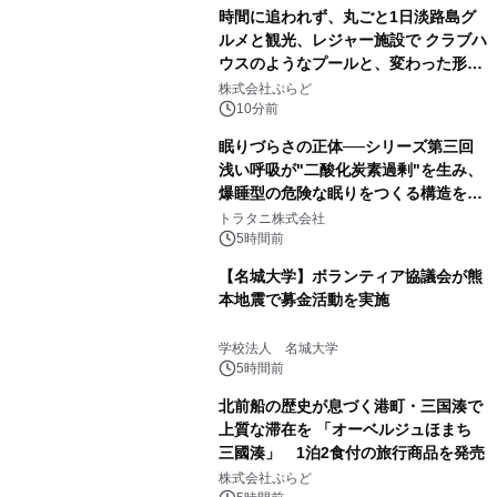
時間に追われず、丸ごと1日淡路島グ
ルメと観光、レジャー施設で クラブハ
ウスのようなプールと、変わった形の
サウナも 「THE BOXY AWAJI」のお
株式会社ぷらど
得な素泊まり連泊プランで
10分前
眠りづらさの正体──シリーズ第三回
浅い呼吸が"二酸化炭素過剰"を生み、
爆睡型の危険な眠りをつくる構造を解
説
トラタニ株式会社
5時間前
【名城大学】ボランティア協議会が熊
本地震で募金活動を実施
学校法人 名城大学
5時間前
北前船の歴史が息づく港町・三国湊で
上質な滞在を 「オーベルジュほまち
三國湊」 1泊2食付の旅行商品を発売
株式会社ぷらど