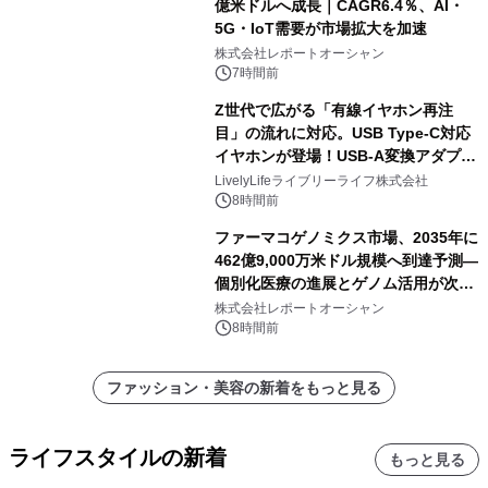
億米ドルへ成長｜CAGR6.4％、AI・
5G・IoT需要が市場拡大を加速
株式会社レポートオーシャン
7時間前
Z世代で広がる「有線イヤホン再注
目」の流れに対応。USB Type-C対応
イヤホンが登場！USB-A変換アダプタ
ー付きでスマホからパソコンまで幅広
LivelyLifeライブリーライフ株式会社
く活用可能
8時間前
ファーマコゲノミクス市場、2035年に
462億9,000万米ドル規模へ到達予測―
個別化医療の進展とゲノム活用が次世
代ヘルスケア投資を加速
株式会社レポートオーシャン
8時間前
ファッション・美容の新着をもっと見る
ライフスタイルの新着
もっと見る