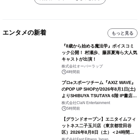
エンタメの新着
もっと見る
『8歳から始める魔法学』ボイスコミ
ック公開！ 村瀬歩、藤原夏海ら大人気
キャストが出演！
株式会社オーバーラップ
4時間前
プロeスポーツチーム『AXIZ WAVE』
のPOP UP SHOPが2026年8月1日(土)
よりSHIBUYA TSUTAYA 6階 IP書店で
開催決定！！
株式会社ClaN Entertainment
5時間前
【グランドオープン】エニタイムフィ
ットネス二子玉川店（東京都世田谷
区）2026年8月8日（土）＜24時間年
中無休のフィットネスジム＞
株式会社Fast Fitness Japan