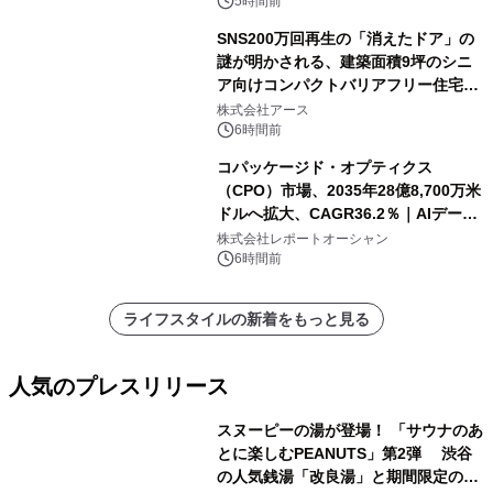
5時間前
SNS200万回再生の「消えたドア」の
謎が明かされる、建築面積9坪のシニ
ア向けコンパクトバリアフリー住宅が
誕生
株式会社アース
6時間前
コパッケージド・オプティクス
（CPO）市場、2035年28億8,700万米
ドルへ拡大、CAGR36.2％｜AIデータ
センター・高速光通信需要が成長を加
株式会社レポートオーシャン
速
6時間前
ライフスタイルの新着をもっと見る
人気のプレスリリース
スヌーピーの湯が登場！ 「サウナのあ
とに楽しむPEANUTS」第2弾 渋谷
の人気銭湯「改良湯」と期間限定のコ
1