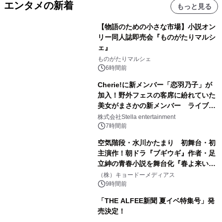
エンタメの新着
もっと見る
【物語のための小さな市場】小説オン
リー同人誌即売会『ものがたりマルシ
ェ』
ものがたりマルシェ
6時間前
Cherie!に新メンバー「恋羽乃子」が
加入！野外フェスの客席に紛れていた
美女がまさかの新メンバー ライブ中
のサプライズ発表に会場騒然
株式会社Stella entertainment
7時間前
空気階段・水川かたまり 初舞台・初
主演作！朝ドラ『ブギウギ』作者・足
立紳の青春小説を舞台化『春よ来い、
マジで来い』キービジュアル解禁！
（株）キョードーメディアス
9時間前
「THE ALFEE新聞 夏イベ特集号」発
売決定！