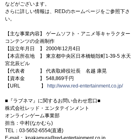
などがございます。
さらに詳しい情報は、REDのホームページをご参照下さ
い。
【主な事業内容】 ゲームソフト・アニメ等キャラクター
コンテンツの企画制作
【設立年月日 】 2000年12月4日
【本店所在地 】 東京都中央区日本橋蛎殻町1-39-5 水天
宮北辰ビル
【代表者 】 代表取締役社長 名越 康晃
【資本金 】 548,869千円
【URL 】
http://www.red-entertainment.co.jp/
■『ラブネマ』に関するお問い合わせ窓口■
株式会社レッド・エンタテインメント
オンラインゲーム事業部
担当：中村(なかむら)
TEL：03-5652-6554(直通)
E-mail： knakamura@red-entertainment.co.jp