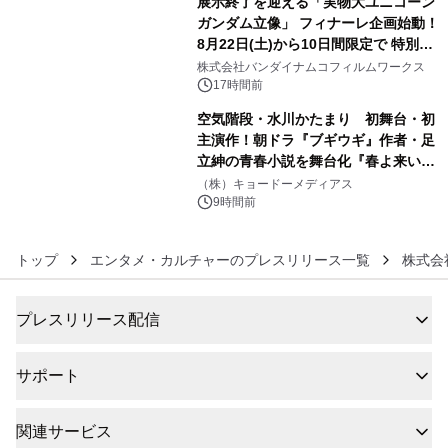
展示終了を迎える「実物大ユニコーン
ガンダム立像」 フィナーレ企画始動！
8月22日(土)から10日間限定で 特別映
5
像『UNICORN GUNDAM Statue ―
株式会社バンダイナムコフィルムワークス
BEYOND POSSIBILITY ―』を上映！
17時間前
空気階段・水川かたまり 初舞台・初
主演作！朝ドラ『ブギウギ』作者・足
立紳の青春小説を舞台化『春よ来い、
6
マジで来い』キービジュアル解禁！
（株）キョードーメディアス
9時間前
トップ
エンタメ・カルチャーのプレスリリース一覧
株式会
プレスリリース配信
サポート
関連サービス