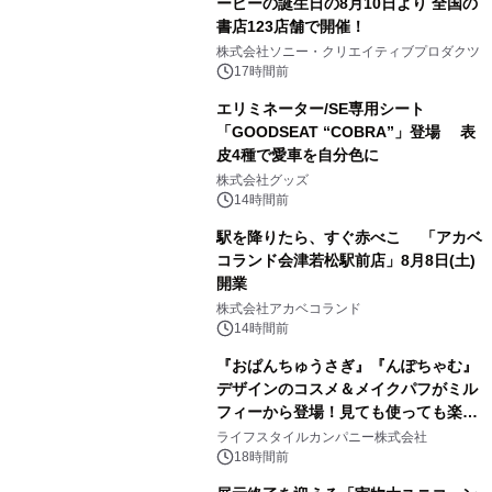
ーピーの誕生日の8月10日より 全国の
書店123店舗で開催！
1
株式会社ソニー・クリエイティブプロダクツ
17時間前
エリミネーター/SE専用シート
「GOODSEAT “COBRA”」登場 表
皮4種で愛車を自分色に
2
株式会社グッズ
14時間前
駅を降りたら、すぐ赤べこ 「アカベ
コランド会津若松駅前店」8月8日(土)
開業
3
株式会社アカベコランド
14時間前
『おぱんちゅうさぎ』『んぽちゃむ』
デザインのコスメ＆メイクパフがミル
フィーから登場！見ても使っても楽し
4
い、ポップでキュートなコレクショ
ライフスタイルカンパニー株式会社
ン。
18時間前