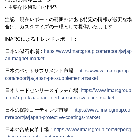
• 主要な技術動向と開発
注記：現在レポートの範囲外にある特定の情報が必要な場
合は、カスタマイズの一環として提供いたします。
IMARCによるトレンドレポート:
日本の磁石市場：
https://www.imarcgroup.com/report/ja/jap
an-magnet-market
日本のペットサプリメント市場：
https://www.imarcgroup.
com/report/ja/japan-pet-supplement-market
日本リードセンサースイッチ市場:
https://www.imarcgroup
.com/report/ja/japan-reed-sensors-switches-market
日本の保護コーティング市場：
https://www.imarcgroup.co
m/report/ja/japan-protective-coatings-market
日本の合成皮革市場：
https://www.imarcgroup.com/report/j
a/japan-synthetic-leather-market