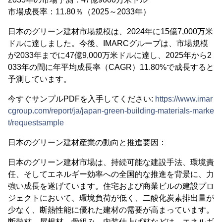
市場成長率：11.80％（2025～2033年）
日本のグリーン建材市場規模は、2024年に15億7,000万米
ドルに達しました。今後、IMARCグループは、市場規模
が2033年までに47億9,000万米ドルに達し、2025年から2
033年の間に年平均成長率（CAGR）11.80%で成長すると
予測しています。
今すぐサンプルPDFを入手してください:
https://www.imar
cgroup.com/report/ja/japan-green-building-materials-marke
t/requestsample
日本のグリーン建材産業の動向と推進要因：
日本のグリーン建材市場は、持続可能な建設手法、環境責
任、そしてエネルギー効率への全国的な推進を背景に、力
強い成長を遂げています。住宅および商業ビルの建設プロ
ジェクトにおいて、環境負荷が低く、二酸化炭素排出量が
少なく、断熱性能に優れた建材の需要が高まっています。
断熱材、屋根材、骨組み、内装仕上げ材などは、エネルギ