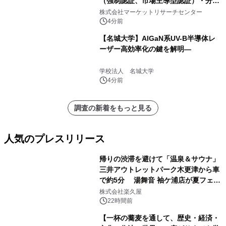
（強制認証、市場主導型認証）・分析
レポートを発表
株式会社マーケットリサーチセンター
4分前
【名城大学】AlGaN系UV-B半導体レ
ーザー高効率化の鍵を解明―
学校法人 名城大学
4分前
調査の新着をもっと見る
人気のプレスリリース
帰りの渋滞を避けて「温泉＆サウナ」
三井アウトレットパーク木更津から車
で約5分 湯舞音 袖ケ浦店が夏フェア
1
メニューを提供
株式会社楽久屋
22時間前
【一杯の蕎麦を通して、歴史・経済・