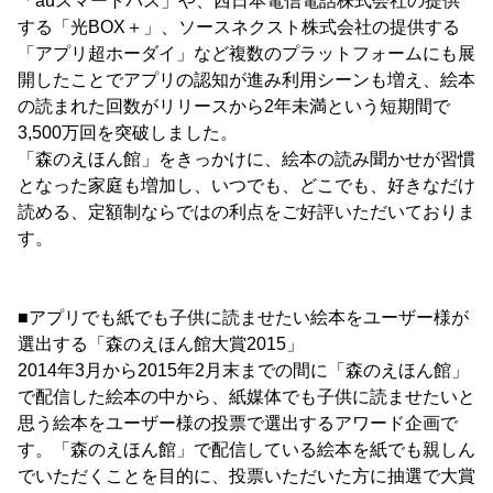
「auスマートパス」や、西日本電信電話株式会社の提供
する「光BOX＋」、ソースネクスト株式会社の提供する
「アプリ超ホーダイ」など複数のプラットフォームにも展
開したことでアプリの認知が進み利用シーンも増え、絵本
の読まれた回数がリリースから2年未満という短期間で
3,500万回を突破しました。
「森のえほん館」をきっかけに、絵本の読み聞かせが習慣
となった家庭も増加し、いつでも、どこでも、好きなだけ
読める、定額制ならではの利点をご好評いただいておりま
す。
■アプリでも紙でも子供に読ませたい絵本をユーザー様が
選出する「森のえほん館大賞2015」
2014年3月から2015年2月末までの間に「森のえほん館」
で配信した絵本の中から、紙媒体でも子供に読ませたいと
思う絵本をユーザー様の投票で選出するアワード企画で
す。「森のえほん館」で配信している絵本を紙でも親しん
でいただくことを目的に、投票いただいた方に抽選で大賞