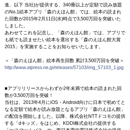
進、以下 当社)が提供する、340冊以上が定額で読み放題
のNo.1絵本アプリ「森のえほん館」では、絵本の読まれ
た回数が2015年2月11日(水)時点で3,500万回を突破いた
しました。
あわせてこれを記念し、「森のえほん館」では、アプリで
も紙でも読ませたい絵本を選出する「森のえほん館大賞
2015」を実施することをお知らせいたします。
＜「森のえほん館」絵本再生回数 累計3,500万回を突破＞
http://www.atpress.ne.jp/releases/57103/img_57103_1.jpg
■アプリリリースからわずか2年未満で絵本の読まれた回
数が3,500万回を突破！
当社は、2013年4月にiOS・Android向けに日本で初めてと
なる定額で絵本が読み放題となるアプリ「森のえほん館」
の配信を開始しました。以降、株式会社NTTドコモの提供
する「dキッズ」をはじめ、KDDI株式会社の提供する