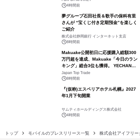
4時間前
夢グループ石田社長＆歌手の保科有里
さんが “宝くじ付き定期預金”を楽しく
ご紹介
4
株式会社静岡銀行 インターネット支店
8時間前
Makuake公開初日に応援購入総額300
万円超を達成、Makuake「今日のラン
キング」総合3位も獲得。 YECHAN音
5
浴シンギングボウル第2弾の大型サイ
Japan Top Trade
ズ（XL・2XL・3XL）を先行販売中
8時間前
『(仮称)エスペリアホテル札幌』2027
年1月下旬開業
6
サムティホールディングス株式会社
4時間前
トップ
モバイルのプレスリリース一覧
株式会社アイフリー