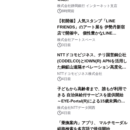
株式会社静岡銀行 インターネット支店
8時間前
【初開催】人気スタンプ「LINE
FRIENDS」のアート展を 伊勢丹新宿
店で開催中。 個性豊かなLINE
FRIENDSの仲間たちが インテリアア
株式会社アートスペース
ートとして新たな魅力を発信。
3日前
NTTドコモビジネス、チリ国営銅公社
(CODELCO)とIOWN(R) APNを活用し
た銅鉱山遠隔オペレーション高度化に
向けた調査・実証を開始
NTTドコモビジネス株式会社
4日前
子どもから高齢者まで、誰もが利用で
きる 自治体給付サービスを提供開始
～EYE-Portal(R)による15歳未満の本
人認証と デジタルデバイド対策で実現
株式会社NTTデータ関西
～
4日前
「乗換案内」アプリ、 マルチモーダル
経路検索を多言語で提供開始