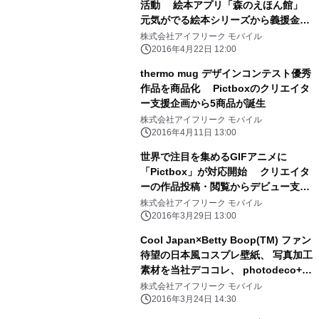
活動 絵本アプリ「森のえほん館」
元気がでる絵本シリーズから義援金の
寄付を実施
株式会社アイフリーク モバイル
2016年4月22日 12:00
thermo mug デザインコンテスト優秀
作品を商品化 Pictboxのクリエイタ
ー支援企画から5商品が誕生
株式会社アイフリーク モバイル
2016年4月11日 13:00
世界で注目を集めるGIFアニメに
「Pictbox」が対応開始 クリエイタ
ーの作品投稿・閲覧からデビュー支援
まで
株式会社アイフリーク モバイル
2016年3月29日 13:00
Cool Japan×Betty Boop(TM) ファン
待望の日本風コスプレ壁紙、 写真加工
素材を当社デココレ、 photodeco+に
て配信開始！
株式会社アイフリーク モバイル
2016年3月24日 14:30