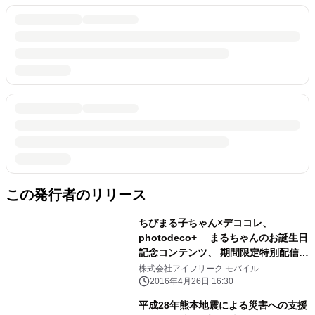
この発行者のリリース
ちびまる子ちゃん×デココレ、
photodeco+ まるちゃんのお誕生日
記念コンテンツ、 期間限定特別配信！
～ゴールデンウィークにも使える スタ
株式会社アイフリーク モバイル
ンプや壁紙、写真加工の限定素材を配
2016年4月26日 16:30
信～
平成28年熊本地震による災害への支援