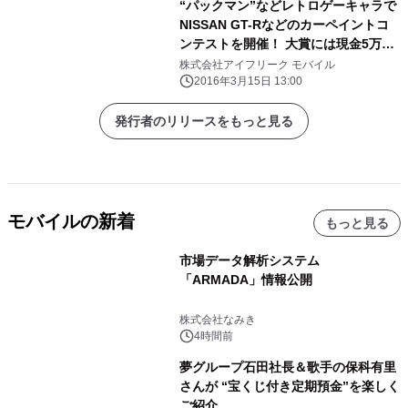
“パックマン”などレトロゲーキャラで
NISSAN GT-Rなどのカーペイントコ
ンテストを開催！ 大賞には現金5万円
や AFTER FIRE Reアイテムをプレゼ
株式会社アイフリーク モバイル
ント
2016年3月15日 13:00
発行者のリリースをもっと見る
モバイルの新着
もっと見る
市場データ解析システム
「ARMADA」情報公開
株式会社なみき
4時間前
夢グループ石田社長＆歌手の保科有里
さんが “宝くじ付き定期預金”を楽しく
ご紹介