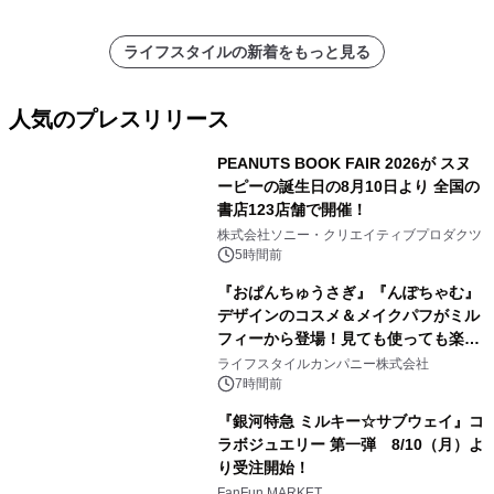
ライフスタイルの新着をもっと見る
人気のプレスリリース
PEANUTS BOOK FAIR 2026が スヌ
ーピーの誕生日の8月10日より 全国の
書店123店舗で開催！
1
株式会社ソニー・クリエイティブプロダクツ
5時間前
『おぱんちゅうさぎ』『んぽちゃむ』
デザインのコスメ＆メイクパフがミル
フィーから登場！見ても使っても楽し
2
い、ポップでキュートなコレクショ
ライフスタイルカンパニー株式会社
ン。
7時間前
『銀河特急 ミルキー☆サブウェイ』コ
ラボジュエリー 第一弾 8/10（月）よ
り受注開始！
3
FanFun MARKET