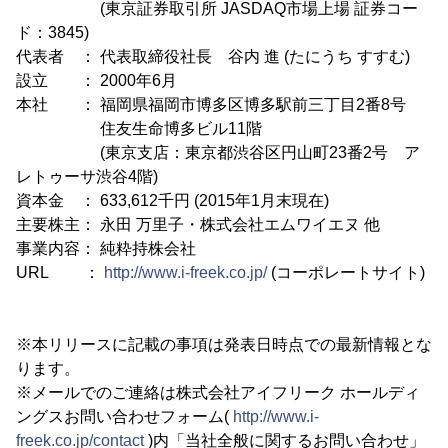
(東京証券取引所 JASDAQ市場上場 証券コー
ド：3845)
代表者 ： 代表取締役社長 谷内 進 (たにうち すすむ)
設立 ： 2000年6月
本社 ： 福岡県福岡市博多区博多駅前三丁目2番8号
住友生命博多ビル11階
(東京支店：東京都渋谷区円山町23番2号 ア
レトゥーサ渋谷4階)
資本金 ： 633,612千円 (2015年1月末現在)
主要株主： 永田 万里子・株式会社エムワイエヌ 他
事業内容： 純粋持株会社
URL ：
http://www.i-freek.co.jp/
(コーポレートサイト)
※本リリースに記載の事項は発表日時点での最新情報とな
ります。
※メールでのご連絡は株式会社アイフリーク ホールディ
ングスお問い合わせフォーム(
http://www.i-
freek.co.jp/contact
)内「当社全般に関するお問い合わせ」