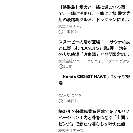
【淡路島】愛犬と一緒に過ごせる宿
で、一緒に泊まり、一緒にご飯 愛犬専
用の淡路島グルメ、ドッグランにミニ
3
プール グランピングとトレーラーハウ
株式会社ぷらど
スの2施設で
14時間前
スヌーピーの湯が登場！ 「サウナのあ
とに楽しむPEANUTS」第2弾 渋谷
の人気銭湯「改良湯」と期間限定のコ
4
ラボレーション サウナイキタイコラ
株式会社ソニー・クリエイティブプロダクツ
ボグッズも発売決定！
2日前
「Honda CB250T HAWK」Tシャツ登
場
5
CAMSHOP.JP
13時間前
築37年の軽量鉄骨造戸建てをフルリノ
ベーション！内と外をつなぐ「土間リ
ビング」で新たな暮らしを叶えた施工
6
事例を株式会社アースが公開
株式会社アース