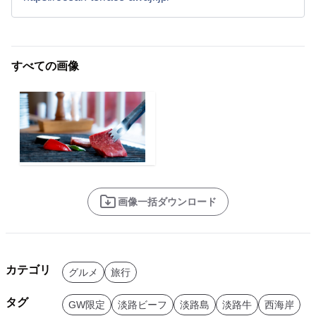
すべての画像
画像一括ダウンロード
カテゴリ
グルメ
旅行
タグ
GW限定
淡路ビーフ
淡路島
淡路牛
西海岸