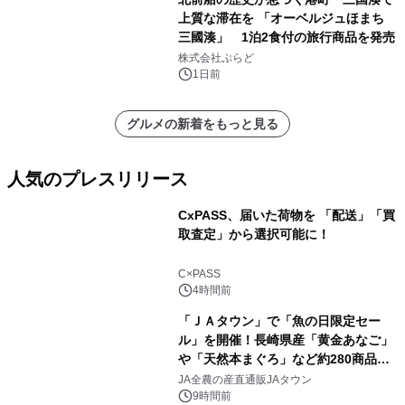
上質な滞在を 「オーベルジュほまち
三國湊」 1泊2食付の旅行商品を発売
株式会社ぷらど
1日前
グルメの新着をもっと見る
人気のプレスリリース
CxPASS、届いた荷物を 「配送」「買
取査定」から選択可能に！
1
C×PASS
4時間前
「ＪＡタウン」で「魚の日限定セー
ル」を開催！長崎県産「黄金あなご」
や「天然本まぐろ」など約280商品を
2
販売！～毎月１０日の定例企画～
JA全農の産直通販JAタウン
9時間前