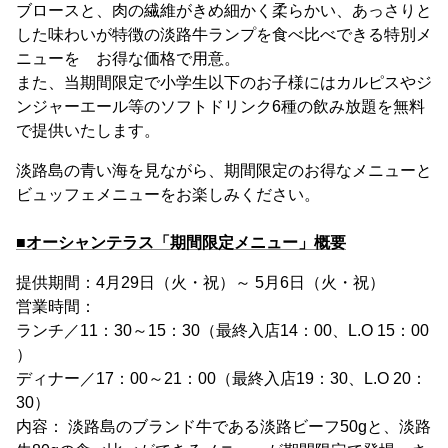
ブロースと、肉の繊維がきめ細かく柔らかい、あっさりと
した味わいが特徴の淡路牛ランプを食べ比べできる特別メ
ニューを お得な価格で用意。
また、当期間限定で小学生以下のお子様にはカルピスやジ
ンジャーエール等のソフトドリンク6種の飲み放題を無料
で提供いたします。
淡路島の青い海を見ながら、期間限定のお得なメニューと
ビュッフェメニューをお楽しみください。
■オーシャンテラス「期間限定メニュー」概要
提供期間：4月29日（火・祝）～ 5月6日（火・祝）
営業時間：
ランチ／11：30～15：30（最終入店14：00、L.O 15：00
）
ディナー／17：00～21：00（最終入店19：30、L.O 20：
30）
内容： 淡路島のブランド牛である淡路ビーフ50gと、淡路