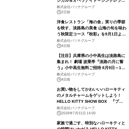
ジカル＆オペラナイト～シンデレラ
～』 9月4日より開催
株式会社パソナグループ
2日前
洋食レストラン「海の舎」実りの季節
を映す、淡路島の美食 山海の旬を味わ
う秋限定コース『秋彩』を9月1日より
提供開始
株式会社パソナグループ
4日前
【注目】兵庫県の小中高生は淡路島に
集まれ！ 劇場 波乗亭『淡路の月に誓
う』小中高生無料ご招待 8月9日～17
日の期間限定で実施
株式会社パソナグループ
4日前
お買い物をしてかわいいハローキティ
のメタルチャームをゲットしよう！
HELLO KITTY SHOW BOX 『プレ
ゼントキャンペーン』 8月8日より開
株式会社パソナグループ
始
2026年7月31日 14:00
家族で過ごす、特別なハローキティと
の時間はいかが？ HELLO KITTY