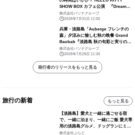
SHOW BOX カフェ公演 『Dreamy
Autumn』 9月1日より開催
株式会社パソナグループ
2026年7月31日 11:00
兵庫・淡路島「Auberge フレンチの
森」夕涼みに愉しむ秋の晩餐 Grand
Baobab『淡路島 秋の旬彩と実りの饗
宴コース』9月1日（火）より提供開始
株式会社パソナグループ
2026年7月29日 11:30
発行者のリリースをもっと見る
旅行の新着
もっと見る
【淡路島】愛犬と一緒に過ごせる宿
で、一緒に泊まり、一緒にご飯 愛犬専
用の淡路島グルメ、ドッグランにミニ
プール グランピングとトレーラーハウ
株式会社ぷらど