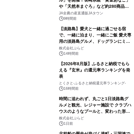
や「天然本まぐろ」など約280商品を
販売！～毎月１０日の定例企画～
JA全農の産直通販JAタウン
9時間前
【淡路島】愛犬と一緒に過ごせる宿
で、一緒に泊まり、一緒にご飯 愛犬専
用の淡路島グルメ、ドッグランにミニ
プール グランピングとトレーラーハウ
株式会社ぷらど
スの2施設で
14時間前
【2026年8月版】ふるさと納税でもら
える『玄米』の還元率ランキングを発
表
とくさと-ふるさと納税還元率ランキング-
16時間前
時間に追われず、丸ごと1日淡路島グ
ルメと観光、レジャー施設で クラブハ
ウスのようなプールと、変わった形の
サウナも 「THE BOXY AWAJI」のお
株式会社ぷらど
得な素泊まり連泊プランで
1日前
北前船の歴史が息づく港町・三国湊で