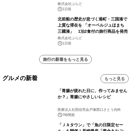
サウナも 「THE BOXY AWAJI」のお
株式会社ぷらど
得な素泊まり連泊プランで
1日前
北前船の歴史が息づく港町・三国湊で
上質な滞在を 「オーベルジュほまち
三國湊」 1泊2食付の旅行商品を発売
株式会社ぷらど
1日前
旅行の新着をもっと見る
グルメの新着
もっと見る
「胃腸が疲れた日に、作ってみません
か？」胃腸にやさしいレシピ
医療法人社団信亮会戸塚西口さとう内科
7時間前
「ＪＡタウン」で「魚の日限定セー
ル」を開催！長崎県産「黄金あなご」