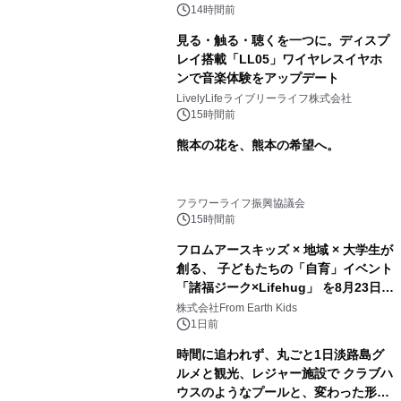
スの2施設で
14時間前
見る・触る・聴くを一つに。ディスプ
レイ搭載「LL05」ワイヤレスイヤホ
ンで音楽体験をアップデート
LivelyLifeライブリーライフ株式会社
15時間前
熊本の花を、熊本の希望へ。
フラワーライフ振興協議会
15時間前
フロムアースキッズ × 地域 × 大学生が
創る、 子どもたちの「自育」イベント
「諸福ジーク×Lifehug」 を8月23日
(日)開催
株式会社From Earth Kids
1日前
時間に追われず、丸ごと1日淡路島グ
ルメと観光、レジャー施設で クラブハ
ウスのようなプールと、変わった形の