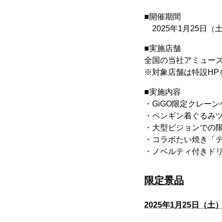
■開催期間
2025年1月25日（土
■実施店舗
全国の当社アミューズメ
※対象店舗は特設HP
■実施内容
・GiGO限定クレー
・ペンギン着ぐるみ
・大型ビジョンでの
・コラボたい焼き「
・ノベルティ付きド
限定景品
2025年1月25日（