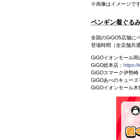
※画像はイメージで
ペンギン着ぐる
全国のGiGO5店舗
登場時間（全店舗共通）：1
GiGOイオンモール岡
GiGO総本店：
https:/
GiGOスマーク伊勢崎
GiGOあべのキュー
GiGOイオンモール