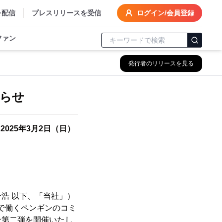
を配信
プレスリリースを受信
ログイン/会員登録
ファン
発行者のリリースを見る
知らせ
025年3月2日（日）
 一浩 以下、「当社」）
業で働くペンギンのコミ
ン第二弾を開催いたし