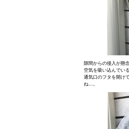
隙間からの侵入が懸
空気を吸い込んでい
通気口のフタを開け
ね…。