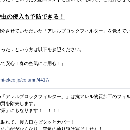
で虫の侵入も予防できる！
紹介させていただいた「アレルブロックフィルター」を覚えて
ゃった…という方は以下を参照ください。
れで安心！春の空気にご用心！』
umi-ekco.jp/column/4417/
の「アレルブロックフィルター」」は抗アレル物質加工のフィル
物質を除去します。
対策」にもなります！！！！！
に貼れて、侵入口をピタッとカバー！
虫の心配がなくなり、空気の通り道は塞ぎません！