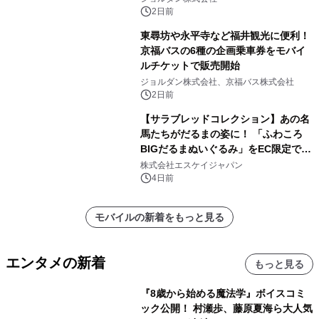
2日前
東尋坊や永平寺など福井観光に便利！
京福バスの6種の企画乗車券をモバイ
ルチケットで販売開始
ジョルダン株式会社、京福バス株式会社
2日前
【サラブレッドコレクション】あの名
馬たちがだるまの姿に！ 「ふわころ
BIGだるまぬいぐるみ」をEC限定で受
注販売開始
株式会社エスケイジャパン
4日前
モバイルの新着をもっと見る
エンタメの新着
もっと見る
『8歳から始める魔法学』ボイスコミ
ック公開！ 村瀬歩、藤原夏海ら大人気