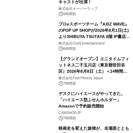
キャストが出演！
株式会社オーバーラップ
5時間前
プロeスポーツチーム『AXIZ WAVE』
のPOP UP SHOPが2026年8月1日(土)
よりSHIBUYA TSUTAYA 6階 IP書店で
開催決定！！
株式会社ClaN Entertainment
6時間前
【グランドオープン】エニタイムフィ
ットネス二子玉川店（東京都世田谷
区）2026年8月8日（土）＜24時間年
中無休のフィットネスジム＞
株式会社Fast Fitness Japan
7時間前
デスクにハイエースがやってきた。
「ハイエース型ふせんホルダー」
Amazonで予約販売開始
CAMSHOP.JP
7時間前
映画史を変えた旋律が、名場面ととも