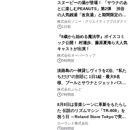
スヌーピーの湯が登場！ 「サウナのあ
とに楽しむPEANUTS」第2弾 渋谷
の人気銭湯「改良湯」と期間限定のコ
2
ラボレーション サウナイキタイコラ
株式会社ソニー・クリエイティブプロダクツ
ボグッズも発売決定！
1日前
『8歳から始める魔法学』ボイスコミ
ック公開！ 村瀬歩、藤原夏海ら大人気
キャストが出演！
3
株式会社オーバーラップ
5時間前
淡路島の一棟貸しヴィラを2泊、"私た
ちだけ"の別荘に 1日1組・最大8名
様、プールとサウナとジェットバス付
4
きで Villa Mon Temps AWAJIの連泊
株式会社ぷらど
素泊りプラン
7時間前
8月8日は音楽シーンに革新をもたらし
た 伝説のリズムマシン「TR-808」を
祝う日 ～Roland Store Tokyoで実機
5
を展示しての 記念キャンペーンを開
ローランド株式会社
催 英国ラジオ「NTS」の 特別プログ
9時間前