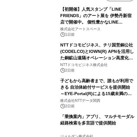
【初開催】人気スタンプ「LINE
FRIENDS」のアート展を 伊勢丹新宿
店で開催中。 個性豊かなLINE
FRIENDSの仲間たちが インテリアア
株式会社アートスペース
ートとして新たな魅力を発信。
1日前
NTTドコモビジネス、チリ国営銅公社
(CODELCO)とIOWN(R) APNを活用し
た銅鉱山遠隔オペレーション高度化に
向けた調査・実証を開始
NTTドコモビジネス株式会社
2日前
子どもから高齢者まで、誰もが利用で
きる 自治体給付サービスを提供開始
～EYE-Portal(R)による15歳未満の本
人認証と デジタルデバイド対策で実現
株式会社NTTデータ関西
～
2日前
「乗換案内」アプリ、 マルチモーダル
経路検索を多言語で提供開始
ジョルダン株式会社