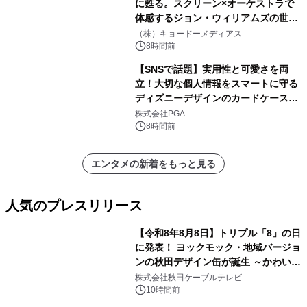
に甦る。スクリーン×オーケストラで
体感するジョン・ウィリアムズの世
界。ジョン・ウィリアムズ：シネマ・
（株）キョードーメディアス
スペクタキュラー・コンサート 開催決
8時間前
定！
【SNSで話題】実用性と可愛さを両
立！大切な個人情報をスマートに守る
ディズニーデザインのカードケースを
株式会社PGAが8月7日発売
株式会社PGA
8時間前
エンタメの新着をもっと見る
人気のプレスリリース
【令和8年8月8日】トリプル「8」の日
に発表！ ヨックモック・地域バージョ
ンの秋田デザイン缶が誕生 ～かわいい
1
秋田犬の子犬と秋田の四季と名所を巡
株式会社秋田ケーブルテレビ
るパッケージ～ 9月1日(火)秋田県内で
10時間前
販売開始