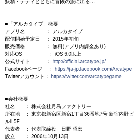
妖精・テティとともに冒険の旅に出る…
■「アルカタイプ」概要
アプリ名 ： アルカタイプ
配信開始予定日 ： 2015年初旬
販売価格 ： 無料(アプリ内課金あり)
対応OS ： iOS 6.0以上
公式サイト ：
http://official.arcatype.jp/
Facebookページ ：
https://ja-jp.facebook.com/Arcatype
Twitterアカウント：
https://twitter.com/arcatypegame
■会社概要
社名 ： 株式会社月島ファクトリー
所在地 ： 東京都新宿区新宿1丁目36番地7号 新宿内野ビ
ルII 5F
代表者 ： 代表取締役 日野 昭宏
設立 ： 2006年10月13日