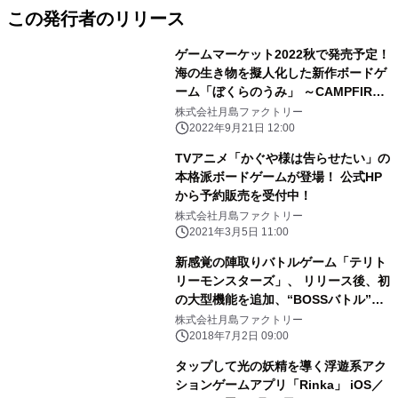
この発行者のリリース
ゲームマーケット2022秋で発売予定！
海の生き物を擬人化した新作ボードゲ
ーム「ぼくらのうみ」 ～CAMPFIRE
にてクラウドファンディング実施中～
株式会社月島ファクトリー
2022年9月21日 12:00
TVアニメ「かぐや様は告らせたい」の
本格派ボードゲームが登場！ 公式HP
から予約販売を受付中！
株式会社月島ファクトリー
2021年3月5日 11:00
新感覚の陣取りバトルゲーム「テリト
リーモンスターズ」、 リリース後、初
の大型機能を追加、“BOSSバトル”を
アップデートします。 “BOSSバト
株式会社月島ファクトリー
ル”はマルチプレイ＋自動マッチング
2018年7月2日 09:00
で 複数プレイヤーが共通の“BOSS”を
タップして光の妖精を導く浮遊系アク
撃滅する協力バトルです。
ションゲームアプリ「Rinka」 iOS／