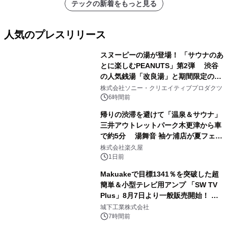
テックの新着をもっと見る
人気のプレスリリース
スヌーピーの湯が登場！ 「サウナのあ
とに楽しむPEANUTS」第2弾 渋谷
の人気銭湯「改良湯」と期間限定のコ
1
ラボレーション サウナイキタイコラ
株式会社ソニー・クリエイティブプロダクツ
ボグッズも発売決定！
6時間前
帰りの渋滞を避けて「温泉＆サウナ」
三井アウトレットパーク木更津から車
で約5分 湯舞音 袖ケ浦店が夏フェア
2
メニューを提供
株式会社楽久屋
1日前
Makuakeで目標1341％を突破した超
簡単＆小型テレビ用アンプ 「SW TV
Plus」8月7日より一般販売開始！ ケ
3
ーブル1本つなぐだけ、テレビの音が
城下工業株式会社
ぐっと豊かに
7時間前