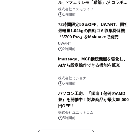
ル」×フェリシモ「猫部」が コラボキ
ャンペーンを実施
株式会社コスモライフ
1時間前
72時間限定50％OFF、UWANT、同社
最軽量1.04kgの自動ゴミ収集掃除機
「V700 Pro」をMakuakeで発売
UWANT
2時間前
lmessage、MCP接続機能を強化し、
AIから設定操作できる機能を拡充
株式会社ミショナ
5時間前
パソコン工房、『猛進！怒涛のAMD
祭』を開催中！対象商品が最大65,000
円OFF！
株式会社ユニットコム
5時間前