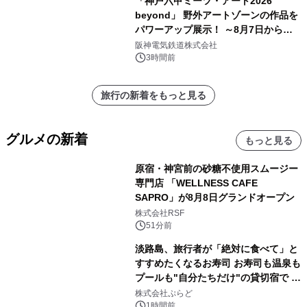
「神戸六甲ミーツ・アート2026
beyond」 野外アートゾーンの作品を
パワーアップ展示！ ～8月7日からは
直前割パスポートを販売～
阪神電気鉄道株式会社
3時間前
旅行の新着をもっと見る
グルメの新着
もっと見る
原宿・神宮前の砂糖不使用スムージー
専門店 「WELLNESS CAFE
SAPRO」が8月8日グランドオープン
株式会社RSF
51分前
淡路島、旅行者が「絶対に食べて」と
すすめたくなるお寿司 お寿司も温泉も
プールも"自分たちだけ"の貸切宿で 1
日1組限定「岩屋温泉 絵島別庭 海と
株式会社ぷらど
森」の握り寿司プラン
1時間前