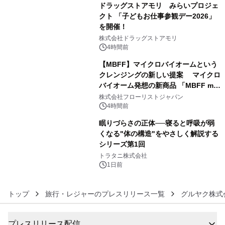
ドラッグストアモリ みらいプロジェ
クト 「子どもお仕事参観デー2026」
を開催！
4
株式会社ドラッグストアモリ
4時間前
【MBFF】マイクロバイオームという
クレンジングの新しい提案 マイクロ
バイオーム発想の新商品 「MBFF mb
5
クレンジングPRO」を2026年8月6日
株式会社フローリストジャパン
発売
4時間前
眠りづらさの正体──寝ると呼吸が弱
くなる"体の構造"をやさしく解説する
シリーズ第1回
6
トラタニ株式会社
1日前
トップ
旅行・レジャーのプレスリリース一覧
グルヤク株式
プレスリリース配信