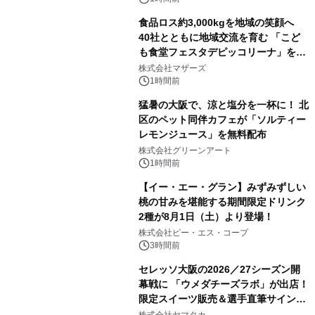
食品ロス約3,000kgを地域の笑顔へ
40社とともに地域交流を育む 「こど
も食堂フェスタデピッコリーナ」を9
月5日(土)開催
株式会社マザーズ
1時間前
猛暑の大阪で、涼と塩分を一杯に！ 北
区のペット同伴カフェが「ソルティー
レモンジュース」を無料配布
株式会社グリーンアート
1時間前
【イー・エー・グラン】みずみずしい
桃の甘みを堪能する期間限定ドリンク
2種が8月1日（土）より登場！
株式会社ピー・エス・コープ
3時間前
セレッソ大阪の2026／27シーズン開
幕戦に 「ウメダチーズラボ」が出店！
限定スイーツ販売＆選手直筆サイング
ッズが当たる抽選会を 8月8日に開催