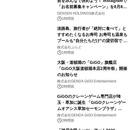
前をみんなで決めよう！ Instagramで
「お名前募集キャンペーン」を8月8日
(土)より開催
GENSEN HOLDINGS株式会社
1時間前
淡路島、旅行者が「絶対に食べて」と
すすめたくなるお寿司 お寿司も温泉も
プールも"自分たちだけ"の貸切宿で 1
日1組限定「岩屋温泉 絵島別庭 海と
株式会社ぷらど
森」の握り寿司プラン
1時間前
大阪・道頓堀の「GiGO」旗艦店
「GiGO大阪道頓堀本店2周年祭」開催
のお知らせ
株式会社GENDA GiGO Entertainment
2時間前
GiGOのクレーンゲーム専門店が埼
玉・草加に誕生 「GiGOクレーンゲー
ムオアシス草加セーモンプラザ」
2026年8月7日(金)10時グランドオープ
株式会社GENDA GiGO Entertainment
ン
2時間前