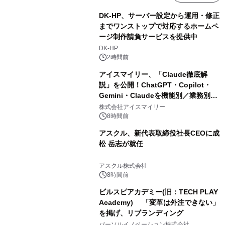
DK-HP、サーバー設定から運用・修正
までワンストップで対応するホームペ
ージ制作請負サービスを提供中
DK-HP
2時間前
アイスマイリー、「Claude徹底解
説」を公開！ChatGPT・Copilot・
Gemini・Claudeを機能別／業務別に
比較―自社に合う生成AIの選び方がわ
株式会社アイスマイリー
かる実践ガイド
8時間前
アスクル、新代表取締役社長CEOに成
松 岳志が就任
アスクル株式会社
8時間前
ビルスピアカデミー(旧：TECH PLAY
Academy) 「変革は外注できない」
を掲げ、リブランディング
パーソルイノベーション株式会社