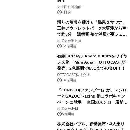
表！
1
東京国立博物館
1日前
帰りの渋滞を避けて「温泉＆サウナ」
三井アウトレットパーク木更津から車
で約5分 湯舞音 袖ケ浦店が夏フェア
2
メニューを提供
株式会社楽久屋
12時間前
有線CarPlay／Android Autoをワイヤ
レス化 「Mini Aura」 OTTOCASTが
発売、2色展開で8/31まで40％OFF！
3
OTTOCAST株式会社
14時間前
『FUNBOO(ファンブー)』が、スシロ
ーとGAZOO Racing 初コラボキャン
ペーンに登場 全国のスシロー店舗で
4
GR 4車種の FUNBOO(ミニカー)付き
株式会社JAM
メニューが展開されます
6時間前
株式会社バブル、伊勢原市へ3人乗り