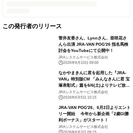
この発行者のリリース
菅井友香さん、Lynnさん、亜咲花さ
んら出演 JRA-VAN POG'26 指名馬検
討会をYouTubeにて公開中！
JRAシステムサービス株式会社
2026年6月10日 09:00
なかやまきんに君を起用した『JRA-
VAN』特別版CM 「みんなきんに君 宝
塚表彰式」篇を6/6(土)よりテレビ放映
開始！
JRAシステムサービス株式会社
2026年6月5日 10:15
JRA-VAN POG'26、6月2日よりエント
リー開始 今年から新企画「2歳GI勝
利ボーナス」がスタート！
JRAシステムサービス株式会社
2026年6月3日 09:15