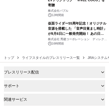
EVトゥクトゥク 「VIVEL COCO」を
寄贈
5
株式会社バブル
12時間前
仮面ライダー55周年記念！オリジナル
音源を搭載した 「音声目覚まし時計」
が8月6日に一般発売開始！ あの日の
6
大興奮が今甦る
株式会社 秀建コーポレーション ディレクト
アートギャラリー
16時間前
トップ
ライフスタイルのプレスリリース一覧
JRAシステ
プレスリリース配信
サポート
関連サービス