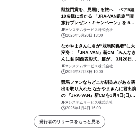
凱旋門賞を、見届ける旅へ ペア5組
10名様に当たる 「JRA-VAN凱旋門賞
旅行プレゼントキャンペーン」を 5月
20日(水)より実施
JRAシステムサービス株式会社
2026年5月20日 13:00
なかやまきんに君が“競馬関係者”に大
変身！ 『JRA-VAN』新CM「みんなき
んに君 関西表彰式」篇が、 3月28日
(土)より公開！
JRAシステムサービス株式会社
2026年3月28日 10:00
競馬ファンならどこか馴染みがある演
出を取り入れた なかやまきんに君出演
の 『JRA-VAN』新CMを1月4日(日)よ
り公開！
JRAシステムサービス株式会社
2026年1月4日 16:00
発行者のリリースをもっと見る