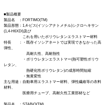
■製品概要
製品名 ：FORTIMO(TM)
製品形態：1,4-ビス(イソシアナトメチル)シクロヘキサン
(1,4-H6XDI)及び
これを用いたポリウレタンエラストマー材料
特長 ：・既存イソシアネートでは実現できなかった高
弾性、
高耐久性、高耐熱性
・ポリウレタンエラストマー(熱可塑性ポリウ
レタン、
熱硬化性ポリウレタン)の成形時間短縮
・無黄変性
主な用途：自動車用エラストマー材料、弾性繊維等の衣料
材料、
医療用チューブ、高耐久性工業部材など
製品名 ：STABiO(TM)