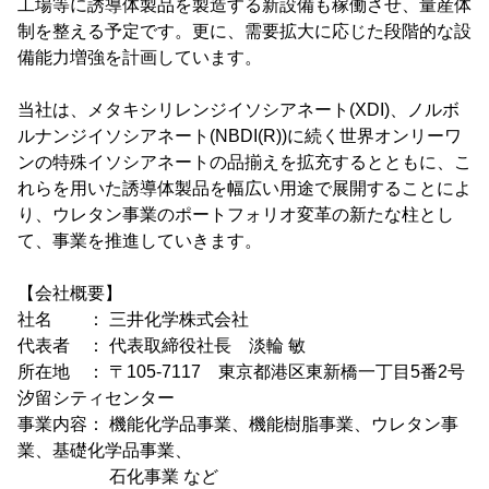
工場等に誘導体製品を製造する新設備も稼働させ、量産体
制を整える予定です。更に、需要拡大に応じた段階的な設
備能力増強を計画しています。
当社は、メタキシリレンジイソシアネート(XDI)、ノルボ
ルナンジイソシアネート(NBDI(R))に続く世界オンリーワ
ンの特殊イソシアネートの品揃えを拡充するとともに、こ
れらを用いた誘導体製品を幅広い用途で展開することによ
り、ウレタン事業のポートフォリオ変革の新たな柱とし
て、事業を推進していきます。
【会社概要】
社名 ： 三井化学株式会社
代表者 ： 代表取締役社長 淡輪 敏
所在地 ： 〒105-7117 東京都港区東新橋一丁目5番2号
汐留シティセンター
事業内容： 機能化学品事業、機能樹脂事業、ウレタン事
業、基礎化学品事業、
石化事業 など