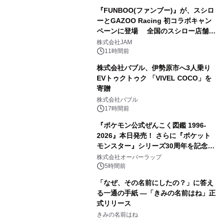
『FUNBOO(ファンブー)』が、スシロ
ーとGAZOO Racing 初コラボキャン
ペーンに登場 全国のスシロー店舗で
3
GR 4車種の FUNBOO(ミニカー)付き
株式会社JAM
メニューが展開されます
11時間前
株式会社バブル、伊勢原市へ3人乗り
EVトゥクトゥク 「VIVEL COCO」を
寄贈
4
株式会社バブル
17時間前
『ポケモン公式ぜんこく図鑑 1996-
2026』本日発売！ さらに『ポケット
モンスター』シリーズ30周年を記念し
5
た画集『ポケットモンスター ビジュア
株式会社オーバーラップ
ルアートブック』の発売決定！ 2026
5時間前
年12月18日（金）、3冊同時発売！
「なぜ、その名前にしたの？」に答え
る一通の手紙 ―「きみの名前はね」正
式リリース
6
きみの名前はね