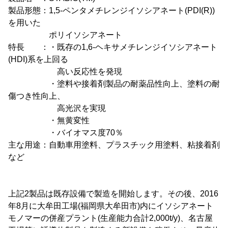
製品形態：1,5-ペンタメチレンジイソシアネート(PDI(R))
を用いた
ポリイソシアネート
特長 ：・既存の1,6-ヘキサメチレンジイソシアネート
(HDI)系を上回る
高い反応性を発現
・塗料や接着剤製品の耐薬品性向上、塗料の耐
傷つき性向上、
高光沢を実現
・無黄変性
・バイオマス度70％
主な用途：自動車用塗料、プラスチック用塗料、粘接着剤
など
上記2製品は既存設備で製造を開始します。その後、2016
年8月に大牟田工場(福岡県大牟田市)内にイソシアネート
モノマーの併産プラント(生産能力合計2,000t/y)、名古屋