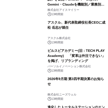
Gemini・Claudeを機能別／業務別に
比較―自社に合う生成AIの選び方がわ
株式会社アイスマイリー
かる実践ガイド
13時間前
アスクル、新代表取締役社長CEOに成
松 岳志が就任
アスクル株式会社
13時間前
ビルスピアカデミー(旧：TECH PLAY
Academy) 「変革は外注できない」
を掲げ、リブランディング
パーソルイノベーション株式会社
13時間前
2026年9月期 第3四半期決算のお知ら
せ
株式会社ニーズウェル
13時間前
進化したトータルステーションのエン