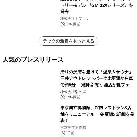
トリーモデル 『GM-120シリーズ』を
発売
株式会社トプコン
13時間前
テックの新着をもっと見る
人気のプレスリリース
帰りの渋滞を避けて「温泉＆サウナ」
三井アウトレットパーク木更津から車
で約5分 湯舞音 袖ケ浦店が夏フェア
1
メニューを提供
株式会社楽久屋
17時間前
東京国立博物館、館内レストラン3店
舗をリニューアル 各店舗の詳細を発
表！
2
東京国立博物館
1日前