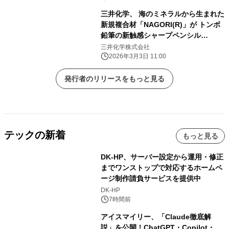
三井化学、 海のミネラルから生まれた
新規複合材「NAGORI(R)」が トンボ
鉛筆の新触感シャープペンシル
「FUMI」に採用
三井化学株式会社
2026年3月3日 11:00
発行者のリリースをもっと見る
テックの新着
もっと見る
DK-HP、サーバー設定から運用・修正
までワンストップで対応するホームペ
ージ制作請負サービスを提供中
DK-HP
7時間前
アイスマイリー、「Claude徹底解
説」を公開！ChatGPT・Copilot・