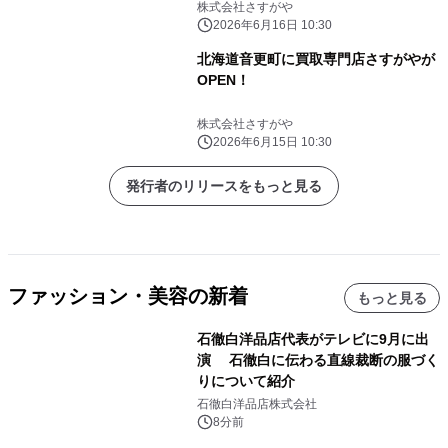
催
株式会社さすがや
2026年6月16日 10:30
北海道音更町に買取専門店さすがやが
OPEN！
株式会社さすがや
2026年6月15日 10:30
発行者のリリースをもっと見る
ファッション・美容の新着
もっと見る
石徹白洋品店代表がテレビに9月に出
演 石徹白に伝わる直線裁断の服づく
りについて紹介
石徹白洋品店株式会社
8分前