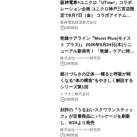
阪神電車×ユニクロ「UTme!」コラボ
レーション企画 ユニクロ神戸三宮店限
定で8月7日（金） コラボアイテムが
発売決定！
阪神電気鉄道株式会社
2時間前
乾燥ケアライン『Moist Plus(モイス
ト プラス)』 2026年9月24日(木)リニ
ューアル新発売！ 「乾燥」ケアに特化
し、ライン使いで潤いに満ちた肌へ
株式会社ハーバー研究所
2時間前
眠りづらさの正体──寝ると呼吸が弱
くなる"体の構造"をやさしく解説する
シリーズ第1回
トラタニ株式会社
3時間前
好評の『うるおいスクワランスティッ
ク』が定番商品に パッケージを刷新
し、9/24より発売
株式会社ハーバー研究所
3時間前