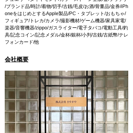
/ブランド品/時計/着物/切手/古銭/毛皮/お酒/骨董品/金券/iPh
oneをはじめとするApple製品/PC・タブレット/おもちゃ/
フィギュア/トレカ/カメラ/撮影機材/ゲーム機器/家具家電/
楽器/音響機器/zippo/ガスライター/電子タバコ/電動工具/釣
具/記念コイン/記念メダル/金杯/銀杯/小判/古銭/古紙幣/テレ
フォンカード/他
会社概要