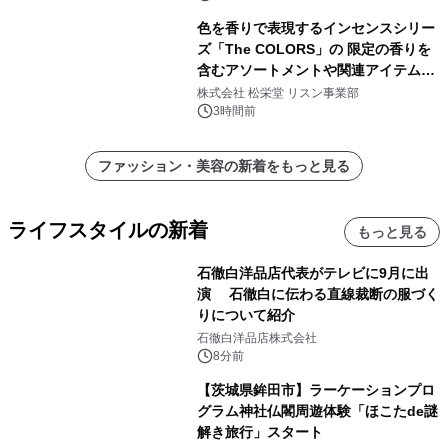
色を香りで表現するインセンスシリー
ズ「The COLORS」の 限定の香りを
含むアソートメントや関連アイテムを
8月6日発売
株式会社 松栄堂 リスン事業部
3時間前
ファッション・美容の新着をもっと見る
ライフスタイルの新着
もっと見る
石徹白洋品店代表がテレビに9月に出
演 石徹白に伝わる直線裁断の服づく
りについて紹介
石徹白洋品店株式会社
8分前
【茨城県鉾田市】ラーケーションプロ
グラム神社仏閣周遊体験「ほこたde謎
解き旅行」スタート