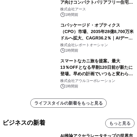
ア向けコンパクトバリアフリー住宅が
誕生
株式会社アース
1時間前
コパッケージド・オプティクス
（CPO）市場、2035年28億8,700万米
ドルへ拡大、CAGR36.2％｜AIデータ
センター・高速光通信需要が成長を加
株式会社レポートオーシャン
速
1時間前
スマートなカニ旅を提案。最大
13％OFFとなる早割120日前が新たに
登場。早めの計画でいつもと変わらぬ
大人の冬旅を。ー夕日ヶ浦温泉「佳松
株式会社アウルコーポレーション
苑 別邸ふうか」ー
1時間前
ライフスタイルの新着をもっと見る
ビジネスの新着
もっと見る
AI推論アクセラレータチップの世界市