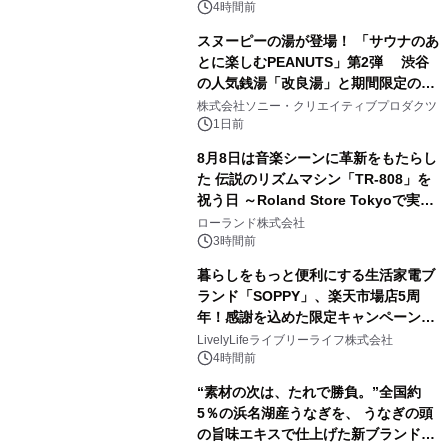
るパッケージ～ 9月1日(火)秋田県内で
4時間前
販売開始
スヌーピーの湯が登場！ 「サウナのあ
とに楽しむPEANUTS」第2弾 渋谷
の人気銭湯「改良湯」と期間限定のコ
2
ラボレーション サウナイキタイコラ
株式会社ソニー・クリエイティブプロダクツ
ボグッズも発売決定！
1日前
8月8日は音楽シーンに革新をもたらし
た 伝説のリズムマシン「TR-808」を
祝う日 ～Roland Store Tokyoで実機
3
を展示しての 記念キャンペーンを開
ローランド株式会社
催 英国ラジオ「NTS」の 特別プログ
3時間前
ラムや、「TR-808」を愛する伝説的
暮らしをもっと便利にする生活家電ブ
アーティストを フィーチャーしたアニ
ランド「SOPPY」、楽天市場店5周
メーションを公開～
年！感謝を込めた限定キャンペーンを
4
8月10日より開催
LivelyLifeライブリーライフ株式会社
4時間前
“素材の次は、たれで勝負。”全国約
5％の浜名湖産うなぎを、 うなぎの頭
の旨味エキスで仕上げた新ブランド
5