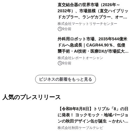
直交結合器の世界市場（2026年～
2032年）、市場規模（直交ハイブリッ
ドカプラー、ランゲカプラー、オーバ
ーレイカプラー、その他）・分析レポ
株式会社マーケットリサーチセンター
ートを発表
9分前
外科用ロボット市場、2035年544億米
ドルへ急成長｜CAGR44.90％、低侵
襲手術・AI技術・医療DXが市場拡大を
牽引
株式会社レポートオーシャン
9分前
ビジネスの新着をもっと見る
人気のプレスリリース
【令和8年8月8日】トリプル「8」の日
に発表！ ヨックモック・地域バージョ
ンの秋田デザイン缶が誕生 ～かわいい
1
秋田犬の子犬と秋田の四季と名所を巡
株式会社秋田ケーブルテレビ