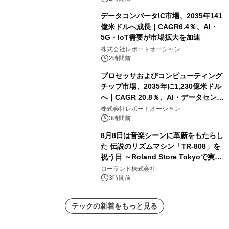
データコンバータIC市場、2035年141
億米ドルへ成長｜CAGR6.4％、AI・
5G・IoT需要が市場拡大を加速
株式会社レポートオーシャン
2時間前
プロセッサおよびコンピューティング
チップ市場、2035年に1,230億米ドル
へ｜CAGR 20.8％、AI・データセンタ
ー需要が成長を牽引
株式会社レポートオーシャン
3時間前
8月8日は音楽シーンに革新をもたらし
た 伝説のリズムマシン「TR-808」を
祝う日 ～Roland Store Tokyoで実機
を展示しての 記念キャンペーンを開
ローランド株式会社
催 英国ラジオ「NTS」の 特別プログ
3時間前
ラムや、「TR-808」を愛する伝説的
アーティストを フィーチャーしたアニ
テックの新着をもっと見る
メーションを公開～