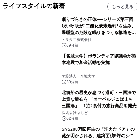
ライフスタイルの新着
もっと見る
眠りづらさの正体──シリーズ第三回
浅い呼吸が"二酸化炭素過剰"を生み、
爆睡型の危険な眠りをつくる構造を解
説
トラタニ株式会社
39分前
【名城大学】ボランティア協議会が熊
本地震で募金活動を実施
学校法人 名城大学
39分前
北前船の歴史が息づく港町・三国湊で
上質な滞在を 「オーベルジュほまち
三國湊」 1泊2食付の旅行商品を発売
株式会社ぷらど
52分前
SNS200万回再生の「消えたドア」の
謎が明かされる、建築面積9坪のシニ