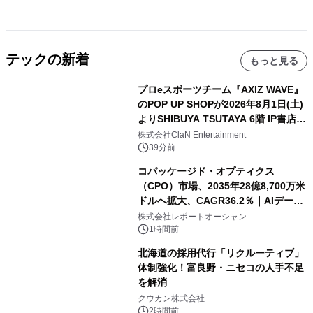
テックの新着
もっと見る
プロeスポーツチーム『AXIZ WAVE』
のPOP UP SHOPが2026年8月1日(土)
よりSHIBUYA TSUTAYA 6階 IP書店で
開催決定！！
株式会社ClaN Entertainment
39分前
コパッケージド・オプティクス
（CPO）市場、2035年28億8,700万米
ドルへ拡大、CAGR36.2％｜AIデータ
センター・高速光通信需要が成長を加
株式会社レポートオーシャン
速
1時間前
北海道の採用代行「リクルーティブ」
体制強化！富良野・ニセコの人手不足
を解消
クウカン株式会社
2時間前