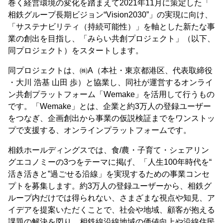
巻く経営環境の変化を踏まえて2021年11月に策定した「
相鉄グループ長期ビジョン“Vision2030”」の実現に向け、
「サステナビリティ（持続可能性）」を軸とした新たな事
業の創出を目指し、「みらい共創プロジェクト」（以下、
同プロジェクト）をスタートします。
同プロジェクトは、㈱A（本社・東京都港区、代表取締役
・大川 浩基 山田 歩）と協業し、同社が運営するオンライ
ン共創プラットフォーム「Wemake」を活用して行うもの
です。「Wemake」とは、企業と約3万人の登録ユーザー
をつなぎ、企画創出から事業の仮説検証までをワンストッ
プで支援する、オンラインプラットフォームです。
相鉄ホールディングスでは、食/農・子育て・シェアリン
グエコノミーの3つをテーマに掲げ、「人生100年時代を“
活き活きと”過ごせる沿線」を実現するための事業コンセ
プトを募集します。約3万人の登録ユーザーから、相鉄グ
ループ内だけでは得られない、さまざまな視点や知見、ア
イデアを提案いただくことで、社会や地域、顧客が抱える
課題の解決を図り、相鉄線沿線地域の価値向上や沿線住民