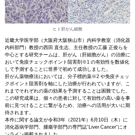
ヒト肝がん細胞
近畿大学医学部（大阪府大阪狭山市）内科学教室（消化器
内科部門）教授の西田 直生志、主任教授の工藤 正俊らを
中心とする研究チームは、肝がん（肝細胞がん）の治療に
おいて免疫チェックポイント阻害剤※1 の有効性を数値化
して予測することに世界で初めて成功しました。
肝がん薬物療法においては、分子標的薬※2 や免疫チェッ
クポイント阻害剤を軸にした治療が行われていますが、こ
れまでそれぞれの薬の効果を予測することは困難でした。
この研究成果は、個々の患者に対して有効性の高い薬を事
前に見つけることに繋がるため、治療への活用が大いに期
待されます。
本件に関する論文が令和3年（2021年）6月10日（木）に
消化器病学部門、腫瘍学部門の専門誌"Liver Cancer"にオ
ンライン掲載されました。