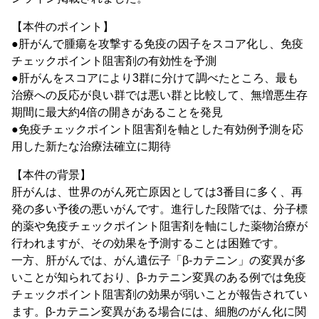
【本件のポイント】
●肝がんで腫瘍を攻撃する免疫の因子をスコア化し、免疫
チェックポイント阻害剤の有効性を予測
●肝がんをスコアにより3群に分けて調べたところ、最も
治療への反応が良い群では悪い群と比較して、無増悪生存
期間に最大約4倍の開きがあることを発見
●免疫チェックポイント阻害剤を軸とした有効例予測を応
用した新たな治療法確立に期待
【本件の背景】
肝がんは、世界のがん死亡原因としては3番目に多く、再
発の多い予後の悪いがんです。進行した段階では、分子標
的薬や免疫チェックポイント阻害剤を軸にした薬物治療が
行われますが、その効果を予測することは困難です。
一方、肝がんでは、がん遺伝子「β-カテニン」の変異が多
いことが知られており、β-カテニン変異のある例では免疫
チェックポイント阻害剤の効果が弱いことが報告されてい
ます。β-カテニン変異がある場合には、細胞のがん化に関