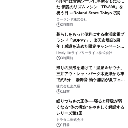
8月8日は音楽シーンに革新をもたらし
た 伝説のリズムマシン「TR-808」を
祝う日 ～Roland Store Tokyoで実機
3
を展示しての 記念キャンペーンを開
ローランド株式会社
催 英国ラジオ「NTS」の 特別プログ
2時間前
ラムや、「TR-808」を愛する伝説的
暮らしをもっと便利にする生活家電ブ
アーティストを フィーチャーしたアニ
ランド「SOPPY」、楽天市場店5周
メーションを公開～
年！感謝を込めた限定キャンペーンを
4
8月10日より開催
LivelyLifeライブリーライフ株式会社
3時間前
帰りの渋滞を避けて「温泉＆サウナ」
三井アウトレットパーク木更津から車
で約5分 湯舞音 袖ケ浦店が夏フェア
5
メニューを提供
株式会社楽久屋
1日前
眠りづらさの正体──寝ると呼吸が弱
くなる"体の構造"をやさしく解説する
シリーズ第1回
6
トラタニ株式会社
1日前