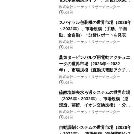
管式水素燃焼ボイラー、水管式水素燃
焼ボイラー、その他）・分析レポート
株式会社マーケットリサーチセンター
を発表
5分前
スパイラル包装機の世界市場（2026年
～2032年）、市場規模（手動、半自
動、全自動）・分析レポートを発表
株式会社マーケットリサーチセンター
5分前
蒸気タービンバルブ用電動アクチュエ
ータの世界市場（2026年～2032
年）、市場規模（直動式電動アクチュ
エータ、回転式電動アクチュエー
株式会社マーケットリサーチセンター
タ）・分析レポートを発表
5分前
硫酸塩除去水ろ過システムの世界市場
（2026年～2032年）、市場規模（逆
浸透、蒸留、イオン交換技術）・分析
レポートを発表
株式会社マーケットリサーチセンター
5分前
自動調剤システムの世界市場（2026年
～2032年）、市場規模（錠剤調剤シス