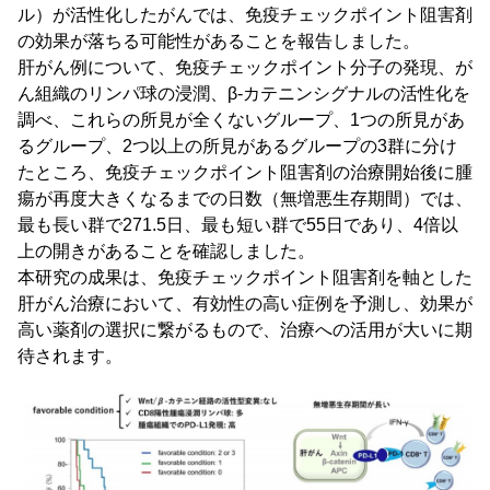
ル）が活性化したがんでは、免疫チェックポイント阻害剤
の効果が落ちる可能性があることを報告しました。
肝がん例について、免疫チェックポイント分子の発現、が
ん組織のリンパ球の浸潤、β-カテニンシグナルの活性化を
調べ、これらの所見が全くないグループ、1つの所見があ
るグループ、2つ以上の所見があるグループの3群に分け
たところ、免疫チェックポイント阻害剤の治療開始後に腫
瘍が再度大きくなるまでの日数（無増悪生存期間）では、
最も長い群で271.5日、最も短い群で55日であり、4倍以
上の開きがあることを確認しました。
本研究の成果は、免疫チェックポイント阻害剤を軸とした
肝がん治療において、有効性の高い症例を予測し、効果が
高い薬剤の選択に繋がるもので、治療への活用が大いに期
待されます。