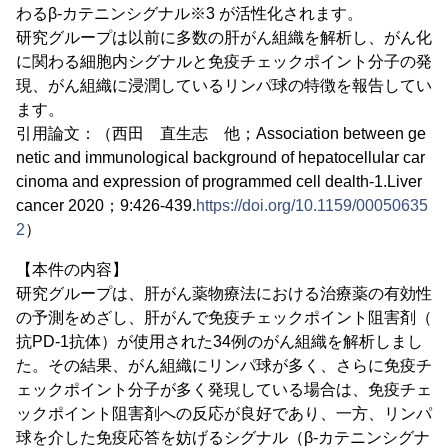
わるβ-カテニンシグナル※3 が活性化されます。
研究グループは以前に多数の肝がん組織を解析し、がん化
に関わる細胞内シグナルと免疫チェックポイント分子の発
現、がん組織に浸潤しているリンパ球の特徴を報告してい
ます。
引用論文：（西田 直生志 他；Association between ge
netic and immunological background of hepatocellular car
cinoma and expression of programmed cell dealth-1.Liver
cancer 2020；9:426-439.
https://doi.org/10.1159/00050635
2
）
【本件の内容】
研究グループは、肝がん薬物療法における治療薬の有効性
の予測をめざし、肝がんで免疫チェックポイント阻害剤（
抗PD-1抗体）が使用された34例のがん組織を解析しまし
た。その結果、がん組織にリンパ球が多く、さらに免疫チ
ェックポイント分子が多く発現している場合は、免疫チェ
ックポイント阻害剤への反応が良好であり、一方、リンパ
球を介した免疫応答を妨げるシグナル（β-カテニンシグナ