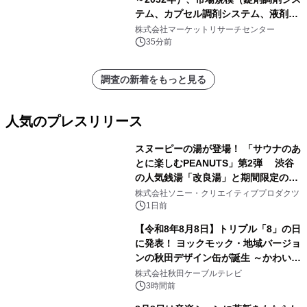
テム、カプセル調剤システム、液剤調
剤システム、その他）・分析レポート
株式会社マーケットリサーチセンター
を発表
35分前
調査の新着をもっと見る
人気のプレスリリース
スヌーピーの湯が登場！ 「サウナのあ
とに楽しむPEANUTS」第2弾 渋谷
の人気銭湯「改良湯」と期間限定のコ
1
ラボレーション サウナイキタイコラ
株式会社ソニー・クリエイティブプロダクツ
ボグッズも発売決定！
1日前
【令和8年8月8日】トリプル「8」の日
に発表！ ヨックモック・地域バージョ
ンの秋田デザイン缶が誕生 ～かわいい
2
秋田犬の子犬と秋田の四季と名所を巡
株式会社秋田ケーブルテレビ
るパッケージ～ 9月1日(火)秋田県内で
3時間前
販売開始