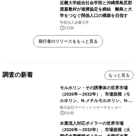
近畿大学総合社会学部と沖縄県島尻郡
渡嘉敷村が連携協定を締結 離島と大
学をつなぐ関係人口の構築を目指す
学校法人近畿大学
2日前
発行者のリリースをもっと見る
調査の新着
もっと見る
モルホリン・その誘導体の世界市場
（2026年～2032年）、市場規模（モ
ルホリン、N-メチルモルホリン、N-エ
チルモルホリン、その他）・分析レポ
株式会社マーケットリサーチセンター
ートを発表
5分前
水素混入対応ボイラーの世界市場
（2026年～2032年）、市場規模（火