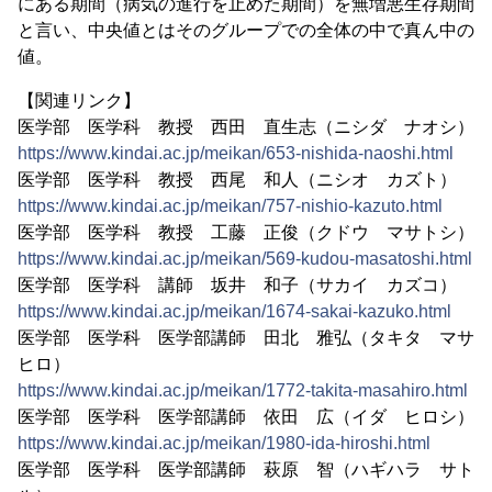
にある期間（病気の進行を止めた期間）を無増悪生存期間
と言い、中央値とはそのグループでの全体の中で真ん中の
値。
【関連リンク】
医学部 医学科 教授 西田 直生志（ニシダ ナオシ）
https://www.kindai.ac.jp/meikan/653-nishida-naoshi.html
医学部 医学科 教授 西尾 和人（ニシオ カズト）
https://www.kindai.ac.jp/meikan/757-nishio-kazuto.html
医学部 医学科 教授 工藤 正俊（クドウ マサトシ）
https://www.kindai.ac.jp/meikan/569-kudou-masatoshi.html
医学部 医学科 講師 坂井 和子（サカイ カズコ）
https://www.kindai.ac.jp/meikan/1674-sakai-kazuko.html
医学部 医学科 医学部講師 田北 雅弘（タキタ マサ
ヒロ）
https://www.kindai.ac.jp/meikan/1772-takita-masahiro.html
医学部 医学科 医学部講師 依田 広（イダ ヒロシ）
https://www.kindai.ac.jp/meikan/1980-ida-hiroshi.html
医学部 医学科 医学部講師 萩原 智（ハギハラ サト