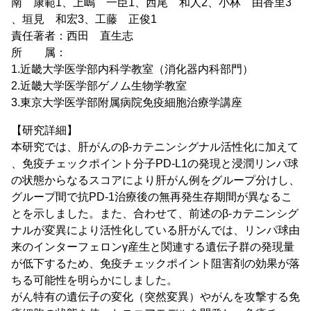
南 康範1、上嶋 一臣1、西尾 和人2、小林 由香里3
、垣見 和宏3、工藤 正俊1
責任著者：西田 直生志
所 属：
1.近畿大学医学部内科学教室（消化器内科部門）
2.近畿大学医学部ゲノム生物学教室
3.東京大学医学部附属病院免疫細胞治療学講座
【研究詳細】
本研究では、肝がんのβ-カテニンシグナル活性化に加えて
、免疫チェックポイント分子PD-L1の発現と浸潤リンパ球
の状態からなるスコアにより肝がん例をグループ分けし、
グループ間で抗PD-1治療後の無再発生存期間が異なるこ
とを示しました。また、合わせて、前述のβ-カテニンシグ
ナルが変異により活性化している肝がんでは、リンパ球由
来のインターフェロンγ産生と関連する遺伝子群の発現量
が低下するため、免疫チェックポイント阻害剤の効果が落
ちる可能性を明らかにしました。
がん特有の遺伝子の変化（突然変異）やがんを攻撃する免