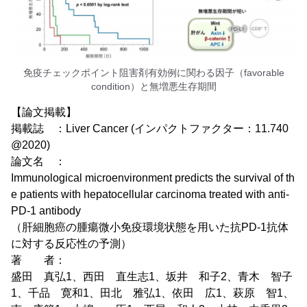
免疫チェックポイント阻害剤有効例に関わる因子（favorable
condition）と無増悪生存期間
【論文掲載】
掲載誌 ：Liver Cancer (インパクトファクター：11.740
@2020)
論文名 ：
Immunological microenvironment predicts the survival of th
e patients with hepatocellular carcinoma treated with anti-
PD-1 antibody
（肝細胞癌の腫瘍微小免疫環境状態を用いた抗PD-1抗体
に対する反応性の予測）
著 者：
盛田 真弘1、西田 直生志1、坂井 和子2、青木 智子
1、千品 寛和1、田北 雅弘1、依田 広1、萩原 智1、