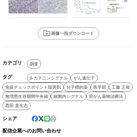
画像一括ダウンロード
カテゴリ
調査
タグ
β-カテニンシグナル
がん遺伝子
免疫チェックポイント阻害剤
分子標的薬
医学部
工藤 正俊
無増悪生存期間中央値
細胞内シグナル
肝がん薬物治療法
西田 直生志
シェア
配信企業へのお問い合わせ