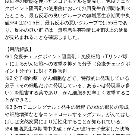
疫細胞の状態を使ったスコアモデルを開発し、免疫チェッ
クポイント阻害剤の使用例において無再発生存期間を調べ
たところ、最も反応の良いグループの無増悪生存期間中央
値※4 は271.5日、最も反応の悪いグループでは55日であ
り、反応の良い群では、無増悪生存期間に4倍以上の延長
が見込まれることを確認しました。
【用語解説】
※1 免疫チェックポイント阻害剤：免疫細胞（Tリンパ球
）によるがん細胞への攻撃を抑える分子（免疫チェックポ
イント分子）に対する阻害剤。
※2 分子標的薬：がん細胞などで、特徴的に発現している
分子（その細胞だけに発現している、あるいは発現量が多
い）を阻害する薬であり、がん細胞を効率よく攻撃するこ
とができる。
※3 β-カテニンシグナル：発生の過程での体の部位の形成
や細胞増殖などをコントロールするシグナル。がんではし
ばしば突然変異により活性化することが知られている。
※4 無増悪生存期間中央値：がんが進行せず安定した状態