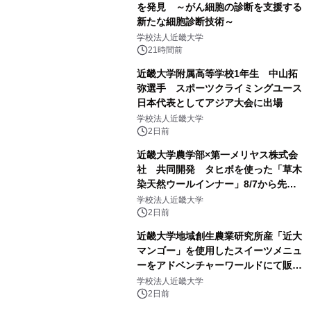
を発見 ～がん細胞の診断を支援する
新たな細胞診断技術～
学校法人近畿大学
21時間前
近畿大学附属高等学校1年生 中山拓
弥選手 スポーツクライミングユース
日本代表としてアジア大会に出場
学校法人近畿大学
2日前
近畿大学農学部×第一メリヤス株式会
社 共同開発 タヒボを使った「草木
染天然ウールインナー」8/7から先行
販売
学校法人近畿大学
2日前
近畿大学地域創生農業研究所産「近大
マンゴー」を使用したスイーツメニュ
ーをアドベンチャーワールドにて販売
します パークでしか味わえない期間
学校法人近畿大学
限定スイーツを楽しんで♪
2日前